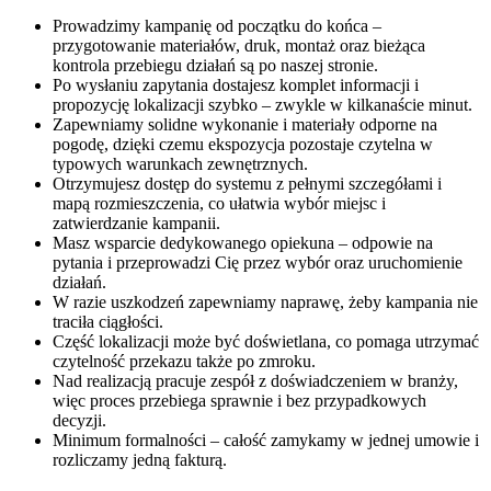
Prowadzimy kampanię od początku do końca –
przygotowanie materiałów, druk, montaż oraz bieżąca
kontrola przebiegu działań są po naszej stronie.
Po wysłaniu zapytania dostajesz komplet informacji i
propozycję lokalizacji szybko – zwykle w kilkanaście minut.
Zapewniamy solidne wykonanie i materiały odporne na
pogodę, dzięki czemu ekspozycja pozostaje czytelna w
typowych warunkach zewnętrznych.
Otrzymujesz dostęp do systemu z pełnymi szczegółami i
mapą rozmieszczenia, co ułatwia wybór miejsc i
zatwierdzanie kampanii.
Masz wsparcie dedykowanego opiekuna – odpowie na
pytania i przeprowadzi Cię przez wybór oraz uruchomienie
działań.
W razie uszkodzeń zapewniamy naprawę, żeby kampania nie
traciła ciągłości.
Część lokalizacji może być doświetlana, co pomaga utrzymać
czytelność przekazu także po zmroku.
Nad realizacją pracuje zespół z doświadczeniem w branży,
więc proces przebiega sprawnie i bez przypadkowych
decyzji.
Minimum formalności – całość zamykamy w jednej umowie i
rozliczamy jedną fakturą.