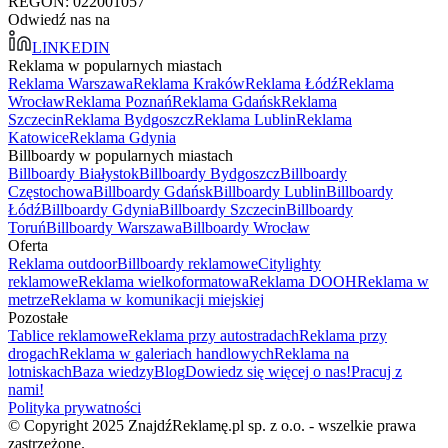
REGON: 022001057
Odwiedź nas na
LINKEDIN
Reklama w popularnych miastach
Reklama Warszawa
Reklama Kraków
Reklama Łódź
Reklama
Wrocław
Reklama Poznań
Reklama Gdańsk
Reklama
Szczecin
Reklama Bydgoszcz
Reklama Lublin
Reklama
Katowice
Reklama Gdynia
Billboardy w popularnych miastach
Billboardy Białystok
Billboardy Bydgoszcz
Billboardy
Częstochowa
Billboardy Gdańsk
Billboardy Lublin
Billboardy
Łódź
Billboardy Gdynia
Billboardy Szczecin
Billboardy
Toruń
Billboardy Warszawa
Billboardy Wrocław
Oferta
Reklama outdoor
Billboardy reklamowe
Citylighty
reklamowe
Reklama wielkoformatowa
Reklama DOOH
Reklama w
metrze
Reklama w komunikacji miejskiej
Pozostałe
Tablice reklamowe
Reklama przy autostradach
Reklama przy
drogach
Reklama w galeriach handlowych
Reklama na
lotniskach
Baza wiedzy
Blog
Dowiedz się więcej o nas!
Pracuj z
nami!
Polityka prywatności
© Copyright 2025 ZnajdźReklamę.pl sp. z o.o. - wszelkie prawa
zastrzeżone.