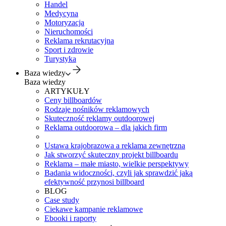
Handel
Medycyna
Motoryzacja
Nieruchomości
Reklama rekrutacyjna
Sport i zdrowie
Turystyka
Baza wiedzy
Baza wiedzy
ARTYKUŁY
Ceny billboardów
Rodzaje nośników reklamowych
Skuteczność reklamy outdoorowej
Reklama outdoorowa – dla jakich firm
Ustawa krajobrazowa a reklama zewnętrzna
Jak stworzyć skuteczny projekt billboardu
Reklama – małe miasto, wielkie perspektywy
Badania widoczności, czyli jak sprawdzić jaką
efektywność przynosi billboard
BLOG
Case study
Ciekawe kampanie reklamowe
Ebooki i raporty