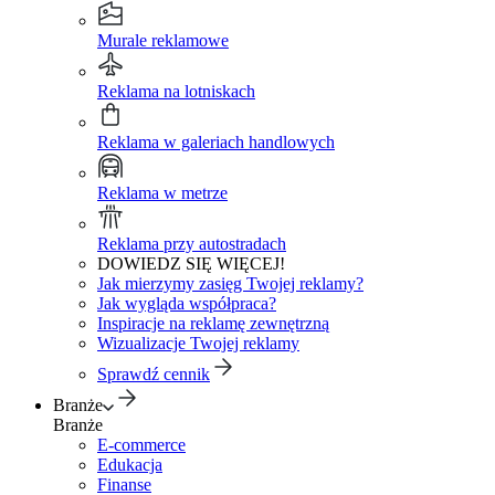
Murale reklamowe
Reklama na lotniskach
Reklama w galeriach handlowych
Reklama w metrze
Reklama przy autostradach
DOWIEDZ SIĘ WIĘCEJ!
Jak mierzymy zasięg Twojej reklamy?
Jak wygląda współpraca?
Inspiracje na reklamę zewnętrzną
Wizualizacje Twojej reklamy
Sprawdź cennik
Branże
Branże
E-commerce
Edukacja
Finanse