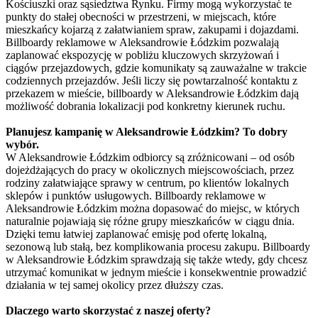
Kościuszki oraz sąsiedztwa Rynku. Firmy mogą wykorzystać te
punkty do stałej obecności w przestrzeni, w miejscach, które
mieszkańcy kojarzą z załatwianiem spraw, zakupami i dojazdami.
Billboardy reklamowe w Aleksandrowie Łódzkim pozwalają
zaplanować ekspozycję w pobliżu kluczowych skrzyżowań i
ciągów przejazdowych, gdzie komunikaty są zauważalne w trakcie
codziennych przejazdów. Jeśli liczy się powtarzalność kontaktu z
przekazem w mieście, billboardy w Aleksandrowie Łódzkim dają
możliwość dobrania lokalizacji pod konkretny kierunek ruchu.
Planujesz kampanię w Aleksandrowie Łódzkim? To dobry
wybór.
W Aleksandrowie Łódzkim odbiorcy są zróżnicowani – od osób
dojeżdżających do pracy w okolicznych miejscowościach, przez
rodziny załatwiające sprawy w centrum, po klientów lokalnych
sklepów i punktów usługowych. Billboardy reklamowe w
Aleksandrowie Łódzkim można dopasować do miejsc, w których
naturalnie pojawiają się różne grupy mieszkańców w ciągu dnia.
Dzięki temu łatwiej zaplanować emisję pod ofertę lokalną,
sezonową lub stałą, bez komplikowania procesu zakupu. Billboardy
w Aleksandrowie Łódzkim sprawdzają się także wtedy, gdy chcesz
utrzymać komunikat w jednym mieście i konsekwentnie prowadzić
działania w tej samej okolicy przez dłuższy czas.
Dlaczego warto skorzystać z naszej oferty?