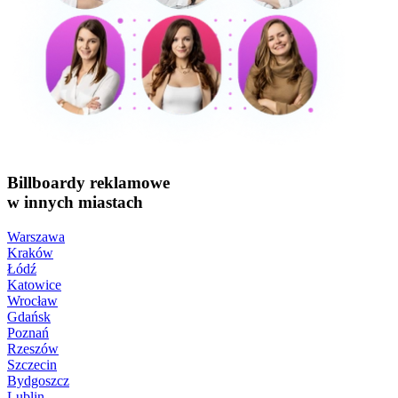
Billboardy reklamowe
w innych miastach
Warszawa
Kraków
Łódź
Katowice
Wrocław
Gdańsk
Poznań
Rzeszów
Szczecin
Bydgoszcz
Lublin