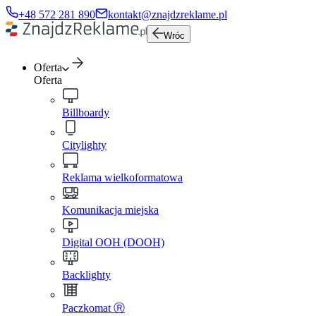
+48 572 281 890
kontakt@znajdzreklame.pl
Wróc
Oferta
Oferta
Billboardy
Citylighty
Reklama wielkoformatowa
Komunikacja miejska
Digital OOH (DOOH)
Backlighty
Paczkomat Ⓡ