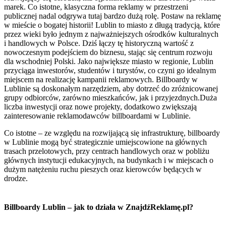
marek. Co istotne, klasyczna forma reklamy w przestrzeni
publicznej nadal odgrywa tutaj bardzo dużą rolę. Postaw na reklamę
w mieście o bogatej historii! Lublin to miasto z długą tradycją, które
przez wieki było jednym z najważniejszych ośrodków kulturalnych
i handlowych w Polsce. Dziś łączy tę historyczną wartość z
nowoczesnym podejściem do biznesu, stając się centrum rozwoju
dla wschodniej Polski. Jako największe miasto w regionie, Lublin
przyciąga inwestorów, studentów i turystów, co czyni go idealnym
miejscem na realizację kampanii reklamowych. Billboardy w
Lublinie są doskonałym narzędziem, aby dotrzeć do zróżnicowanej
grupy odbiorców, zarówno mieszkańców, jak i przyjezdnych.Duża
liczba inwestycji oraz nowe projekty, dodatkowo zwiększają
zainteresowanie reklamodawców billboardami w Lublinie.
Co istotne – ze względu na rozwijającą się infrastrukturę, billboardy
w Lublinie mogą być strategicznie umiejscowione na głównych
trasach przelotowych, przy centrach handlowych oraz w pobliżu
głównych instytucji edukacyjnych, na budynkach i w miejscach o
dużym natężeniu ruchu pieszych oraz kierowców będących w
drodze.
Billboardy Lublin – jak to działa w ZnajdźReklamę.pl?