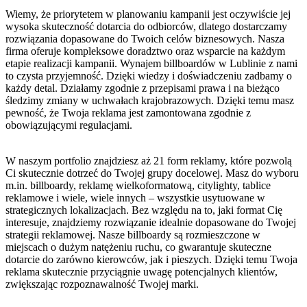
Wiemy, że priorytetem w planowaniu kampanii jest oczywiście jej
wysoka skuteczność dotarcia do odbiorców, dlatego dostarczamy
rozwiązania dopasowane do Twoich celów biznesowych. Nasza
firma oferuje kompleksowe doradztwo oraz wsparcie na każdym
etapie realizacji kampanii. Wynajem billboardów w Lublinie z nami
to czysta przyjemność. Dzięki wiedzy i doświadczeniu zadbamy o
każdy detal. Działamy zgodnie z przepisami prawa i na bieżąco
śledzimy zmiany w uchwałach krajobrazowych. Dzięki temu masz
pewność, że Twoja reklama jest zamontowana zgodnie z
obowiązującymi regulacjami.
W naszym portfolio znajdziesz aż 21 form reklamy, które pozwolą
Ci skutecznie dotrzeć do Twojej grupy docelowej. Masz do wyboru
m.in. billboardy, reklamę wielkoformatową, citylighty, tablice
reklamowe i wiele, wiele innych – wszystkie usytuowane w
strategicznych lokalizacjach. Bez względu na to, jaki format Cię
interesuje, znajdziemy rozwiązanie idealnie dopasowane do Twojej
strategii reklamowej. Nasze billboardy są rozmieszczone w
miejscach o dużym natężeniu ruchu, co gwarantuje skuteczne
dotarcie do zarówno kierowców, jak i pieszych. Dzięki temu Twoja
reklama skutecznie przyciągnie uwagę potencjalnych klientów,
zwiększając rozpoznawalność Twojej marki.