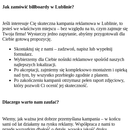
Jak zamówić billboardy w Lublinie?
Jeśli interesuje Cię skuteczna kampania reklamowa w Lublinie, to
jesteś we właściwym miejscu – bez względu na to, czym zajmuje się
Twoja firma! Wystarczy jedno zapytanie, abyśmy przygotowali dla
Ciebie gotową propozycję.
Skontaktuj się z nami – zadzwoń, napisz lub wypełnij
formularz.
Wybierzemy dla Ciebie nośniki reklamowe spośród naszych
najlepszych lokalizacji.
Po akceptacji, zajmiemy się kompleksowo montażem i opieką
nad tym, by wszystko przebiegło zgodnie z planem.
Po zakończeniu kampanii otrzymasz pełen raport zdjęciowy,
który pozwoli Ci ocenić jej skuteczność.
Dlaczego warto nam zaufać?
Wiemy, jak ważna jest dobrze przemyślana kampania – w końcu
sami od lat działamy na rynku reklamy. Współpraca z nami to
przede wszystkim dbałość o detale, wysoka jakość druku,