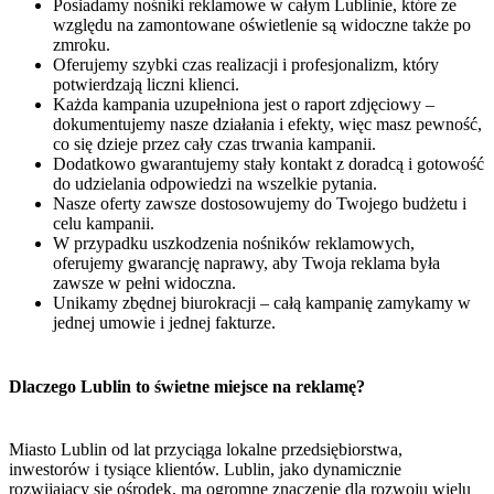
Posiadamy nośniki reklamowe w całym Lublinie, które ze
względu na zamontowane oświetlenie są widoczne także po
zmroku.
Oferujemy szybki czas realizacji i profesjonalizm, który
potwierdzają liczni klienci.
Każda kampania uzupełniona jest o raport zdjęciowy –
dokumentujemy nasze działania i efekty, więc masz pewność,
co się dzieje przez cały czas trwania kampanii.
Dodatkowo gwarantujemy stały kontakt z doradcą i gotowość
do udzielania odpowiedzi na wszelkie pytania.
Nasze oferty zawsze dostosowujemy do Twojego budżetu i
celu kampanii.
W przypadku uszkodzenia nośników reklamowych,
oferujemy gwarancję naprawy, aby Twoja reklama była
zawsze w pełni widoczna.
Unikamy zbędnej biurokracji – całą kampanię zamykamy w
jednej umowie i jednej fakturze.
Dlaczego Lublin to świetne miejsce na reklamę?
Miasto Lublin od lat przyciąga lokalne przedsiębiorstwa,
inwestorów i tysiące klientów. Lublin, jako dynamicznie
rozwijający się ośrodek, ma ogromne znaczenie dla rozwoju wielu