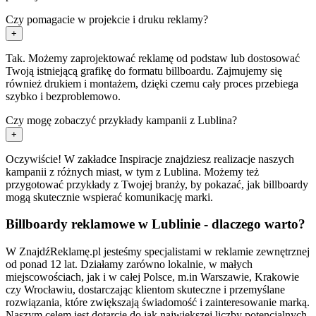
Czy pomagacie w projekcie i druku reklamy?
+
Tak. Możemy zaprojektować reklamę od podstaw lub dostosować
Twoją istniejącą grafikę do formatu billboardu. Zajmujemy się
również drukiem i montażem, dzięki czemu cały proces przebiega
szybko i bezproblemowo.
Czy mogę zobaczyć przykłady kampanii z Lublina?
+
Oczywiście! W zakładce Inspiracje znajdziesz realizacje naszych
kampanii z różnych miast, w tym z Lublina. Możemy też
przygotować przykłady z Twojej branży, by pokazać, jak billboardy
mogą skutecznie wspierać komunikację marki.
Billboardy reklamowe w Lublinie - dlaczego warto?
W ZnajdźReklamę.pl jesteśmy specjalistami w reklamie zewnętrznej
od ponad 12 lat. Działamy zarówno lokalnie, w małych
miejscowościach, jak i w całej Polsce, m.in Warszawie, Krakowie
czy Wrocławiu, dostarczając klientom skuteczne i przemyślane
rozwiązania, które zwiększają świadomość i zainteresowanie marką.
Naszym celem jest dotarcie do jak największej liczby potencjalnych