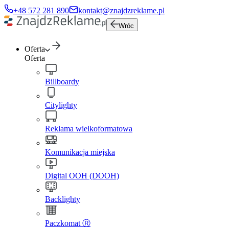
+48 572 281 890
kontakt@znajdzreklame.pl
Wróc
Oferta
Oferta
Billboardy
Citylighty
Reklama wielkoformatowa
Komunikacja miejska
Digital OOH (DOOH)
Backlighty
Paczkomat Ⓡ