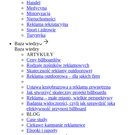
Handel
Medycyna
Motoryzacja
Nieruchomości
Reklama rekrutacyjna
Sport i zdrowie
Turystyka
Baza wiedzy
Baza wiedzy
ARTYKUŁY
Ceny billboardów
Rodzaje nośników reklamowych
Skuteczność reklamy outdoorowej
Reklama outdoorowa – dla jakich firm
Ustawa krajobrazowa a reklama zewnętrzna
Jak stworzyć skuteczny projekt billboardu
Reklama – małe miasto, wielkie perspektywy
Badania widoczności, czyli jak sprawdzić jaką
efektywność przynosi billboard
BLOG
Case study
Ciekawe kampanie reklamowe
Ebooki i raporty