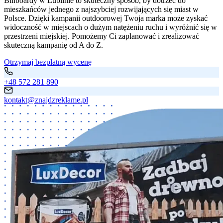
Billboardy w Lublinie to skuteczny sposób, by dotrzeć do
mieszkańców jednego z najszybciej rozwijających się miast w
Polsce. Dzięki kampanii outdoorowej Twoja marka może zyskać
widoczność w miejscach o dużym natężeniu ruchu i wyróżnić się w
przestrzeni miejskiej. Pomożemy Ci zaplanować i zrealizować
skuteczną kampanię od A do Z.
Otrzymaj bezpłatną wycenę
+48 572 281 890
kontakt@znajdzreklame.pl