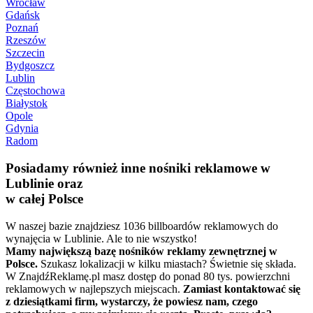
Wrocław
Gdańsk
Poznań
Rzeszów
Szczecin
Bydgoszcz
Lublin
Częstochowa
Białystok
Opole
Gdynia
Radom
Posiadamy również inne nośniki reklamowe w
Lublinie oraz
w całej Polsce
W naszej bazie znajdziesz 1036 billboardów reklamowych do
wynajęcia w Lublinie. Ale to nie wszystko!
Mamy największą bazę nośników reklamy zewnętrznej w
Polsce.
Szukasz lokalizacji w kilku miastach? Świetnie się składa.
W ZnajdźReklamę.pl masz dostęp do ponad 80 tys. powierzchni
reklamowych w najlepszych miejscach.
Zamiast kontaktować się
z dziesiątkami firm, wystarczy, że powiesz nam, czego