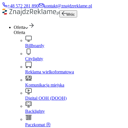
+48 572 281 890
kontakt@znajdzreklame.pl
Wróc
Oferta
Oferta
Billboardy
Citylighty
Reklama wielkoformatowa
Komunikacja miejska
Digital OOH (DOOH)
Backlighty
Paczkomat Ⓡ