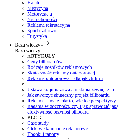
Handel
Medycyna
Motoryzacja
Nieruchomości
Reklama rekrutacyjna
Sport i zdrowie
Turystyka
Baza wiedzy
Baza wiedzy
ARTYKUŁY
Ceny billboardów
Rodzaje nośników reklamowych
Skuteczność reklamy outdoorowej
Reklama outdoorowa – dla jakich firm
Ustawa krajobrazowa a reklama zewnętrzna
Jak stworzyć skuteczny projekt billboardu
Reklama – małe miasto, wielkie perspektywy
Badania widoczności, czyli jak sprawdzić jaką
efektywność przynosi billboard
BLOG
Case study
Ciekawe kampanie reklamowe
Ebooki i raporty