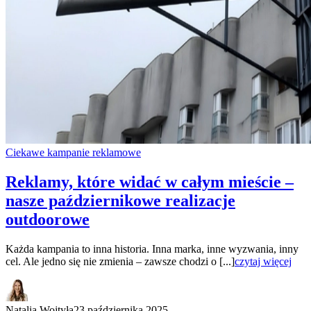
Ciekawe kampanie reklamowe
Reklamy, które widać w całym mieście –
nasze październikowe realizacje
outdoorowe
Każda kampania to inna historia. Inna marka, inne wyzwania, inny
cel. Ale jedno się nie zmienia – zawsze chodzi o [...]
czytaj więcej
Natalia Wojtyła
23 października 2025