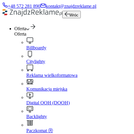
+48 572 281 890
kontakt@znajdzreklame.pl
Wróc
Oferta
Oferta
Billboardy
Citylighty
Reklama wielkoformatowa
Komunikacja miejska
Digital OOH (DOOH)
Backlighty
Paczkomat Ⓡ