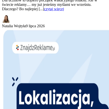
Dla uczniów to dopiero początek wakacyjnego relaksu. Ale w
świecie reklamy… my już jesteśmy myślami we wrześniu.
Dlaczego? Bo najlepiej [...]
czytaj więcej
Natalia Wojtyła
9 lipca 2026