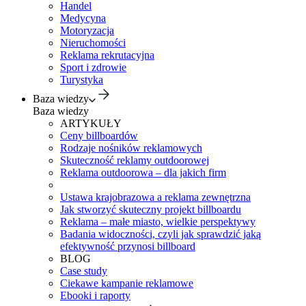
Handel
Medycyna
Motoryzacja
Nieruchomości
Reklama rekrutacyjna
Sport i zdrowie
Turystyka
Baza wiedzy
Baza wiedzy
ARTYKUŁY
Ceny billboardów
Rodzaje nośników reklamowych
Skuteczność reklamy outdoorowej
Reklama outdoorowa – dla jakich firm
Ustawa krajobrazowa a reklama zewnętrzna
Jak stworzyć skuteczny projekt billboardu
Reklama – małe miasto, wielkie perspektywy
Badania widoczności, czyli jak sprawdzić jaką
efektywność przynosi billboard
BLOG
Case study
Ciekawe kampanie reklamowe
Ebooki i raporty