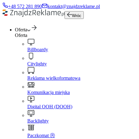
+48 572 281 890
kontakt@znajdzreklame.pl
Wróc
Oferta
Oferta
Billboardy
Citylighty
Reklama wielkoformatowa
Komunikacja miejska
Digital OOH (DOOH)
Backlighty
Paczkomat Ⓡ