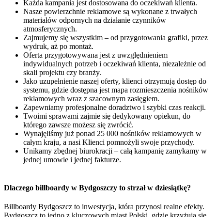
Każda kampania jest dostosowana do oczekiwań klienta.
Nasze powierzchnie reklamowe są wykonane z trwałych
materiałów odpornych na działanie czynników
atmosferycznych.
Zajmujemy się wszystkim – od przygotowania grafiki, przez
wydruk, aż po montaż.
Oferta przygotowywana jest z uwzględnieniem
indywidualnych potrzeb i oczekiwań klienta, niezależnie od
skali projektu czy branży.
Jako uzupełnienie naszej oferty, klienci otrzymują dostęp do
systemu, gdzie dostępna jest mapa rozmieszczenia nośników
reklamowych wraz z szacownym zasięgiem.
Zapewniamy profesjonalne doradztwo i szybki czas reakcji.
Twoimi sprawami zajmie się dedykowany opiekun, do
którego zawsze możesz się zwrócić.
Wynajęliśmy już ponad 25 000 nośników reklamowych w
całym kraju, a nasi Klienci pomnożyli swoje przychody.
Unikamy zbędnej biurokracji – całą kampanię zamykamy w
jednej umowie i jednej fakturze.
Dlaczego billboardy w Bydgoszczy to strzał w dziesiątkę?
Billboardy Bydgoszcz to inwestycja, która przynosi realne efekty.
Bydgoszcz to jedno z kluczowych miast Polski, gdzie krzyżują się