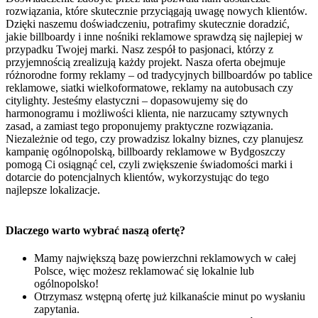
rozwiązania, które skutecznie przyciągają uwagę nowych klientów.
Dzięki naszemu doświadczeniu, potrafimy skutecznie doradzić,
jakie billboardy i inne nośniki reklamowe sprawdzą się najlepiej w
przypadku Twojej marki. Nasz zespół to pasjonaci, którzy z
przyjemnością zrealizują każdy projekt. Nasza oferta obejmuje
różnorodne formy reklamy – od tradycyjnych billboardów po tablice
reklamowe, siatki wielkoformatowe, reklamy na autobusach czy
citylighty. Jesteśmy elastyczni – dopasowujemy się do
harmonogramu i możliwości klienta, nie narzucamy sztywnych
zasad, a zamiast tego proponujemy praktyczne rozwiązania.
Niezależnie od tego, czy prowadzisz lokalny biznes, czy planujesz
kampanię ogólnopolską, billboardy reklamowe w Bydgoszczy
pomogą Ci osiągnąć cel, czyli zwiększenie świadomości marki i
dotarcie do potencjalnych klientów, wykorzystując do tego
najlepsze lokalizacje.
Dlaczego warto wybrać naszą ofertę?
Mamy największą bazę powierzchni reklamowych w całej
Polsce, więc możesz reklamować się lokalnie lub
ogólnopolsko!
Otrzymasz wstępną ofertę już kilkanaście minut po wysłaniu
zapytania.