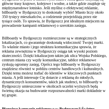
główne trasy krajowe, kolejowe i wodne, a także gdzie znajduje się
międzynarodowe lotnisko. Jeśli myślisz o efektywnej reklamie,
billboardy w Bydgoszczy to doskonały wybór! Miasto liczy około
350 tysięcy mieszkańców, a codziennie przejeżdżają przez nie
tysiące osób. To sprawia, że Bydgoszcz jest idealnym miejscem na
prowadzenie kampanii reklamowej o szerokim zasięgu.
Billboardy w Bydgoszczy rozmieszczone są w strategicznych
lokalizacjach, co gwarantuje doskonałą widoczność Twojej marki.
To właśnie miasto i jego struktura komunikacyjna sprawia, że
reklama zewnętrzna w Bydgoszczy osiąga tak wysoki poziom
skuteczności. Dzięki lokalizacjom takim jak ulica Wojska Polskiego,
centrum miasta czy węzły komunikacyjne, tablice reklamowe
zyskują ogromny zasięg. Oprócz tego billboardy w Bydgoszczy
znajdziesz również w pobliżu centrów handlowych i kulturalnych.
Dzięki temu możesz trafiać do klientów w kluczowych punktach
miasta. A jeśli interesuje Cię dotarcie z reklamą do młodych,
dynamicznych konsumentów, takich jak studenci, to billboardy w
Bydgoszczy umieszczone w okolicach uczelni wyższych będą
świetną okazja na budowanie rozpoznawalności marki dokładnie w
tej grupie.
Planujesz kampanię reklamową w Bydgoszczy? Świetny