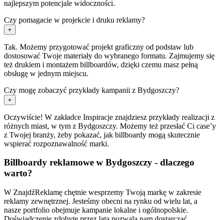
najlepszym potencjale widoczności.
Czy pomagacie w projekcie i druku reklamy?
+
Tak. Możemy przygotować projekt graficzny od podstaw lub
dostosować Twoje materiały do wybranego formatu. Zajmujemy się
też drukiem i montażem billboardów, dzięki czemu masz pełną
obsługę w jednym miejscu.
Czy mogę zobaczyć przykłady kampanii z Bydgoszczy?
+
Oczywiście! W zakładce Inspiracje znajdziesz przykłady realizacji z
różnych miast, w tym z Bydgoszczy. Możemy też przesłać Ci case’y
z Twojej branży, żeby pokazać, jak billboardy mogą skutecznie
wspierać rozpoznawalność marki.
Billboardy reklamowe w Bydgoszczy - dlaczego
warto?
W ZnajdźReklamę chętnie wesprzemy Twoją markę w zakresie
reklamy zewnętrznej. Jesteśmy obecni na rynku od wielu lat, a
nasze portfolio obejmuje kampanie lokalne i ogólnopolskie.
Doświadczenie zdobyte przez lata pozwala nam dostarczać