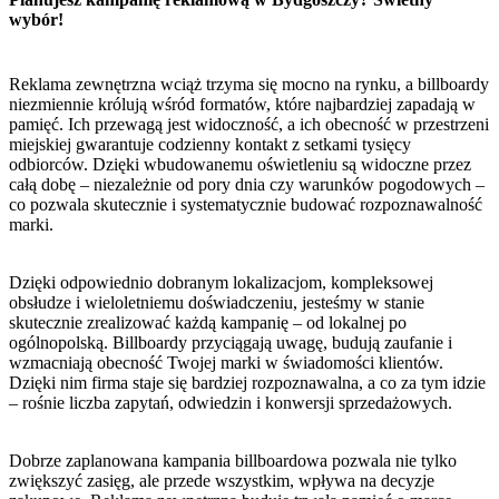
wybór!
Reklama zewnętrzna wciąż trzyma się mocno na rynku, a billboardy
niezmiennie królują wśród formatów, które najbardziej zapadają w
pamięć. Ich przewagą jest widoczność, a ich obecność w przestrzeni
miejskiej gwarantuje codzienny kontakt z setkami tysięcy
odbiorców. Dzięki wbudowanemu oświetleniu są widoczne przez
całą dobę – niezależnie od pory dnia czy warunków pogodowych –
co pozwala skutecznie i systematycznie budować rozpoznawalność
marki.
Dzięki odpowiednio dobranym lokalizacjom, kompleksowej
obsłudze i wieloletniemu doświadczeniu, jesteśmy w stanie
skutecznie zrealizować każdą kampanię – od lokalnej po
ogólnopolską. Billboardy przyciągają uwagę, budują zaufanie i
wzmacniają obecność Twojej marki w świadomości klientów.
Dzięki nim firma staje się bardziej rozpoznawalna, a co za tym idzie
– rośnie liczba zapytań, odwiedzin i konwersji sprzedażowych.
Dobrze zaplanowana kampania billboardowa pozwala nie tylko
zwiększyć zasięg, ale przede wszystkim, wpływa na decyzje