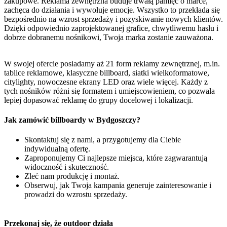
zakupowe. Reklama zewnętrzna buduje trwałą pamięć o marce,
zachęca do działania i wywołuje emocje. Wszystko to przekłada się
bezpośrednio na wzrost sprzedaży i pozyskiwanie nowych klientów.
Dzięki odpowiednio zaprojektowanej grafice, chwytliwemu hasłu i
dobrze dobranemu nośnikowi, Twoja marka zostanie zauważona.
W swojej ofercie posiadamy aż 21 form reklamy zewnętrznej, m.in.
tablice reklamowe, klasyczne billboard, siatki wielkoformatowe,
citylighty, nowoczesne ekrany LED oraz wiele więcej. Każdy z
tych nośników różni się formatem i umiejscowieniem, co pozwala
lepiej dopasować reklamę do grupy docelowej i lokalizacji.
Jak zamówić billboardy w Bydgoszczy?
Skontaktuj się z nami, a przygotujemy dla Ciebie
indywidualną ofertę.
Zaproponujemy Ci najlepsze miejsca, które zagwarantują
widoczność i skuteczność.
Zleć nam produkcję i montaż.
Obserwuj, jak Twoja kampania generuje zainteresowanie i
prowadzi do wzrostu sprzedaży.
Przekonaj się, że outdoor działa