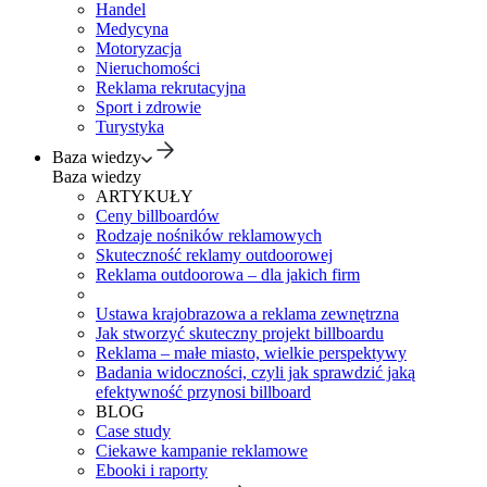
Handel
Medycyna
Motoryzacja
Nieruchomości
Reklama rekrutacyjna
Sport i zdrowie
Turystyka
Baza wiedzy
Baza wiedzy
ARTYKUŁY
Ceny billboardów
Rodzaje nośników reklamowych
Skuteczność reklamy outdoorowej
Reklama outdoorowa – dla jakich firm
Ustawa krajobrazowa a reklama zewnętrzna
Jak stworzyć skuteczny projekt billboardu
Reklama – małe miasto, wielkie perspektywy
Badania widoczności, czyli jak sprawdzić jaką
efektywność przynosi billboard
BLOG
Case study
Ciekawe kampanie reklamowe
Ebooki i raporty