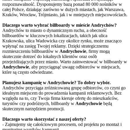
rozpoznawalność. Dysponujemy bazą ponad 80 000 nośników w
całej Polsce, działając zarówno w dużych miastach, jak Warszawa,
Kraków, Wrocław, Trójmiasto, jak i w mniejszych miejscowościach.
Dlaczego warto wybrać billboardy w mieście Andrychów?
Andrychów to miasto o dynamicznym ruchu, a obecność
billboardów w kluczowych lokalizacjach, takich jak ulica
Krakowska, ulica Wadowicka czy okolice rynku, może znacząco
wpłynąć na zasięg Twojej reklamy. Dzięki strategicznemu
rozmieszczeniu billboardów w
Andrychowie
, firmy mogą
skutecznie dotrzeć do lokalnych klientów oraz osób
przejeżdżających przez miasto. Warto zainwestować w billboardy w
Andrychowie
, aby przyciągnąć uwagę odbiorców w miejscach,
które są często odwiedzane.
Planujesz kampanię w Andrychowie? To dobry wybór.
Andrychów przyciąga zróżnicowaną grupę odbiorców, co czyni go
idealnym miejscem do prowadzenia kampanii reklamowych. Bez
względu na to, czy Twoja firma kieruje ofertę do mieszkańców,
turystów czy podróżnych, billboardy w
Andrychowie
będą
skutecznym narzędziem promocji.
Dlaczego warto skorzystać z naszej oferty?
- Zajmujemy się całościowym procesem, od projektu po montaż i
monitoring wyników kampanii.