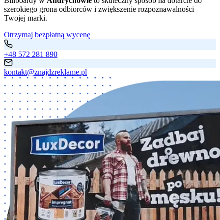
Billboardy w
Andrychowie
to skuteczny sposób na dotarcie do
szerokiego grona odbiorców i zwiększenie rozpoznawalności
Twojej marki.
Otrzymaj bezpłatną wycenę
+48 572 281 890
kontakt@znajdzreklame.pl