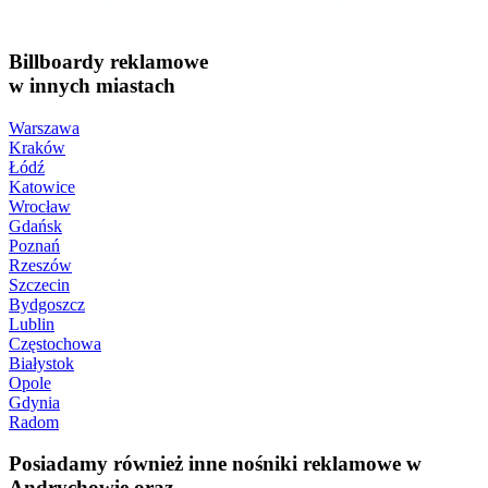
Billboardy reklamowe
w innych miastach
Warszawa
Kraków
Łódź
Katowice
Wrocław
Gdańsk
Poznań
Rzeszów
Szczecin
Bydgoszcz
Lublin
Częstochowa
Białystok
Opole
Gdynia
Radom
Posiadamy również inne nośniki reklamowe w
Andrychowie oraz