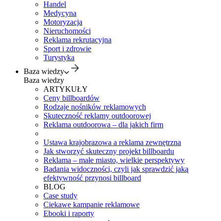
Handel
Medycyna
Motoryzacja
Nieruchomości
Reklama rekrutacyjna
Sport i zdrowie
Turystyka
Baza wiedzy
Baza wiedzy
ARTYKUŁY
Ceny billboardów
Rodzaje nośników reklamowych
Skuteczność reklamy outdoorowej
Reklama outdoorowa – dla jakich firm
Ustawa krajobrazowa a reklama zewnętrzna
Jak stworzyć skuteczny projekt billboardu
Reklama – małe miasto, wielkie perspektywy
Badania widoczności, czyli jak sprawdzić jaką
efektywność przynosi billboard
BLOG
Case study
Ciekawe kampanie reklamowe
Ebooki i raporty