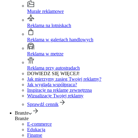
Murale reklamowe
Reklama na lotniskach
Reklama w galeriach handlowych
Reklama w metrze
Reklama przy autostradach
DOWIEDZ SIĘ WIĘCEJ!
Jak mierzymy zasięg Twojej reklamy?
Jak wygląda współpraca?
Inspiracje na reklamę zewnętrzną
Wizualizacje Twojej reklamy
Sprawdź cennik
Branże
Branże
E-commerce
Edukacja
Finanse