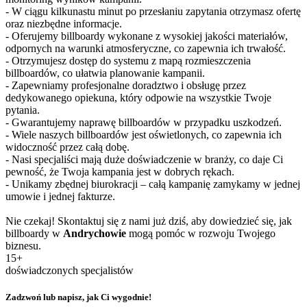
- W ciągu kilkunastu minut po przesłaniu zapytania otrzymasz ofertę
oraz niezbędne informacje.
- Oferujemy billboardy wykonane z wysokiej jakości materiałów,
odpornych na warunki atmosferyczne, co zapewnia ich trwałość.
- Otrzymujesz dostęp do systemu z mapą rozmieszczenia
billboardów, co ułatwia planowanie kampanii.
- Zapewniamy profesjonalne doradztwo i obsługę przez
dedykowanego opiekuna, który odpowie na wszystkie Twoje
pytania.
- Gwarantujemy naprawę billboardów w przypadku uszkodzeń.
- Wiele naszych billboardów jest oświetlonych, co zapewnia ich
widoczność przez całą dobę.
- Nasi specjaliści mają duże doświadczenie w branży, co daje Ci
pewność, że Twoja kampania jest w dobrych rękach.
- Unikamy zbędnej biurokracji – całą kampanię zamykamy w jednej
umowie i jednej fakturze.
Nie czekaj! Skontaktuj się z nami już dziś, aby dowiedzieć się, jak
billboardy w
Andrychowie
mogą pomóc w rozwoju Twojego
biznesu.
15+
doświadczonych specjalistów
Zadzwoń lub napisz, jak Ci wygodnie!