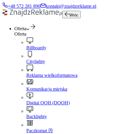
+48 572 281 890
kontakt@znajdzreklame.pl
Wróc
Oferta
Oferta
Billboardy
Citylighty
Reklama wielkoformatowa
Komunikacja miejska
Digital OOH (DOOH)
Backlighty
Paczkomat Ⓡ