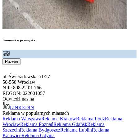
Komunikacja miejska
Rozwiń
ul. Świeradowska 51/57
50-558 Wrocław
NIP: 898 22 01 766
REGON: 022001057
Odwiedź nas na
LINKEDIN
Reklama w popularnych miastach
Reklama Warszawa
Reklama Kraków
Reklama Łódź
Reklama
Wrocław
Reklama Poznań
Reklama Gdańsk
Reklama
Szczecin
Reklama Bydgoszcz
Reklama Lublin
Reklama
Katowice
Reklama Gdynia