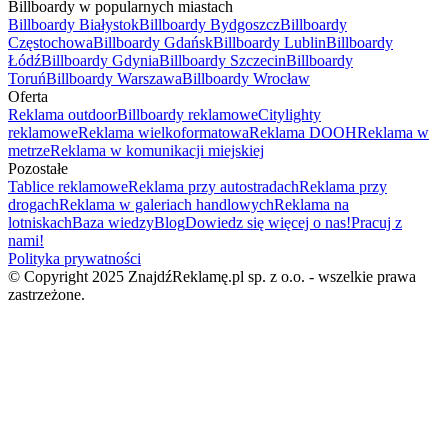
Billboardy w popularnych miastach
Billboardy Białystok
Billboardy Bydgoszcz
Billboardy
Częstochowa
Billboardy Gdańsk
Billboardy Lublin
Billboardy
Łódź
Billboardy Gdynia
Billboardy Szczecin
Billboardy
Toruń
Billboardy Warszawa
Billboardy Wrocław
Oferta
Reklama outdoor
Billboardy reklamowe
Citylighty
reklamowe
Reklama wielkoformatowa
Reklama DOOH
Reklama w
metrze
Reklama w komunikacji miejskiej
Pozostałe
Tablice reklamowe
Reklama przy autostradach
Reklama przy
drogach
Reklama w galeriach handlowych
Reklama na
lotniskach
Baza wiedzy
Blog
Dowiedz się więcej o nas!
Pracuj z
nami!
Polityka prywatności
© Copyright 2025 ZnajdźReklamę.pl sp. z o.o. - wszelkie prawa
zastrzeżone.