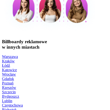
Billboardy reklamowe
w innych miastach
Warszawa
Kraków
Łódź
Katowice
Wrocław
Gdańsk
Poznań
Rzeszów
Szczecin
Bydgoszcz
Lublin
Częstochowa
Białystok