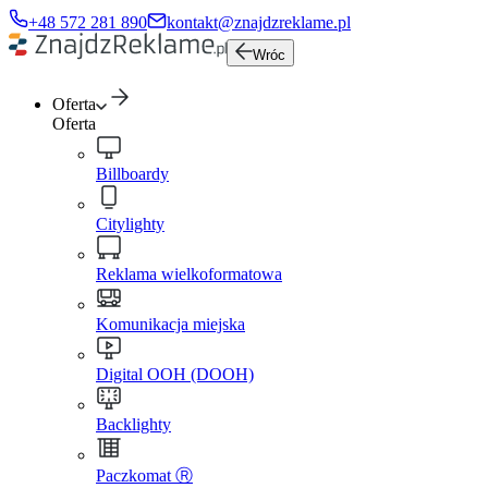
+48 572 281 890
kontakt@znajdzreklame.pl
Wróc
Oferta
Oferta
Billboardy
Citylighty
Reklama wielkoformatowa
Komunikacja miejska
Digital OOH (DOOH)
Backlighty
Paczkomat Ⓡ