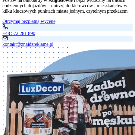
Postaw na billboardy w
Augustowie
i bądź widoczny na trasach
codziennych dojazdów – dotrzyj do kierowców i mieszkańców w
kilku kluczowych punktach miasta jednym, czytelnym przekazem.
Otrzymaj bezpłatną wycenę
+48 572 281 890
kontakt@znajdzreklame.pl