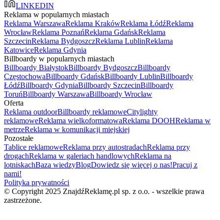
LINKEDIN
Reklama w popularnych miastach
Reklama Warszawa
Reklama Kraków
Reklama Łódź
Reklama
Wrocław
Reklama Poznań
Reklama Gdańsk
Reklama
Szczecin
Reklama Bydgoszcz
Reklama Lublin
Reklama
Katowice
Reklama Gdynia
Billboardy w popularnych miastach
Billboardy Białystok
Billboardy Bydgoszcz
Billboardy
Częstochowa
Billboardy Gdańsk
Billboardy Lublin
Billboardy
Łódź
Billboardy Gdynia
Billboardy Szczecin
Billboardy
Toruń
Billboardy Warszawa
Billboardy Wrocław
Oferta
Reklama outdoor
Billboardy reklamowe
Citylighty
reklamowe
Reklama wielkoformatowa
Reklama DOOH
Reklama w
metrze
Reklama w komunikacji miejskiej
Pozostałe
Tablice reklamowe
Reklama przy autostradach
Reklama przy
drogach
Reklama w galeriach handlowych
Reklama na
lotniskach
Baza wiedzy
Blog
Dowiedz się więcej o nas!
Pracuj z
nami!
Polityka prywatności
© Copyright 2025 ZnajdźReklamę.pl sp. z o.o. - wszelkie prawa
zastrzeżone.