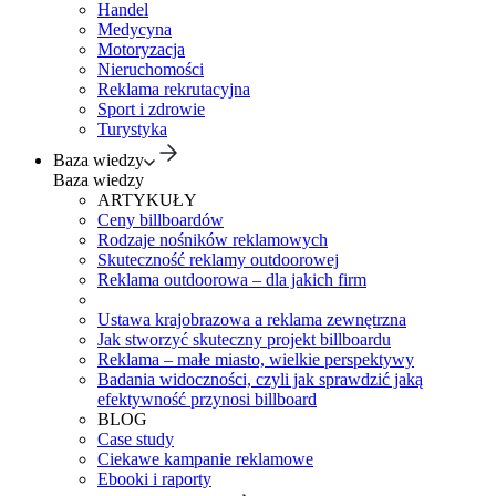
Handel
Medycyna
Motoryzacja
Nieruchomości
Reklama rekrutacyjna
Sport i zdrowie
Turystyka
Baza wiedzy
Baza wiedzy
ARTYKUŁY
Ceny billboardów
Rodzaje nośników reklamowych
Skuteczność reklamy outdoorowej
Reklama outdoorowa – dla jakich firm
Ustawa krajobrazowa a reklama zewnętrzna
Jak stworzyć skuteczny projekt billboardu
Reklama – małe miasto, wielkie perspektywy
Badania widoczności, czyli jak sprawdzić jaką
efektywność przynosi billboard
BLOG
Case study
Ciekawe kampanie reklamowe
Ebooki i raporty