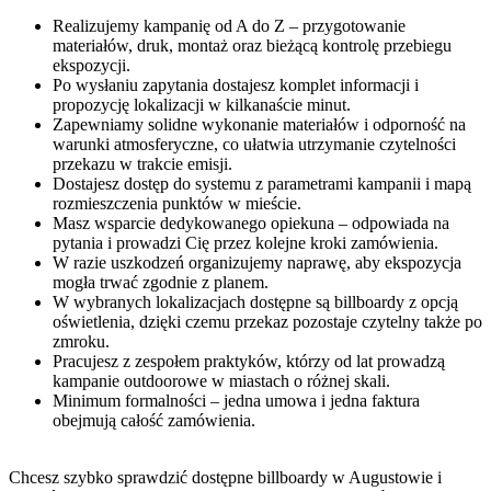
Realizujemy kampanię od A do Z – przygotowanie
materiałów, druk, montaż oraz bieżącą kontrolę przebiegu
ekspozycji.
Po wysłaniu zapytania dostajesz komplet informacji i
propozycję lokalizacji w kilkanaście minut.
Zapewniamy solidne wykonanie materiałów i odporność na
warunki atmosferyczne, co ułatwia utrzymanie czytelności
przekazu w trakcie emisji.
Dostajesz dostęp do systemu z parametrami kampanii i mapą
rozmieszczenia punktów w mieście.
Masz wsparcie dedykowanego opiekuna – odpowiada na
pytania i prowadzi Cię przez kolejne kroki zamówienia.
W razie uszkodzeń organizujemy naprawę, aby ekspozycja
mogła trwać zgodnie z planem.
W wybranych lokalizacjach dostępne są billboardy z opcją
oświetlenia, dzięki czemu przekaz pozostaje czytelny także po
zmroku.
Pracujesz z zespołem praktyków, którzy od lat prowadzą
kampanie outdoorowe w miastach o różnej skali.
Minimum formalności – jedna umowa i jedna faktura
obejmują całość zamówienia.
Chcesz szybko sprawdzić dostępne billboardy w Augustowie i