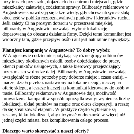
przy trasach przejazdu, dojazdach do centrum i miejscach, gdzie
mieszkańcy załatwiają codzienne sprawy. Billboardy reklamowe w
Augustowie sprawdzają się także wtedy, gdy chcesz utrzymać stałą
obecność w pobliżu rozpoznawalnych punktów i kierunków ruchu.
Jeśli zależy Ci na prostym dotarciu w przestrzeni miejskiej,
billboardy w Augustowie pozwalają wybrać lokalizację
dopasowaną do obszaru działania firmy. Dzięki temu komunikat jest
widoczny tam, gdzie przepływ osób i aut jest naturalnie największy.
Planujesz kampanię w Augustowie? To dobry wybór.
W Augustowie codziennie spotykają się różne grupy odbiorców –
mieszkańcy okolicznych osiedli, osoby dojeżdżające do pracy,
klienci punktów usługowych, a także kierowcy przejeżdżający
przez miasto w drodze dalej. Billboardy w Augustowie pozwalają
uwzględnić te różne potrzeby przy doborze miejsc i czasu emisji –
inaczej działa przekaz nastawiony na lokalne usługi, inaczej na
ofertę sklepu, a jeszcze inaczej na komunikat kierowany do osób w
trasie. Billboardy reklamowe w Augustowie dają możliwość
prowadzenia kampanii w sposób uporządkowany: wybierasz liczbę
lokalizacji, układ punktów na mapie oraz okres ekspozycji, a resztę
da się zrealizować etapami. W praktyce często wybierane są
zestawy kilku lokalizacji, aby utrzymać widoczność w więcej niż
jednej części miasta, bez komplikowania całego procesu.
Dlaczego warto skorzystać z naszej oferty?