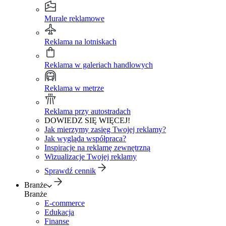
Murale reklamowe
Reklama na lotniskach
Reklama w galeriach handlowych
Reklama w metrze
Reklama przy autostradach
DOWIEDZ SIĘ WIĘCEJ!
Jak mierzymy zasięg Twojej reklamy?
Jak wygląda współpraca?
Inspiracje na reklamę zewnętrzną
Wizualizacje Twojej reklamy
Sprawdź cennik
Branże
Branże
E-commerce
Edukacja
Finanse