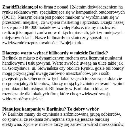
ZnajdźReklamę.pl
to firma z ponad 12-letnim doświadczeniem na
rynku reklamowym, specjalizująca się w kampaniach outdoorowych
(OOH). Naszym celem jest pomoc markom w wyróżnianiu się w
przestrzeni miejskiej, co wspiera marketing i sprzedaż. Dzięki naszej
bazie ponad 80 000 nośników w całej Polsce, mamy możliwość
realizacji kampanii zarówno w dużych miastach, jak i w mniejszych
miejscowościach. Nasze billboardy to skuteczny sposób na
zwiększenie rozpoznawalności Twojej marki.
Dlaczego warto wybrać billboardy w mieście Barlinek?
Barlinek to miasto z dynamicznym ruchem oraz licznymi punktami
handlowymi i usługowymi. Warto zwrócić uwagę na ulice takie jak
ul. Gorzysława, ul. Słowiańska czy okolice Rynku, gdzie billboardy
mogą przyciągnąć uwagę zarówno mieszkańców, jak i osób
przejezdnych. Obecność w tych lokalizacjach to szansa na dotarcie
do potencjalnych klientów, którzy mogą być zainteresowani Twoimi
produktami lub usługami. Billboardy w Barlinku to idealne
rozwiązanie dla lokalnych firm, które chcą zwiększyć swoją
widoczność w mieście.
Planujesz kampanię w Barlinku? To dobry wybór.
W Barlinku mamy do czynienia z zróżnicowaną grupą odbiorców,
co sprawia, że reklama zewnętrzna staje się jeszcze bardziej
efektywna. Życie w mieście toczy się zarówno wśród mieszkańców,