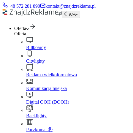
+48 572 281 890
kontakt@znajdzreklame.pl
Wróc
Oferta
Oferta
Billboardy
Citylighty
Reklama wielkoformatowa
Komunikacja miejska
Digital OOH (DOOH)
Backlighty
Paczkomat Ⓡ