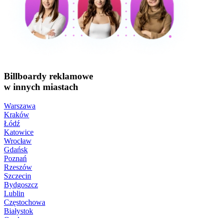
Billboardy reklamowe
w innych miastach
Warszawa
Kraków
Łódź
Katowice
Wrocław
Gdańsk
Poznań
Rzeszów
Szczecin
Bydgoszcz
Lublin
Częstochowa
Białystok