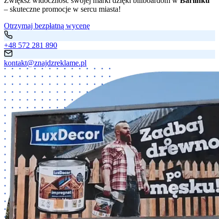
Zwiększ widoczność swojej marki dzięki billboardom w
Barlinku
– skuteczne promocje w sercu miasta!
Otrzymaj bezpłatną wycenę
+48 572 281 890
kontakt@znajdzreklame.pl