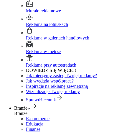
Murale reklamowe
Reklama na lotniskach
Reklama w galeriach handlowych
Reklama w metrze
Reklama przy autostradach
DOWIEDZ SIĘ WIĘCEJ!
Jak mierzymy zasięg Twojej reklamy?
Jak wygląda współpraca?
Inspiracje na reklamę zewnętrzną
Wizualizacje Twojej reklamy
Sprawdź cennik
Branże
Branże
E-commerce
Edukacja
Finanse