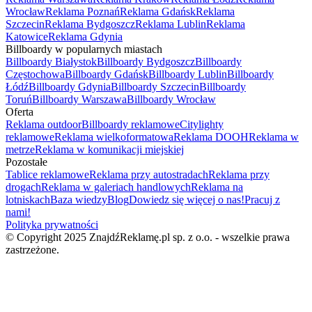
Wrocław
Reklama Poznań
Reklama Gdańsk
Reklama
Szczecin
Reklama Bydgoszcz
Reklama Lublin
Reklama
Katowice
Reklama Gdynia
Billboardy w popularnych miastach
Billboardy Białystok
Billboardy Bydgoszcz
Billboardy
Częstochowa
Billboardy Gdańsk
Billboardy Lublin
Billboardy
Łódź
Billboardy Gdynia
Billboardy Szczecin
Billboardy
Toruń
Billboardy Warszawa
Billboardy Wrocław
Oferta
Reklama outdoor
Billboardy reklamowe
Citylighty
reklamowe
Reklama wielkoformatowa
Reklama DOOH
Reklama w
metrze
Reklama w komunikacji miejskiej
Pozostałe
Tablice reklamowe
Reklama przy autostradach
Reklama przy
drogach
Reklama w galeriach handlowych
Reklama na
lotniskach
Baza wiedzy
Blog
Dowiedz się więcej o nas!
Pracuj z
nami!
Polityka prywatności
© Copyright 2025 ZnajdźReklamę.pl sp. z o.o. - wszelkie prawa
zastrzeżone.