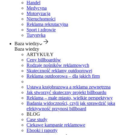
Handel
Medycyna
Motoryzacja
Nieruchomości
Reklama rekrutacyjna
Sport i zdrowie
Turystyka
Baza wiedzy
Baza wiedzy
ARTYKUŁY
Ceny billboardów
Rodzaje nośników reklamowych
Skuteczność reklamy outdoorowej
Reklama outdoorowa – dla jakich firm
Ustawa krajobrazowa a reklama zewnętrzna
Jak stworzyć skuteczny projekt billboardu
Reklama – małe miasto, wielkie perspektywy
Badania widoczności, czyli jak sprawdzić jaką
efektywność przynosi billboard
BLOG
Case study
Ciekawe kampanie reklamowe
Ebooki i raporty