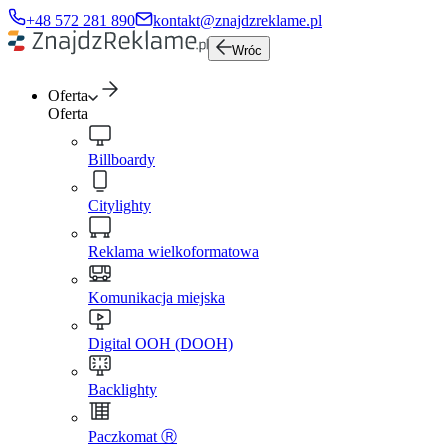
+48 572 281 890
kontakt@znajdzreklame.pl
Wróc
Oferta
Oferta
Billboardy
Citylighty
Reklama wielkoformatowa
Komunikacja miejska
Digital OOH (DOOH)
Backlighty
Paczkomat Ⓡ