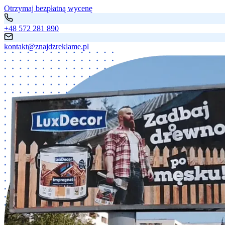
Otrzymaj bezpłatną wycenę
+48 572 281 890
kontakt@znajdzreklame.pl