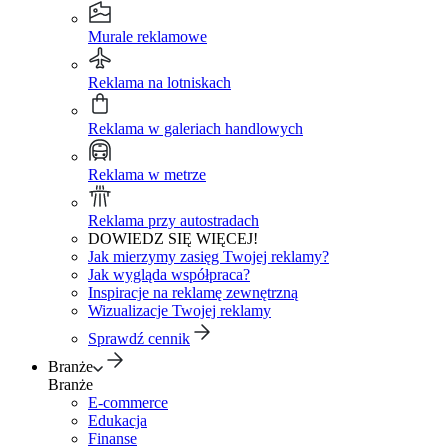
Murale reklamowe
Reklama na lotniskach
Reklama w galeriach handlowych
Reklama w metrze
Reklama przy autostradach
DOWIEDZ SIĘ WIĘCEJ!
Jak mierzymy zasięg Twojej reklamy?
Jak wygląda współpraca?
Inspiracje na reklamę zewnętrzną
Wizualizacje Twojej reklamy
Sprawdź cennik
Branże
Branże
E-commerce
Edukacja
Finanse