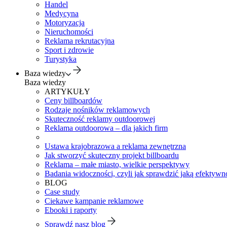
Handel
Medycyna
Motoryzacja
Nieruchomości
Reklama rekrutacyjna
Sport i zdrowie
Turystyka
Baza wiedzy
Baza wiedzy
ARTYKUŁY
Ceny billboardów
Rodzaje nośników reklamowych
Skuteczność reklamy outdoorowej
Reklama outdoorowa – dla jakich firm
Ustawa krajobrazowa a reklama zewnętrzna
Jak stworzyć skuteczny projekt billboardu
Reklama – małe miasto, wielkie perspektywy
Badania widoczności, czyli jak sprawdzić jaką efektywno
BLOG
Case study
Ciekawe kampanie reklamowe
Ebooki i raporty
Sprawdź nasz blog