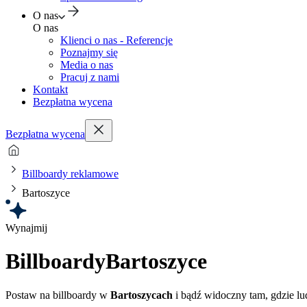
O nas
O nas
Klienci o nas - Referencje
Poznajmy się
Media o nas
Pracuj z nami
Kontakt
Bezpłatna wycena
Bezpłatna wycena
Billboardy reklamowe
Bartoszyce
Wynajmij
Billboardy
Bartoszyce
Postaw na billboardy w
Bartoszycach
i bądź widoczny tam, gdzie lud