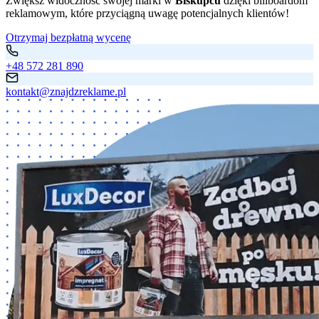
Zwiększ widoczność swojej marki w
Biskupcu
dzięki billboardom
reklamowym, które przyciągną uwagę potencjalnych klientów!
Otrzymaj bezpłatną wycenę
+48 572 281 890
kontakt@znajdzreklame.pl