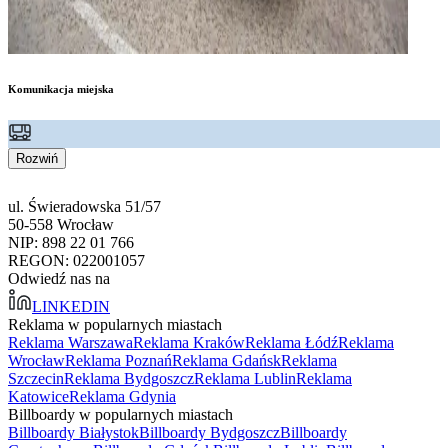
Komunikacja miejska
Rozwiń
ul. Świeradowska 51/57
50-558 Wrocław
NIP: 898 22 01 766
REGON: 022001057
Odwiedź nas na
LINKEDIN
Reklama w popularnych miastach
Reklama Warszawa
Reklama Kraków
Reklama Łódź
Reklama
Wrocław
Reklama Poznań
Reklama Gdańsk
Reklama
Szczecin
Reklama Bydgoszcz
Reklama Lublin
Reklama
Katowice
Reklama Gdynia
Billboardy w popularnych miastach
Billboardy Białystok
Billboardy Bydgoszcz
Billboardy