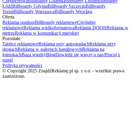
Częstochowa
Billboardy Gdańsk
Billboardy Lublin
Billboardy
Łódź
Billboardy Gdynia
Billboardy Szczecin
Billboardy
Toruń
Billboardy Warszawa
Billboardy Wrocław
Oferta
Reklama outdoor
Billboardy reklamowe
Citylighty
reklamowe
Reklama wielkoformatowa
Reklama DOOH
Reklama w
metrze
Reklama w komunikacji miejskiej
Pozostałe
Tablice reklamowe
Reklama przy autostradach
Reklama przy
drogach
Reklama w galeriach handlowych
Reklama na
lotniskach
Baza wiedzy
Blog
Dowiedz się więcej o nas!
Pracuj z
nami!
Polityka prywatności
© Copyright 2025 ZnajdźReklamę.pl sp. z o.o. - wszelkie prawa
zastrzeżone.