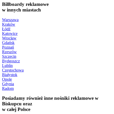
Billboardy reklamowe
w innych miastach
Warszawa
Kraków
Łódź
Katowice
Wrocław
Gdańsk
Poznań
Rzeszów
Szczecin
Bydgoszcz
Lublin
Częstochowa
Białystok
Opole
Gdynia
Radom
Posiadamy również inne nośniki reklamowe w
Biskupcu oraz
w całej Polsce