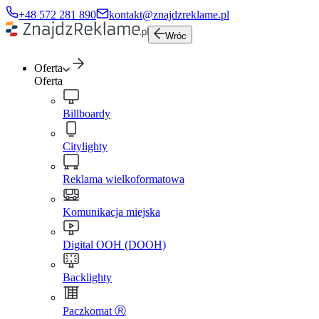
+48 572 281 890
kontakt@znajdzreklame.pl
Wróc
Oferta
Oferta
Billboardy
Citylighty
Reklama wielkoformatowa
Komunikacja miejska
Digital OOH (DOOH)
Backlighty
Paczkomat Ⓡ