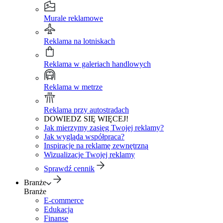
Murale reklamowe
Reklama na lotniskach
Reklama w galeriach handlowych
Reklama w metrze
Reklama przy autostradach
DOWIEDZ SIĘ WIĘCEJ!
Jak mierzymy zasięg Twojej reklamy?
Jak wygląda współpraca?
Inspiracje na reklamę zewnętrzną
Wizualizacje Twojej reklamy
Sprawdź cennik
Branże
Branże
E-commerce
Edukacja
Finanse