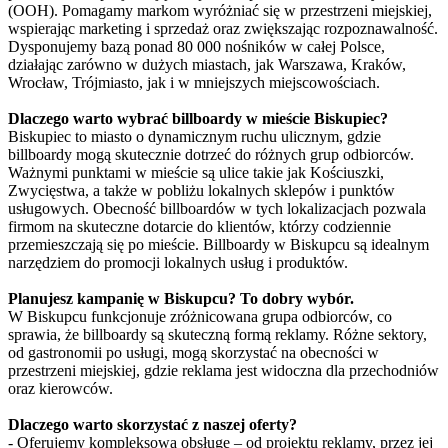
(OOH). Pomagamy markom wyróżniać się w przestrzeni miejskiej,
wspierając marketing i sprzedaż oraz zwiększając rozpoznawalność.
Dysponujemy bazą ponad 80 000 nośników w całej Polsce,
działając zarówno w dużych miastach, jak Warszawa, Kraków,
Wrocław, Trójmiasto, jak i w mniejszych miejscowościach.
Dlaczego warto wybrać billboardy w mieście Biskupiec?
Biskupiec to miasto o dynamicznym ruchu ulicznym, gdzie
billboardy mogą skutecznie dotrzeć do różnych grup odbiorców.
Ważnymi punktami w mieście są ulice takie jak Kościuszki,
Zwycięstwa, a także w pobliżu lokalnych sklepów i punktów
usługowych. Obecność billboardów w tych lokalizacjach pozwala
firmom na skuteczne dotarcie do klientów, którzy codziennie
przemieszczają się po mieście. Billboardy w Biskupcu są idealnym
narzędziem do promocji lokalnych usług i produktów.
Planujesz kampanię w Biskupcu? To dobry wybór.
W Biskupcu funkcjonuje zróżnicowana grupa odbiorców, co
sprawia, że billboardy są skuteczną formą reklamy. Różne sektory,
od gastronomii po usługi, mogą skorzystać na obecności w
przestrzeni miejskiej, gdzie reklama jest widoczna dla przechodniów
oraz kierowców.
Dlaczego warto skorzystać z naszej oferty?
- Oferujemy kompleksową obsługę – od projektu reklamy, przez jej