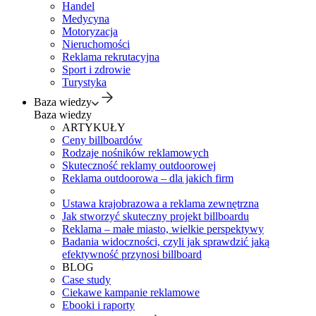
Handel
Medycyna
Motoryzacja
Nieruchomości
Reklama rekrutacyjna
Sport i zdrowie
Turystyka
Baza wiedzy
Baza wiedzy
ARTYKUŁY
Ceny billboardów
Rodzaje nośników reklamowych
Skuteczność reklamy outdoorowej
Reklama outdoorowa – dla jakich firm
Ustawa krajobrazowa a reklama zewnętrzna
Jak stworzyć skuteczny projekt billboardu
Reklama – małe miasto, wielkie perspektywy
Badania widoczności, czyli jak sprawdzić jaką
efektywność przynosi billboard
BLOG
Case study
Ciekawe kampanie reklamowe
Ebooki i raporty