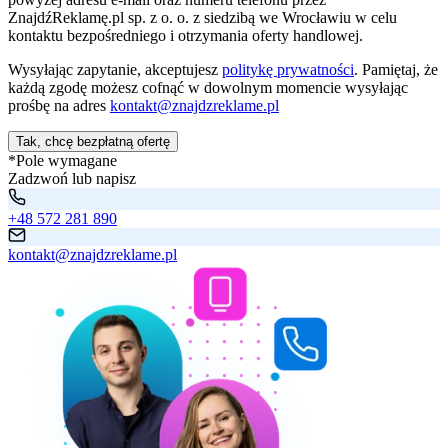
ZnajdźReklamę.pl sp. z o. o. z siedzibą we Wrocławiu w celu
kontaktu bezpośredniego i otrzymania oferty handlowej.
Wysyłając zapytanie, akceptujesz
politykę prywatności
. Pamiętaj, że
każdą zgodę możesz cofnąć w dowolnym momencie wysyłając
prośbę na adres
kontakt@znajdzreklame.pl
Tak, chcę bezpłatną ofertę
*Pole wymagane
Zadzwoń lub napisz
+48 572 281 890
kontakt@znajdzreklame.pl