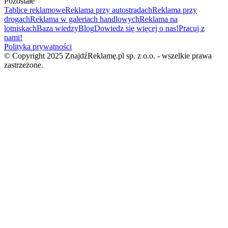
Pozostałe
Tablice reklamowe
Reklama przy autostradach
Reklama przy
drogach
Reklama w galeriach handlowych
Reklama na
lotniskach
Baza wiedzy
Blog
Dowiedz się więcej o nas!
Pracuj z
nami!
Polityka prywatności
© Copyright 2025 ZnajdźReklamę.pl sp. z o.o. - wszelkie prawa
zastrzeżone.