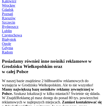
Katowice
Wrocław
Gdańsk
Poznań
Rzeszów
Szczecin
Bydgoszcz
Lublin
Częstochowa
Białystok
Opole
Gdynia
Radom
Posiadamy również inne nośniki reklamowe w
Grodzisku Wielkopolskim oraz
w całej Polsce
W naszej bazie znajdziesz 2 billboardów reklamowych do
wynajęcia w Grodzisku Wielkopolskim. Ale to nie wszystko!
Mamy największą bazę nośników reklamy zewnętrznej w
Polsce.
Szukasz lokalizacji w kilku miastach? Świetnie się składa.
W ZnajdźReklamę.pl masz dostęp do ponad 80 tys. powierzchni
reklamowych w najlepszych miejscach.
Zamiast kontaktować się