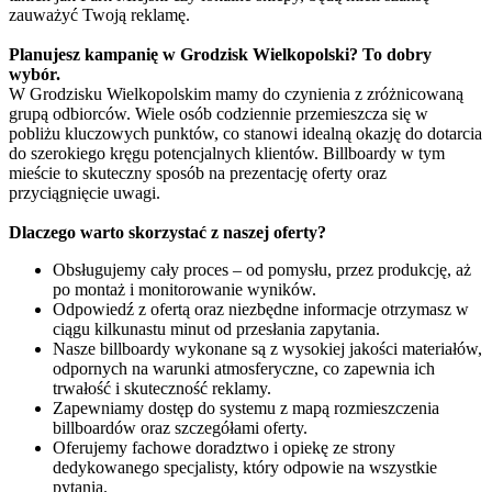
zauważyć Twoją reklamę.
Planujesz kampanię w Grodzisk Wielkopolski? To dobry
wybór.
W Grodzisku Wielkopolskim mamy do czynienia z zróżnicowaną
grupą odbiorców. Wiele osób codziennie przemieszcza się w
pobliżu kluczowych punktów, co stanowi idealną okazję do dotarcia
do szerokiego kręgu potencjalnych klientów. Billboardy w tym
mieście to skuteczny sposób na prezentację oferty oraz
przyciągnięcie uwagi.
Dlaczego warto skorzystać z naszej oferty?
Obsługujemy cały proces – od pomysłu, przez produkcję, aż
po montaż i monitorowanie wyników.
Odpowiedź z ofertą oraz niezbędne informacje otrzymasz w
ciągu kilkunastu minut od przesłania zapytania.
Nasze billboardy wykonane są z wysokiej jakości materiałów,
odpornych na warunki atmosferyczne, co zapewnia ich
trwałość i skuteczność reklamy.
Zapewniamy dostęp do systemu z mapą rozmieszczenia
billboardów oraz szczegółami oferty.
Oferujemy fachowe doradztwo i opiekę ze strony
dedykowanego specjalisty, który odpowie na wszystkie
pytania.