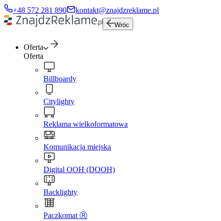
+48 572 281 890
kontakt@znajdzreklame.pl
Wróc
Oferta
Oferta
Billboardy
Citylighty
Reklama wielkoformatowa
Komunikacja miejska
Digital OOH (DOOH)
Backlighty
Paczkomat Ⓡ