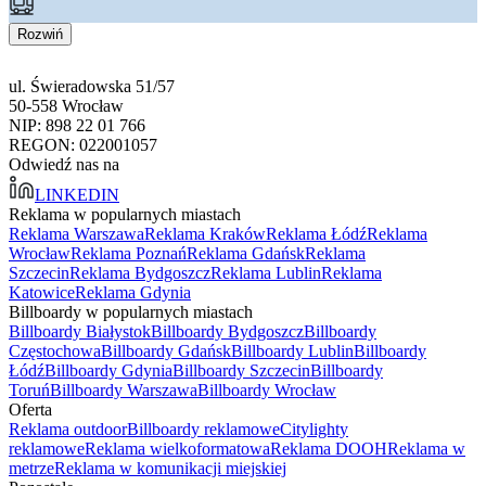
Rozwiń
ul. Świeradowska 51/57
50-558 Wrocław
NIP: 898 22 01 766
REGON: 022001057
Odwiedź nas na
LINKEDIN
Reklama w popularnych miastach
Reklama Warszawa
Reklama Kraków
Reklama Łódź
Reklama
Wrocław
Reklama Poznań
Reklama Gdańsk
Reklama
Szczecin
Reklama Bydgoszcz
Reklama Lublin
Reklama
Katowice
Reklama Gdynia
Billboardy w popularnych miastach
Billboardy Białystok
Billboardy Bydgoszcz
Billboardy
Częstochowa
Billboardy Gdańsk
Billboardy Lublin
Billboardy
Łódź
Billboardy Gdynia
Billboardy Szczecin
Billboardy
Toruń
Billboardy Warszawa
Billboardy Wrocław
Oferta
Reklama outdoor
Billboardy reklamowe
Citylighty
reklamowe
Reklama wielkoformatowa
Reklama DOOH
Reklama w
metrze
Reklama w komunikacji miejskiej