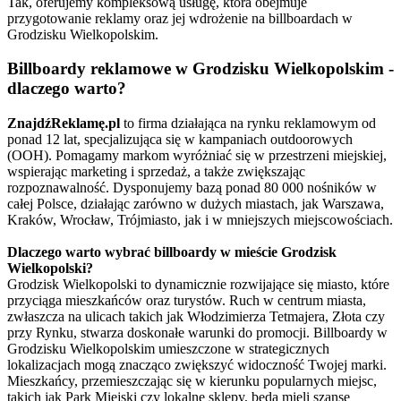
Tak, oferujemy kompleksową usługę, która obejmuje
przygotowanie reklamy oraz jej wdrożenie na billboardach w
Grodzisku Wielkopolskim.
Billboardy reklamowe w Grodzisku Wielkopolskim -
dlaczego warto?
ZnajdźReklamę.pl
to firma działająca na rynku reklamowym od
ponad 12 lat, specjalizująca się w kampaniach outdoorowych
(OOH). Pomagamy markom wyróżniać się w przestrzeni miejskiej,
wspierając marketing i sprzedaż, a także zwiększając
rozpoznawalność. Dysponujemy bazą ponad 80 000 nośników w
całej Polsce, działając zarówno w dużych miastach, jak Warszawa,
Kraków, Wrocław, Trójmiasto, jak i w mniejszych miejscowościach.
Dlaczego warto wybrać billboardy w mieście Grodzisk
Wielkopolski?
Grodzisk Wielkopolski to dynamicznie rozwijające się miasto, które
przyciąga mieszkańców oraz turystów. Ruch w centrum miasta,
zwłaszcza na ulicach takich jak Włodzimierza Tetmajera, Złota czy
przy Rynku, stwarza doskonałe warunki do promocji. Billboardy w
Grodzisku Wielkopolskim umieszczone w strategicznych
lokalizacjach mogą znacząco zwiększyć widoczność Twojej marki.
Mieszkańcy, przemieszczając się w kierunku popularnych miejsc,
takich jak Park Miejski czy lokalne sklepy, będą mieli szansę