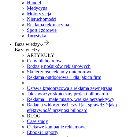
Handel
Medycyna
Motoryzacja
Nieruchomości
Reklama rekrutacyjna
Sport i zdrowie
Turystyka
Baza wiedzy
Baza wiedzy
ARTYKUŁY
Ceny billboardów
Rodzaje nośników reklamowych
Skuteczność reklamy outdoorowej
Reklama outdoorowa – dla jakich firm
Ustawa krajobrazowa a reklama zewnętrzna
Jak stworzyć skuteczny projekt billboardu
Reklama – małe miasto, wielkie perspektywy
Badania widoczności, czyli jak sprawdzić jaką
efektywność przynosi billboard
BLOG
Case study
Ciekawe kampanie reklamowe
Ebooki i raporty