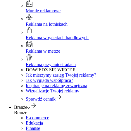
Murale reklamowe
Reklama na lotniskach
Reklama w galeriach handlowych
Reklama w metrze
Reklama przy autostradach
DOWIEDZ SIĘ WIĘCEJ!
Jak mierzymy zasięg Twojej reklamy?
Jak wygląda współpraca?
Inspiracje na reklamę zewnętrzną
Wizualizacje Twojej reklamy
Sprawdź cennik
Branże
Branże
E-commerce
Edukacja
Finanse