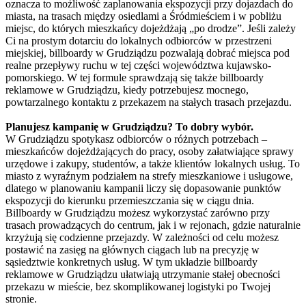
oznacza to możliwość zaplanowania ekspozycji przy dojazdach do
miasta, na trasach między osiedlami a Śródmieściem i w pobliżu
miejsc, do których mieszkańcy dojeżdżają „po drodze”. Jeśli zależy
Ci na prostym dotarciu do lokalnych odbiorców w przestrzeni
miejskiej, billboardy w Grudziądzu pozwalają dobrać miejsca pod
realne przepływy ruchu w tej części województwa kujawsko-
pomorskiego. W tej formule sprawdzają się także billboardy
reklamowe w Grudziądzu, kiedy potrzebujesz mocnego,
powtarzalnego kontaktu z przekazem na stałych trasach przejazdu.
Planujesz kampanię w Grudziądzu? To dobry wybór.
W Grudziądzu spotykasz odbiorców o różnych potrzebach –
mieszkańców dojeżdżających do pracy, osoby załatwiające sprawy
urzędowe i zakupy, studentów, a także klientów lokalnych usług. To
miasto z wyraźnym podziałem na strefy mieszkaniowe i usługowe,
dlatego w planowaniu kampanii liczy się dopasowanie punktów
ekspozycji do kierunku przemieszczania się w ciągu dnia.
Billboardy w Grudziądzu możesz wykorzystać zarówno przy
trasach prowadzących do centrum, jak i w rejonach, gdzie naturalnie
krzyżują się codzienne przejazdy. W zależności od celu możesz
postawić na zasięg na głównych ciągach lub na precyzję w
sąsiedztwie konkretnych usług. W tym układzie billboardy
reklamowe w Grudziądzu ułatwiają utrzymanie stałej obecności
przekazu w mieście, bez skomplikowanej logistyki po Twojej
stronie.