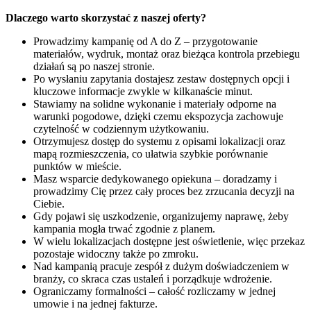
Dlaczego warto skorzystać z naszej oferty?
Prowadzimy kampanię od A do Z – przygotowanie
materiałów, wydruk, montaż oraz bieżąca kontrola przebiegu
działań są po naszej stronie.
Po wysłaniu zapytania dostajesz zestaw dostępnych opcji i
kluczowe informacje zwykle w kilkanaście minut.
Stawiamy na solidne wykonanie i materiały odporne na
warunki pogodowe, dzięki czemu ekspozycja zachowuje
czytelność w codziennym użytkowaniu.
Otrzymujesz dostęp do systemu z opisami lokalizacji oraz
mapą rozmieszczenia, co ułatwia szybkie porównanie
punktów w mieście.
Masz wsparcie dedykowanego opiekuna – doradzamy i
prowadzimy Cię przez cały proces bez zrzucania decyzji na
Ciebie.
Gdy pojawi się uszkodzenie, organizujemy naprawę, żeby
kampania mogła trwać zgodnie z planem.
W wielu lokalizacjach dostępne jest oświetlenie, więc przekaz
pozostaje widoczny także po zmroku.
Nad kampanią pracuje zespół z dużym doświadczeniem w
branży, co skraca czas ustaleń i porządkuje wdrożenie.
Ograniczamy formalności – całość rozliczamy w jednej
umowie i na jednej fakturze.