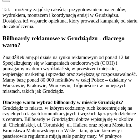
Tak – możemy zająć się całością: przygotowaniem materiałów,
wydrukiem, montażem i koordynacją emisji w Grudziądzu.
Dostajesz też wsparcie opiekuna, który prowadzi kampanię od startu
do zakończenia.
Billboardy reklamowe w Grudziądzu - dlaczego
warto?
ZnajdźReklamę.pl działa na rynku reklamowym od ponad 12 lat.
Specjalizujemy się w kampaniach outdoorowych (OOH) i
pomagamy markom wyróżniać się w przestrzeni miejskiej,
wspierając marketing i sprzedaż oraz zwiększając rozpoznawalność.
Mamy bazę ponad 80 000 nośników w całej Polsce – działamy w
Warszawie, Krakowie, Wrocławiu, Trójmieście i w mniejszych
miastach, takich jak Grudziądz.
Dlaczego warto wybrać billboardy w mieście Grudziądz?
Grudziądz to miasto, w którym codzienny ruch koncentruje się na
czytelnych ciągach komunikacyjnych i węzłach łączących dzielnice
z centrum. Billboardy w Grudziądzu dobrze wpisują się w okolice
ul. Chełmińskiej, ul. Toruńskiej, ul. Hallera oraz rejonu Mostu im.
Bronisława Malinowskiego na Wiśle – tam, gdzie kierowcy i
pasażerowie regularnie mijają stałe punkty trasy. W praktyce