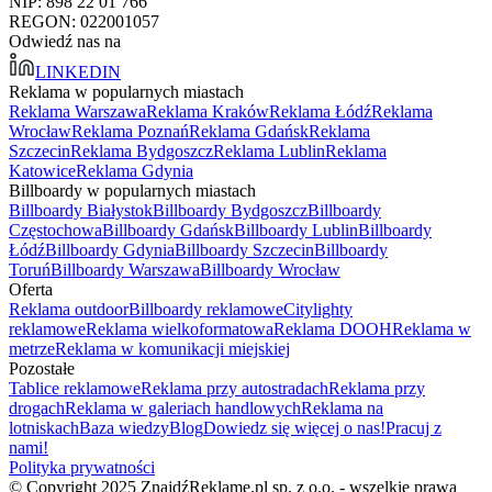
NIP: 898 22 01 766
REGON: 022001057
Odwiedź nas na
LINKEDIN
Reklama w popularnych miastach
Reklama Warszawa
Reklama Kraków
Reklama Łódź
Reklama
Wrocław
Reklama Poznań
Reklama Gdańsk
Reklama
Szczecin
Reklama Bydgoszcz
Reklama Lublin
Reklama
Katowice
Reklama Gdynia
Billboardy w popularnych miastach
Billboardy Białystok
Billboardy Bydgoszcz
Billboardy
Częstochowa
Billboardy Gdańsk
Billboardy Lublin
Billboardy
Łódź
Billboardy Gdynia
Billboardy Szczecin
Billboardy
Toruń
Billboardy Warszawa
Billboardy Wrocław
Oferta
Reklama outdoor
Billboardy reklamowe
Citylighty
reklamowe
Reklama wielkoformatowa
Reklama DOOH
Reklama w
metrze
Reklama w komunikacji miejskiej
Pozostałe
Tablice reklamowe
Reklama przy autostradach
Reklama przy
drogach
Reklama w galeriach handlowych
Reklama na
lotniskach
Baza wiedzy
Blog
Dowiedz się więcej o nas!
Pracuj z
nami!
Polityka prywatności
© Copyright 2025 ZnajdźReklamę.pl sp. z o.o. - wszelkie prawa