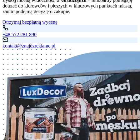
Zyskaj mocną widoczność w
Grudziądzu
– billboardy pomagają
dotrzeć do kierowców i pieszych w kluczowych punktach miasta,
zanim podejmą decyzję o zakupie.
Otrzymaj bezpłatną wycenę
+48 572 281 890
kontakt@znajdzreklame.pl