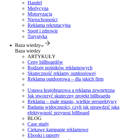
Handel
Medycyna
Motoryzacja
Nieruchomości
Reklama rekrutacyjna
Sport i zdrowie
Turystyka
Baza wiedzy
Baza wiedzy
ARTYKUŁY
Ceny billboardów
Rodzaje nośników reklamowych
Skuteczność reklamy outdoorowej
Reklama outdoorowa – dla jakich firm
Ustawa krajobrazowa a reklama zewnętrzna
Jak stworzyć skuteczny projekt billboardu
Reklama – małe miasto, wielkie perspektywy
Badania widoczności, czyli jak sprawdzić jaką
efektywność przynosi billboard
BLOG
Case study
Ciekawe kampanie reklamowe
Ebooki i raporty