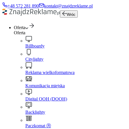
+48 572 281 890
kontakt@znajdzreklame.pl
Wróc
Oferta
Oferta
Billboardy
Citylighty
Reklama wielkoformatowa
Komunikacja miejska
Digital OOH (DOOH)
Backlighty
Paczkomat Ⓡ