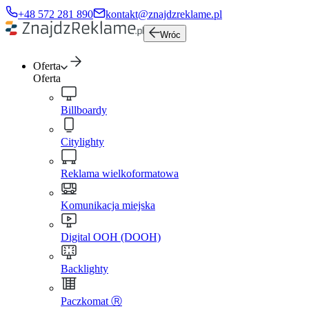
+48 572 281 890
kontakt@znajdzreklame.pl
Wróc
Oferta
Oferta
Billboardy
Citylighty
Reklama wielkoformatowa
Komunikacja miejska
Digital OOH (DOOH)
Backlighty
Paczkomat Ⓡ