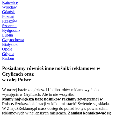
Katowice
Wrocław
Gdańsk
Poznań
Rzeszów
Szczecin
Bydgoszcz
Lublin
Częstochowa
Białystok
Opole
Gdynia
Radom
Posiadamy również inne nośniki reklamowe w
Gryficach oraz
w całej Polsce
W naszej bazie znajdziesz 11 billboardów reklamowych do
wynajęcia w Gryficach. Ale to nie wszystko!
Mamy największą bazę nośników reklamy zewnętrznej w
Polsce.
Szukasz lokalizacji w kilku miastach? Świetnie się składa.
W ZnajdźReklamę.pl masz dostęp do ponad 80 tys. powierzchni
reklamowych w najlepszych miejscach.
Zamiast kontaktować się