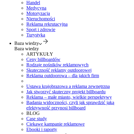
Handel
Medycyna
Motoryzacja
Nieruchomości
Reklama rekrutacyjna
Sport i zdrowie
Turystyka
Baza wiedzy
Baza wiedzy
ARTYKUŁY
Ceny billboardów
Rodzaje nośników reklamowych
Skuteczność reklamy outdoorowej
Reklama outdoorowa – dla jakich firm
Ustawa krajobrazowa a reklama zewnętrzna
Jak stworzyć skuteczny projekt billboardu
Reklama – małe miasto, wielkie perspektywy
Badania widoczności, czyli jak sprawdzić jaką
efektywność przynosi billboard
BLOG
Case study
Ciekawe kampanie reklamowe
Ebooki i raporty