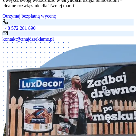
Zwiększ swoją widoczność w
Gryficach
dzięki billboardom –
idealne rozwiązanie dla Twojej marki!
Otrzymaj bezpłatną wycenę
+48 572 281 890
kontakt@znajdzreklame.pl