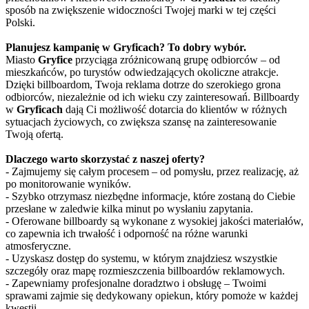
sposób na zwiększenie widoczności Twojej marki w tej części
Polski.
Planujesz kampanię w Gryficach? To dobry wybór.
Miasto
Gryfice
przyciąga zróżnicowaną grupę odbiorców – od
mieszkańców, po turystów odwiedzających okoliczne atrakcje.
Dzięki billboardom, Twoja reklama dotrze do szerokiego grona
odbiorców, niezależnie od ich wieku czy zainteresowań. Billboardy
w
Gryficach
dają Ci możliwość dotarcia do klientów w różnych
sytuacjach życiowych, co zwiększa szansę na zainteresowanie
Twoją ofertą.
Dlaczego warto skorzystać z naszej oferty?
- Zajmujemy się całym procesem – od pomysłu, przez realizację, aż
po monitorowanie wyników.
- Szybko otrzymasz niezbędne informacje, które zostaną do Ciebie
przesłane w zaledwie kilka minut po wysłaniu zapytania.
- Oferowane billboardy są wykonane z wysokiej jakości materiałów,
co zapewnia ich trwałość i odporność na różne warunki
atmosferyczne.
- Uzyskasz dostęp do systemu, w którym znajdziesz wszystkie
szczegóły oraz mapę rozmieszczenia billboardów reklamowych.
- Zapewniamy profesjonalne doradztwo i obsługę – Twoimi
sprawami zajmie się dedykowany opiekun, który pomoże w każdej
kwestii.