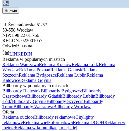
Rozwiń
ul. Świeradowska 51/57
50-558 Wrocław
NIP: 898 22 01 766
REGON: 022001057
Odwiedź nas na
LINKEDIN
Reklama w popularnych miastach
Reklama Warszawa
Reklama Kraków
Reklama Łódź
Reklama
Wrocław
Reklama Poznań
Reklama Gdańsk
Reklama
Szczecin
Reklama Bydgoszcz
Reklama Lublin
Reklama
Katowice
Reklama Gdynia
Billboardy w popularnych miastach
Billboardy Białystok
Billboardy Bydgoszcz
Billboardy
Częstochowa
Billboardy Gdańsk
Billboardy Lublin
Billboardy
Łódź
Billboardy Gdynia
Billboardy Szczecin
Billboardy
Toruń
Billboardy Warszawa
Billboardy Wrocław
Oferta
Reklama outdoor
Billboardy reklamowe
Citylighty
reklamowe
Reklama wielkoformatowa
Reklama DOOH
Reklama w
metrze
Reklama w komunikacji miejskiej