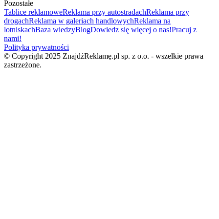
Pozostałe
Tablice reklamowe
Reklama przy autostradach
Reklama przy
drogach
Reklama w galeriach handlowych
Reklama na
lotniskach
Baza wiedzy
Blog
Dowiedz się więcej o nas!
Pracuj z
nami!
Polityka prywatności
© Copyright 2025 ZnajdźReklamę.pl sp. z o.o. - wszelkie prawa
zastrzeżone.