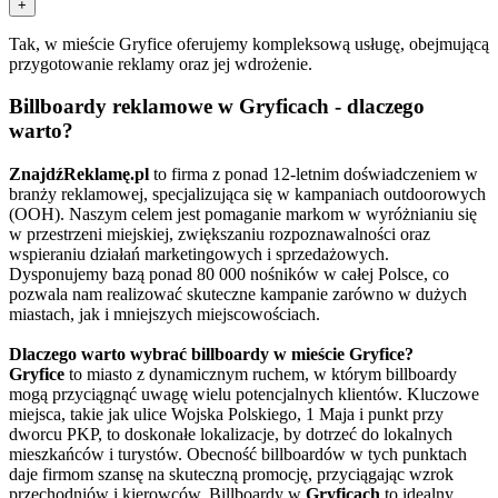
+
Tak, w mieście Gryfice oferujemy kompleksową usługę, obejmującą
przygotowanie reklamy oraz jej wdrożenie.
Billboardy reklamowe w Gryficach - dlaczego
warto?
ZnajdźReklamę.pl
to firma z ponad 12-letnim doświadczeniem w
branży reklamowej, specjalizująca się w kampaniach outdoorowych
(OOH). Naszym celem jest pomaganie markom w wyróżnianiu się
w przestrzeni miejskiej, zwiększaniu rozpoznawalności oraz
wspieraniu działań marketingowych i sprzedażowych.
Dysponujemy bazą ponad 80 000 nośników w całej Polsce, co
pozwala nam realizować skuteczne kampanie zarówno w dużych
miastach, jak i mniejszych miejscowościach.
Dlaczego warto wybrać billboardy w mieście Gryfice?
Gryfice
to miasto z dynamicznym ruchem, w którym billboardy
mogą przyciągnąć uwagę wielu potencjalnych klientów. Kluczowe
miejsca, takie jak ulice Wojska Polskiego, 1 Maja i punkt przy
dworcu PKP, to doskonałe lokalizacje, by dotrzeć do lokalnych
mieszkańców i turystów. Obecność billboardów w tych punktach
daje firmom szansę na skuteczną promocję, przyciągając wzrok
przechodniów i kierowców. Billboardy w
Gryficach
to idealny