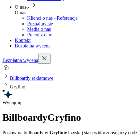
O nas
O nas
Klienci o nas - Referencje
Poznajmy się
Media o nas
Pracuj z nami
Kontakt
Bezpłatna wycena
Bezpłatna wycena
Billboardy reklamowe
Gryfino
Wynajmij
Billboardy
Gryfino
Postaw na billboardy w
Gryfinie
i zyskaj stałą widoczność przy cod