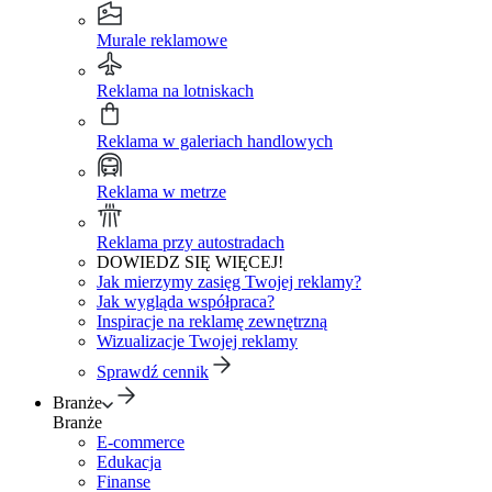
Murale reklamowe
Reklama na lotniskach
Reklama w galeriach handlowych
Reklama w metrze
Reklama przy autostradach
DOWIEDZ SIĘ WIĘCEJ!
Jak mierzymy zasięg Twojej reklamy?
Jak wygląda współpraca?
Inspiracje na reklamę zewnętrzną
Wizualizacje Twojej reklamy
Sprawdź cennik
Branże
Branże
E-commerce
Edukacja
Finanse