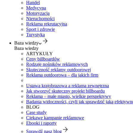
Handel
Medycyna
Motoryzacja
Nieruchomości
Reklama rekrutacyjna
Sport i zdrowie
Turystyka
Baza wiedzy
Baza wiedzy
ARTYKUŁY
Ceny billboardów
Rodzaje nośników reklamowych
Skuteczność reklamy outdoorowej
Reklama outdoorowa – dla jakich firm
Ustawa krajobrazowa a reklama zewnętrzna
Jak stworzyć skuteczny projekt billboardu
Reklama – małe miasto, wielkie perspektywy
Badania widoczności, czyli jak sprawdzić jaką efektywno
BLOG
Case study
Ciekawe kampanie reklamowe
Ebooki i raporty
Sprawdź nasz blog