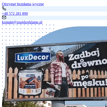
Otrzymaj bezpłatną wycenę
+48 572 281 890
kontakt@znajdzreklame.pl