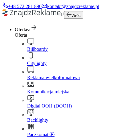
+48 572 281 890
kontakt@znajdzreklame.pl
Wróc
Oferta
Oferta
Billboardy
Citylighty
Reklama wielkoformatowa
Komunikacja miejska
Digital OOH (DOOH)
Backlighty
Paczkomat Ⓡ