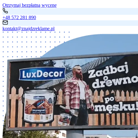
Otrzymaj bezpłatną wycenę
+48 572 281 890
kontakt@znajdzreklame.pl