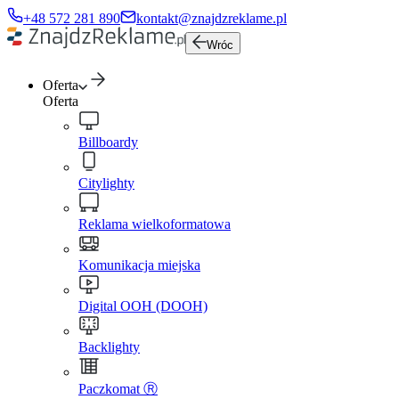
+48 572 281 890
kontakt@znajdzreklame.pl
Wróc
Oferta
Oferta
Billboardy
Citylighty
Reklama wielkoformatowa
Komunikacja miejska
Digital OOH (DOOH)
Backlighty
Paczkomat Ⓡ