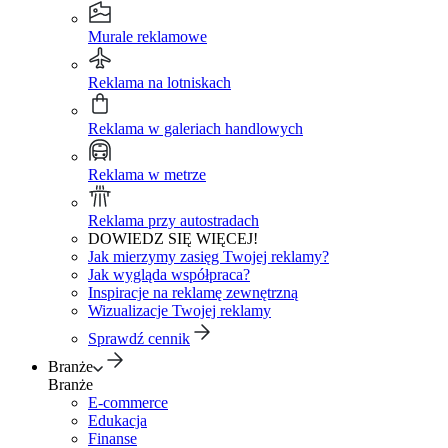
Murale reklamowe
Reklama na lotniskach
Reklama w galeriach handlowych
Reklama w metrze
Reklama przy autostradach
DOWIEDZ SIĘ WIĘCEJ!
Jak mierzymy zasięg Twojej reklamy?
Jak wygląda współpraca?
Inspiracje na reklamę zewnętrzną
Wizualizacje Twojej reklamy
Sprawdź cennik
Branże
Branże
E-commerce
Edukacja
Finanse