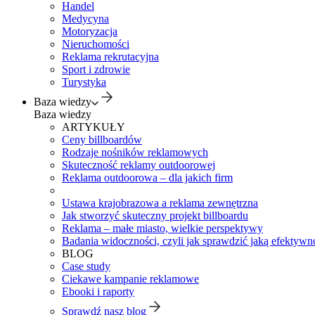
Handel
Medycyna
Motoryzacja
Nieruchomości
Reklama rekrutacyjna
Sport i zdrowie
Turystyka
Baza wiedzy
Baza wiedzy
ARTYKUŁY
Ceny billboardów
Rodzaje nośników reklamowych
Skuteczność reklamy outdoorowej
Reklama outdoorowa – dla jakich firm
Ustawa krajobrazowa a reklama zewnętrzna
Jak stworzyć skuteczny projekt billboardu
Reklama – małe miasto, wielkie perspektywy
Badania widoczności, czyli jak sprawdzić jaką efektywno
BLOG
Case study
Ciekawe kampanie reklamowe
Ebooki i raporty
Sprawdź nasz blog