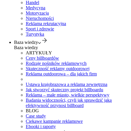
Handel
Medycyna
Motoryzacja
Nieruchomości
Reklama rekrutacyjna
Sport i zdrowie
Turystyka
Baza wiedzy
Baza wiedzy
ARTYKUŁY
Ceny billboardów
Rodzaje nośników reklamowych
Skuteczność reklamy outdoorowej
Reklama outdoorowa – dla jakich firm
Ustawa krajobrazowa a reklama zewnętrzna
Jak stworzyć skuteczny projekt billboardu
Reklama – małe miasto, wielkie perspektywy
Badania widoczności, czyli jak sprawdzić jaką
efektywność przynosi billboard
BLOG
Case study
Ciekawe kampanie reklamowe
Ebooki i raporty