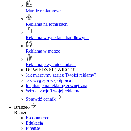
Murale reklamowe
Reklama na lotniskach
Reklama w galeriach handlowych
Reklama w metrze
Reklama przy autostradach
DOWIEDZ SIĘ WIĘCEJ!
Jak mierzymy zasięg Twojej reklamy?
Jak wygląda współpraca?
Inspiracje na reklamę zewnętrzną
Wizualizacje Twojej reklamy
Sprawdź cennik
Branże
Branże
E-commerce
Edukacja
Finanse