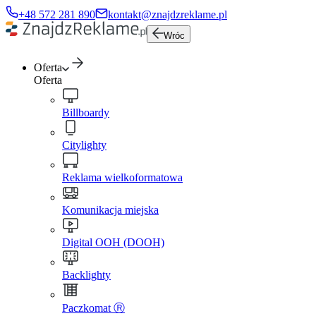
+48 572 281 890
kontakt@znajdzreklame.pl
Wróc
Oferta
Oferta
Billboardy
Citylighty
Reklama wielkoformatowa
Komunikacja miejska
Digital OOH (DOOH)
Backlighty
Paczkomat Ⓡ