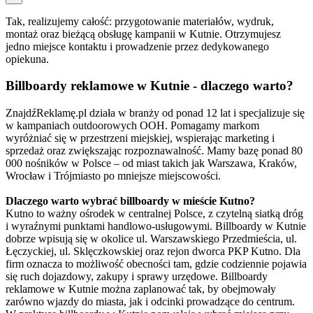
Tak, realizujemy całość: przygotowanie materiałów, wydruk,
montaż oraz bieżącą obsługę kampanii w Kutnie. Otrzymujesz
jedno miejsce kontaktu i prowadzenie przez dedykowanego
opiekuna.
Billboardy reklamowe w Kutnie - dlaczego warto?
ZnajdźReklamę.pl działa w branży od ponad 12 lat i specjalizuje się
w kampaniach outdoorowych OOH. Pomagamy markom
wyróżniać się w przestrzeni miejskiej, wspierając marketing i
sprzedaż oraz zwiększając rozpoznawalność. Mamy bazę ponad 80
000 nośników w Polsce – od miast takich jak Warszawa, Kraków,
Wrocław i Trójmiasto po mniejsze miejscowości.
Dlaczego warto wybrać billboardy w mieście Kutno?
Kutno to ważny ośrodek w centralnej Polsce, z czytelną siatką dróg
i wyraźnymi punktami handlowo-usługowymi. Billboardy w Kutnie
dobrze wpisują się w okolice ul. Warszawskiego Przedmieścia, ul.
Łęczyckiej, ul. Sklęczkowskiej oraz rejon dworca PKP Kutno. Dla
firm oznacza to możliwość obecności tam, gdzie codziennie pojawia
się ruch dojazdowy, zakupy i sprawy urzędowe. Billboardy
reklamowe w Kutnie można zaplanować tak, by obejmowały
zarówno wjazdy do miasta, jak i odcinki prowadzące do centrum.