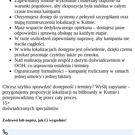
Zapewniamy solidne wykonanie i materiały odporne na
warunki pogodowe, aby ekspozycja była stabilna w całym
czasie trwania kampanii.
Otrzymujesz dostęp do systemu z pełnymi szczegółami oraz
mapą rozmieszczenia lokalizacji w Kutnie.
Masz wsparcie dedykowanego opiekuna – dostajesz jasne
odpowiedzi i sprawną obsługę na każdym etapie.
W razie uszkodzeń zapewniamy naprawę, aby kampania nie
traciła ciągłości.
W wielu lokalizacjach dostępne jest oświetlenie, dzięki czemu
przekaz pozostaje czytelny także po zmroku.
Nad realizacją pracuje zespół z dużym doświadczeniem w
OOH, co usprawnia ustalenia i terminy.
Ograniczamy formalności – kampanię rozliczamy w ramach
jednej umowy i jednej faktury.
Chcesz szybko sprawdzić dostępność i terminy? Wyślij zapytanie –
przygotujemy propozycję lokalizacji na billboardy w Kutnie i
przeprowadzimy Cię przez cały proces.
15+
doświadczonych specjalistów
Zadzwoń lub napisz, jak Ci wygodnie!