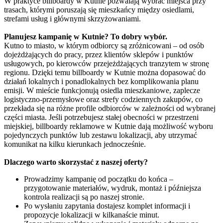
W praktyce billboardy w Kutnie pozwalają wybrać miejsca przy
trasach, którymi poruszają się mieszkańcy między osiedlami,
strefami usług i głównymi skrzyżowaniami.
Planujesz kampanię w Kutnie? To dobry wybór.
Kutno to miasto, w którym odbiorcy są zróżnicowani – od osób
dojeżdżających do pracy, przez klientów sklepów i punktów
usługowych, po kierowców przejeżdżających tranzytem w stronę
regionu. Dzięki temu billboardy w Kutnie można dopasować do
działań lokalnych i ponadlokalnych bez komplikowania planu
emisji. W mieście funkcjonują osiedla mieszkaniowe, zaplecze
logistyczno-przemysłowe oraz strefy codziennych zakupów, co
przekłada się na różne profile odbiorców w zależności od wybranej
części miasta. Jeśli potrzebujesz stałej obecności w przestrzeni
miejskiej, billboardy reklamowe w Kutnie dają możliwość wyboru
pojedynczych punktów lub zestawu lokalizacji, aby utrzymać
komunikat na kilku kierunkach jednocześnie.
Dlaczego warto skorzystać z naszej oferty?
Prowadzimy kampanię od początku do końca –
przygotowanie materiałów, wydruk, montaż i późniejsza
kontrola realizacji są po naszej stronie.
Po wysłaniu zapytania dostajesz komplet informacji i
propozycje lokalizacji w kilkanaście minut.