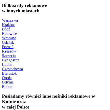
Billboardy reklamowe
w innych miastach
Warszawa
Kraków
Łódź
Katowice
Wrocław
Gdańsk
Poznań
Rzeszów
Szczecin
Bydgoszcz
Lublin
Częstochowa
Białystok
Opole
Gdynia
Radom
Posiadamy również inne nośniki reklamowe w
Kutnie oraz
w całej Polsce