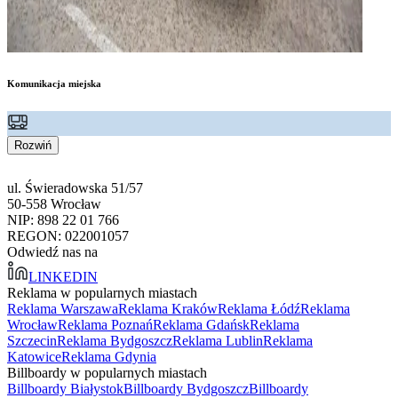
Komunikacja miejska
Rozwiń
ul. Świeradowska 51/57
50-558 Wrocław
NIP: 898 22 01 766
REGON: 022001057
Odwiedź nas na
LINKEDIN
Reklama w popularnych miastach
Reklama Warszawa
Reklama Kraków
Reklama Łódź
Reklama
Wrocław
Reklama Poznań
Reklama Gdańsk
Reklama
Szczecin
Reklama Bydgoszcz
Reklama Lublin
Reklama
Katowice
Reklama Gdynia
Billboardy w popularnych miastach
Billboardy Białystok
Billboardy Bydgoszcz
Billboardy