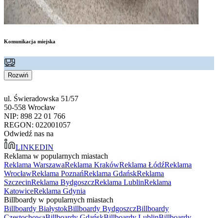
Komunikacja miejska
Rozwiń
ul. Świeradowska 51/57
50-558 Wrocław
NIP: 898 22 01 766
REGON: 022001057
Odwiedź nas na
LINKEDIN
Reklama w popularnych miastach
Reklama Warszawa
Reklama Kraków
Reklama Łódź
Reklama
Wrocław
Reklama Poznań
Reklama Gdańsk
Reklama
Szczecin
Reklama Bydgoszcz
Reklama Lublin
Reklama
Katowice
Reklama Gdynia
Billboardy w popularnych miastach
Billboardy Białystok
Billboardy Bydgoszcz
Billboardy
Częstochowa
Billboardy Gdańsk
Billboardy Lublin
Billboardy