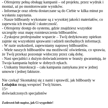
- Oferujemy pełną obsługę kampanii – od projektu, przez wydruk i
montaż, aż po monitorowanie wyników.
- Informacje oraz oferta dostarczane są do Ciebie w kilka minut po
wysłaniu zapytania.
- Nasze billboardy wykonane są z wysokiej jakości materiałów, co
zapewnia ich trwałość i skuteczność.
- Oferujemy dostęp do systemu, gdzie znajdziesz wszystkie
szczegóły oraz mapę rozmieszczenia billboardów.
- Zyskujesz profesjonalne wsparcie – Twój dedykowany opiekun
zajmie się wszystkimi sprawami i udzieli niezbędnych informacji.
- W razie uszkodzeń, zapewniamy naprawę billboardów.
- Wiele naszych billboardów ma możliwość oświetlenia, co sprawia,
że Twój przekaz pozostaje widoczny przez całą dobę.
- Nasi specjaliści z dużym doświadczeniem w branży gwarantują, że
Twoja kampania będzie w dobrych rękach.
- Unikamy biurokracji – cała kampania zamykana jest w jednej
umowie i jednej fakturze.
Nie czekaj! Skontaktuj się z nami i sprawdź, jak billboardy w
Leżajsku
mogą wesprzeć Twój biznes.
15+
doświadczonych specjalistów
Zadzwoń lub napisz, jak Ci wygodnie!