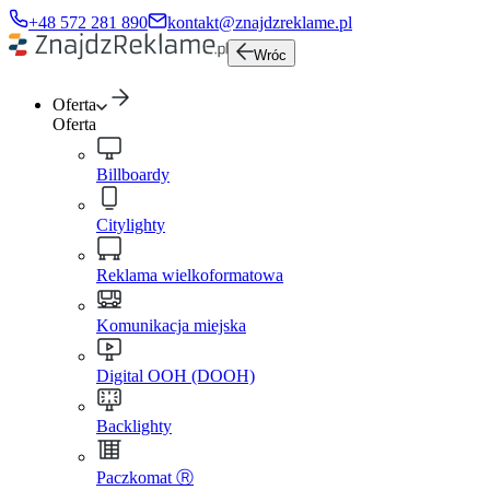
+48 572 281 890
kontakt@znajdzreklame.pl
Wróc
Oferta
Oferta
Billboardy
Citylighty
Reklama wielkoformatowa
Komunikacja miejska
Digital OOH (DOOH)
Backlighty
Paczkomat Ⓡ