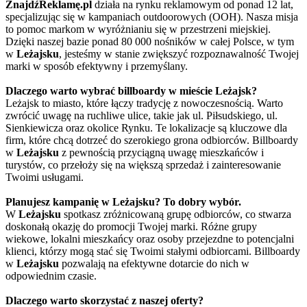
ZnajdźReklamę.pl
działa na rynku reklamowym od ponad 12 lat,
specjalizując się w kampaniach outdoorowych (OOH). Nasza misja
to pomoc markom w wyróżnianiu się w przestrzeni miejskiej.
Dzięki naszej bazie ponad 80 000 nośników w całej Polsce, w tym
w
Leżajsku
, jesteśmy w stanie zwiększyć rozpoznawalność Twojej
marki w sposób efektywny i przemyślany.
Dlaczego warto wybrać billboardy w mieście Leżajsk?
Leżajsk to miasto, które łączy tradycję z nowoczesnością. Warto
zwrócić uwagę na ruchliwe ulice, takie jak ul. Piłsudskiego, ul.
Sienkiewicza oraz okolice Rynku. Te lokalizacje są kluczowe dla
firm, które chcą dotrzeć do szerokiego grona odbiorców. Billboardy
w
Leżajsku
z pewnością przyciągną uwagę mieszkańców i
turystów, co przełoży się na większą sprzedaż i zainteresowanie
Twoimi usługami.
Planujesz kampanię w Leżajsku? To dobry wybór.
W
Leżajsku
spotkasz zróżnicowaną grupę odbiorców, co stwarza
doskonałą okazję do promocji Twojej marki. Różne grupy
wiekowe, lokalni mieszkańcy oraz osoby przejezdne to potencjalni
klienci, którzy mogą stać się Twoimi stałymi odbiorcami. Billboardy
w
Leżajsku
pozwalają na efektywne dotarcie do nich w
odpowiednim czasie.
Dlaczego warto skorzystać z naszej oferty?