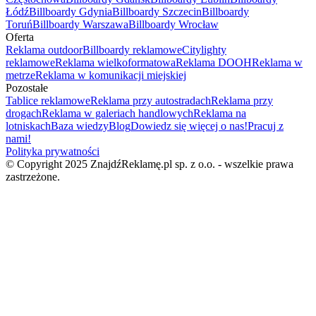
Łódź
Billboardy Gdynia
Billboardy Szczecin
Billboardy
Toruń
Billboardy Warszawa
Billboardy Wrocław
Oferta
Reklama outdoor
Billboardy reklamowe
Citylighty
reklamowe
Reklama wielkoformatowa
Reklama DOOH
Reklama w
metrze
Reklama w komunikacji miejskiej
Pozostałe
Tablice reklamowe
Reklama przy autostradach
Reklama przy
drogach
Reklama w galeriach handlowych
Reklama na
lotniskach
Baza wiedzy
Blog
Dowiedz się więcej o nas!
Pracuj z
nami!
Polityka prywatności
© Copyright 2025 ZnajdźReklamę.pl sp. z o.o. - wszelkie prawa
zastrzeżone.