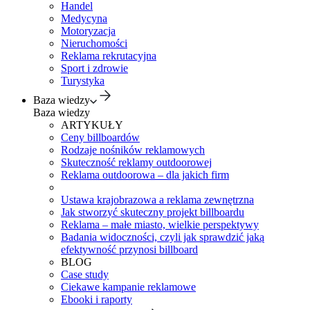
Handel
Medycyna
Motoryzacja
Nieruchomości
Reklama rekrutacyjna
Sport i zdrowie
Turystyka
Baza wiedzy
Baza wiedzy
ARTYKUŁY
Ceny billboardów
Rodzaje nośników reklamowych
Skuteczność reklamy outdoorowej
Reklama outdoorowa – dla jakich firm
Ustawa krajobrazowa a reklama zewnętrzna
Jak stworzyć skuteczny projekt billboardu
Reklama – małe miasto, wielkie perspektywy
Badania widoczności, czyli jak sprawdzić jaką
efektywność przynosi billboard
BLOG
Case study
Ciekawe kampanie reklamowe
Ebooki i raporty