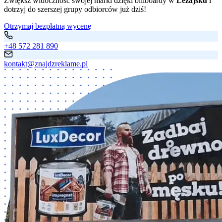
Zwiększ widoczność swojej marki dzięki billboardy w
Leżajsku
i
dotrzyj do szerszej grupy odbiorców już dziś!
Otrzymaj bezpłatną wycenę
+48 572 281 890
kontakt@znajdzreklame.pl