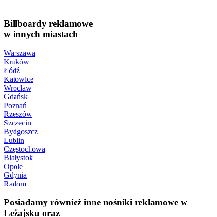
Billboardy reklamowe
w innych miastach
Warszawa
Kraków
Łódź
Katowice
Wrocław
Gdańsk
Poznań
Rzeszów
Szczecin
Bydgoszcz
Lublin
Częstochowa
Białystok
Opole
Gdynia
Radom
Posiadamy również inne nośniki reklamowe w
Leżajsku oraz