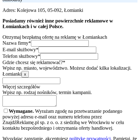
Adres:
Kolejowa 105, 05-092, Łomianki
Posiadamy również inne powierzchnie reklamowe w
Łomiankach i w całej Polsce.
Otrzymaj bezpłatną ofertę na reklamę w Łomiankach
Nazwa firmy*
E-mail służbowy*
Telefon służbowy*
Gdzie chcesz się reklamować?*
Wpisz np. miasto, województwo. Możesz dodać kilka lokalizacji.
Łomianki
x
Więcej szczegółów
Wpisz np. rodzaj nośników, termin kampanii.
Wymagane.
Wyrażam zgodę na przetwarzanie podanego
powyżej adresu e-mail oraz numeru telefonu przez
ZnajdźReklamę.pl sp. z o. o. z siedzibą we Wrocławiu w celu
kontaktu bezpośredniego i otrzymania oferty handlowej.
Wysyłając zapytanie, akceptujesz
politykę prywatności
. Pamiętaj, że