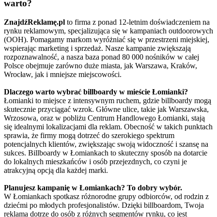
warto?
ZnajdźReklamę.pl
to firma z ponad 12-letnim doświadczeniem na
rynku reklamowym, specjalizująca się w kampaniach outdoorowych
(OOH). Pomagamy markom wyróżniać się w przestrzeni miejskiej,
wspierając marketing i sprzedaż. Nasze kampanie zwiększają
rozpoznawalność, a nasza baza ponad 80 000 nośników w całej
Polsce obejmuje zarówno duże miasta, jak Warszawa, Kraków,
Wrocław, jak i mniejsze miejscowości.
Dlaczego warto wybrać billboardy w mieście Łomianki?
Łomianki to miejsce z intensywnym ruchem, gdzie billboardy mogą
skutecznie przyciągać wzrok. Główne ulice, takie jak Warszawska,
Wrzosowa, oraz w pobliżu Centrum Handlowego Łomianki, stają
się idealnymi lokalizacjami dla reklam. Obecność w takich punktach
sprawia, że firmy mogą dotrzeć do szerokiego spektrum
potencjalnych klientów, zwiększając swoją widoczność i szansę na
sukces. Billboardy w Łomiankach to skuteczny sposób na dotarcie
do lokalnych mieszkańców i osób przejezdnych, co czyni je
atrakcyjną opcją dla każdej marki.
Planujesz kampanię w Łomiankach? To dobry wybór.
W Łomiankach spotkasz różnorodne grupy odbiorców, od rodzin z
dziećmi po młodych profesjonalistów. Dzięki billboardom, Twoja
reklama dotrze do osób z różnych segmentów rynku, co jest