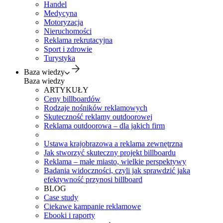
Handel
Medycyna
Motoryzacja
Nieruchomości
Reklama rekrutacyjna
Sport i zdrowie
Turystyka
Baza wiedzy
Baza wiedzy
ARTYKUŁY
Ceny billboardów
Rodzaje nośników reklamowych
Skuteczność reklamy outdoorowej
Reklama outdoorowa – dla jakich firm
Ustawa krajobrazowa a reklama zewnętrzna
Jak stworzyć skuteczny projekt billboardu
Reklama – małe miasto, wielkie perspektywy
Badania widoczności, czyli jak sprawdzić jaką
efektywność przynosi billboard
BLOG
Case study
Ciekawe kampanie reklamowe
Ebooki i raporty