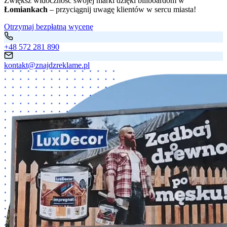
Zwiększ widoczność swojej marki dzięki billboardom w
Łomiankach
– przyciągnij uwagę klientów w sercu miasta!
Otrzymaj bezpłatną wycenę
+48 572 281 890
kontakt@znajdzreklame.pl