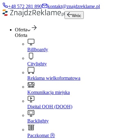
+48 572 281 890
kontakt@znajdzreklame.pl
Wróc
Oferta
Oferta
Billboardy
Citylighty
Reklama wielkoformatowa
Komunikacja miejska
Digital OOH (DOOH)
Backlighty
Paczkomat Ⓡ