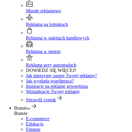
Murale reklamowe
Reklama na lotniskach
Reklama w galeriach handlowych
Reklama w metrze
Reklama przy autostradach
DOWIEDZ SIĘ WIĘCEJ!
Jak mierzymy zasięg Twojej reklamy?
Jak wygląda współpraca?
Inspiracje na reklamę zewnętrzną
Wizualizacje Twojej reklamy
Sprawdź cennik
Branże
Branże
E-commerce
Edukacja
Finanse