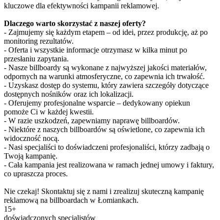
kluczowe dla efektywności kampanii reklamowej.
Dlaczego warto skorzystać z naszej oferty?
- Zajmujemy się każdym etapem – od idei, przez produkcję, aż po
monitoring rezultatów.
- Oferta i wszystkie informacje otrzymasz w kilka minut po
przesłaniu zapytania.
- Nasze billboardy są wykonane z najwyższej jakości materiałów,
odpornych na warunki atmosferyczne, co zapewnia ich trwałość.
- Uzyskasz dostęp do systemu, który zawiera szczegóły dotyczące
dostępnych nośników oraz ich lokalizacji.
- Oferujemy profesjonalne wsparcie – dedykowany opiekun
pomoże Ci w każdej kwestii.
- W razie uszkodzeń, zapewniamy naprawę billboardów.
- Niektóre z naszych billboardów są oświetlone, co zapewnia ich
widoczność nocą.
- Nasi specjaliści to doświadczeni profesjonaliści, którzy zadbają o
Twoją kampanię.
- Cała kampania jest realizowana w ramach jednej umowy i faktury,
co upraszcza proces.
Nie czekaj! Skontaktuj się z nami i zrealizuj skuteczną kampanię
reklamową na billboardach w Łomiankach.
15+
doświadczonych specjalistów