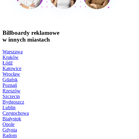
Billboardy reklamowe
w innych miastach
Warszawa
Kraków
Łódź
Katowice
Wrocław
Gdańsk
Poznań
Rzeszów
Szczecin
Bydgoszcz
Lublin
Częstochowa
Białystok
Opole
Gdynia
Radom