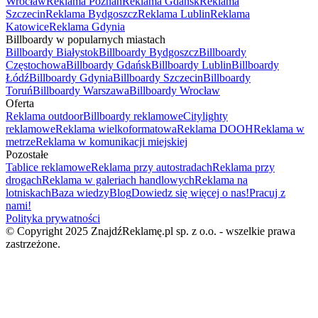
Wrocław
Reklama Poznań
Reklama Gdańsk
Reklama
Szczecin
Reklama Bydgoszcz
Reklama Lublin
Reklama
Katowice
Reklama Gdynia
Billboardy w popularnych miastach
Billboardy Białystok
Billboardy Bydgoszcz
Billboardy
Częstochowa
Billboardy Gdańsk
Billboardy Lublin
Billboardy
Łódź
Billboardy Gdynia
Billboardy Szczecin
Billboardy
Toruń
Billboardy Warszawa
Billboardy Wrocław
Oferta
Reklama outdoor
Billboardy reklamowe
Citylighty
reklamowe
Reklama wielkoformatowa
Reklama DOOH
Reklama w
metrze
Reklama w komunikacji miejskiej
Pozostałe
Tablice reklamowe
Reklama przy autostradach
Reklama przy
drogach
Reklama w galeriach handlowych
Reklama na
lotniskach
Baza wiedzy
Blog
Dowiedz się więcej o nas!
Pracuj z
nami!
Polityka prywatności
© Copyright 2025 ZnajdźReklamę.pl sp. z o.o. - wszelkie prawa
zastrzeżone.