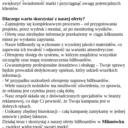
zwiększyć świadomość marki i przyciągnąć uwagę potencjalnych
klientów.
Dlaczego warto skorzystać z naszej oferty?
- Zajmujemy się kompleksowym procesem – od przygotowania
projektu, przez wydruk i montaż, aż po monitoring wyników.
- Ofertę oraz niezbędne informacje przekażemy w ciągu kilkunastu
minut po wysłaniu zapytania.
- Nasze billboardy są wykonane z wysokiej jakości materiałów, co
zapewnia ich trwałość i odporność na warunki atmosferyczne.
- Oferujemy dostęp do systemu, w którym znajdziesz wszystkie
szczegóły oraz mapę rozmieszczenia billboardów.
- Gwarantujemy profesjonalne doradztwo i obsługę – Twoje sprawy
będzie prowadził dedykowany opiekun, który udzieli wszelkich
informacji.
- W przypadku uszkodzeń oferujemy naprawę billboardów.
- Wiele naszych nośników ma możliwość oświetlenia, co sprawia,
że reklama jest czytelna przez całą dobę.
- Nasz zespół składa się z doświadczonych specjalistów w branży
reklamowej, co daje Ci pewność, że Twoja kampania jest w
dobrych rękach.
- Unikamy zbędnej biurokracji – całą kampanię zamykamy w jednej
umowie i jednej fakturze.
Działaj teraz i skorzystaj z naszej oferty billboardów w
Milanówku
– zwiększ widoczność swojej marki!