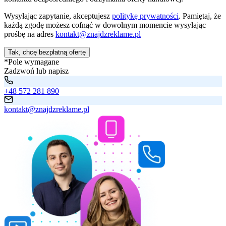
Wysyłając zapytanie, akceptujesz
politykę prywatności
. Pamiętaj, że
każdą zgodę możesz cofnąć w dowolnym momencie wysyłając
prośbę na adres
kontakt@znajdzreklame.pl
Tak, chcę bezpłatną ofertę
*Pole wymagane
Zadzwoń lub napisz
+48 572 281 890
kontakt@znajdzreklame.pl