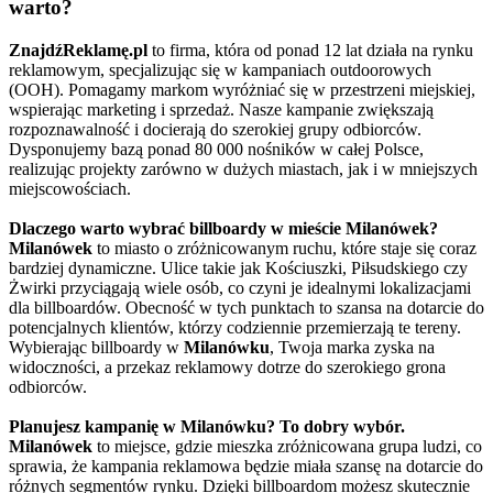
warto?
ZnajdźReklamę.pl
to firma, która od ponad 12 lat działa na rynku
reklamowym, specjalizując się w kampaniach outdoorowych
(OOH). Pomagamy markom wyróżniać się w przestrzeni miejskiej,
wspierając marketing i sprzedaż. Nasze kampanie zwiększają
rozpoznawalność i docierają do szerokiej grupy odbiorców.
Dysponujemy bazą ponad 80 000 nośników w całej Polsce,
realizując projekty zarówno w dużych miastach, jak i w mniejszych
miejscowościach.
Dlaczego warto wybrać billboardy w mieście Milanówek?
Milanówek
to miasto o zróżnicowanym ruchu, które staje się coraz
bardziej dynamiczne. Ulice takie jak Kościuszki, Piłsudskiego czy
Żwirki przyciągają wiele osób, co czyni je idealnymi lokalizacjami
dla billboardów. Obecność w tych punktach to szansa na dotarcie do
potencjalnych klientów, którzy codziennie przemierzają te tereny.
Wybierając billboardy w
Milanówku
, Twoja marka zyska na
widoczności, a przekaz reklamowy dotrze do szerokiego grona
odbiorców.
Planujesz kampanię w Milanówku? To dobry wybór.
Milanówek
to miejsce, gdzie mieszka zróżnicowana grupa ludzi, co
sprawia, że kampania reklamowa będzie miała szansę na dotarcie do
różnych segmentów rynku. Dzięki billboardom możesz skutecznie