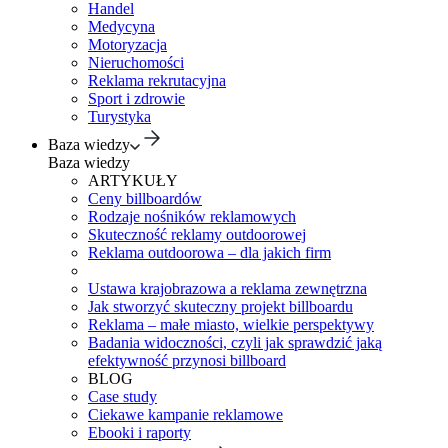
Handel
Medycyna
Motoryzacja
Nieruchomości
Reklama rekrutacyjna
Sport i zdrowie
Turystyka
Baza wiedzy
Baza wiedzy
ARTYKUŁY
Ceny billboardów
Rodzaje nośników reklamowych
Skuteczność reklamy outdoorowej
Reklama outdoorowa – dla jakich firm
Ustawa krajobrazowa a reklama zewnętrzna
Jak stworzyć skuteczny projekt billboardu
Reklama – małe miasto, wielkie perspektywy
Badania widoczności, czyli jak sprawdzić jaką
efektywność przynosi billboard
BLOG
Case study
Ciekawe kampanie reklamowe
Ebooki i raporty