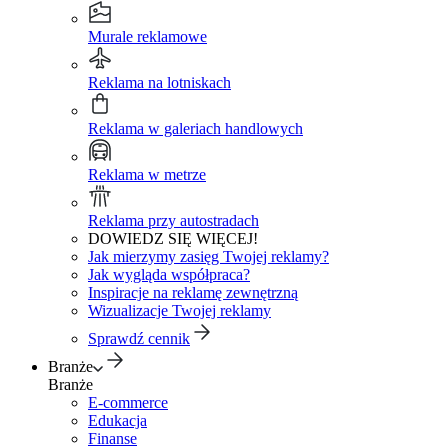
Murale reklamowe
Reklama na lotniskach
Reklama w galeriach handlowych
Reklama w metrze
Reklama przy autostradach
DOWIEDZ SIĘ WIĘCEJ!
Jak mierzymy zasięg Twojej reklamy?
Jak wygląda współpraca?
Inspiracje na reklamę zewnętrzną
Wizualizacje Twojej reklamy
Sprawdź cennik
Branże
Branże
E-commerce
Edukacja
Finanse