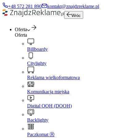
+48 572 281 890
kontakt@znajdzreklame.pl
Wróc
Oferta
Oferta
Billboardy
Citylighty
Reklama wielkoformatowa
Komunikacja miejska
Digital OOH (DOOH)
Backlighty
Paczkomat Ⓡ