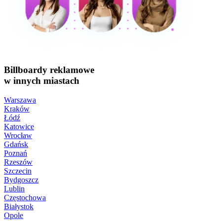
Billboardy reklamowe
w innych miastach
Warszawa
Kraków
Łódź
Katowice
Wrocław
Gdańsk
Poznań
Rzeszów
Szczecin
Bydgoszcz
Lublin
Częstochowa
Białystok
Opole