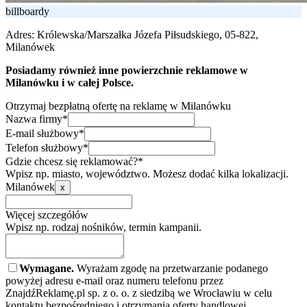
billboardy
Adres:
Królewska/Marszałka Józefa Piłsudskiego, 05-822,
Milanówek
Posiadamy również inne powierzchnie reklamowe w
Milanówku i w całej Polsce.
Otrzymaj bezpłatną ofertę na reklamę w Milanówku
Nazwa firmy*
E-mail służbowy*
Telefon służbowy*
Gdzie chcesz się reklamować?*
Wpisz np. miasto, województwo. Możesz dodać kilka lokalizacji.
Milanówek
x
Więcej szczegółów
Wpisz np. rodzaj nośników, termin kampanii.
Wymagane.
Wyrażam zgodę na przetwarzanie podanego
powyżej adresu e-mail oraz numeru telefonu przez
ZnajdźReklamę.pl sp. z o. o. z siedzibą we Wrocławiu w celu
kontaktu bezpośredniego i otrzymania oferty handlowej.