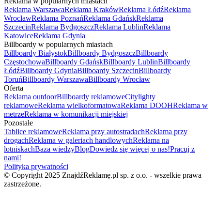
Reklama w popularnych miastach
Reklama Warszawa
Reklama Kraków
Reklama Łódź
Reklama
Wrocław
Reklama Poznań
Reklama Gdańsk
Reklama
Szczecin
Reklama Bydgoszcz
Reklama Lublin
Reklama
Katowice
Reklama Gdynia
Billboardy w popularnych miastach
Billboardy Białystok
Billboardy Bydgoszcz
Billboardy
Częstochowa
Billboardy Gdańsk
Billboardy Lublin
Billboardy
Łódź
Billboardy Gdynia
Billboardy Szczecin
Billboardy
Toruń
Billboardy Warszawa
Billboardy Wrocław
Oferta
Reklama outdoor
Billboardy reklamowe
Citylighty
reklamowe
Reklama wielkoformatowa
Reklama DOOH
Reklama w
metrze
Reklama w komunikacji miejskiej
Pozostałe
Tablice reklamowe
Reklama przy autostradach
Reklama przy
drogach
Reklama w galeriach handlowych
Reklama na
lotniskach
Baza wiedzy
Blog
Dowiedz się więcej o nas!
Pracuj z
nami!
Polityka prywatności
© Copyright 2025 ZnajdźReklamę.pl sp. z o.o. - wszelkie prawa
zastrzeżone.