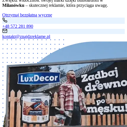
Zwiększ widoczność swojej marki dzięki billboardom w
Milanówku
– skutecznej reklamie, która przyciąga uwagę.
Otrzymaj bezpłatną wycenę
+48 572 281 890
kontakt@znajdzreklame.pl