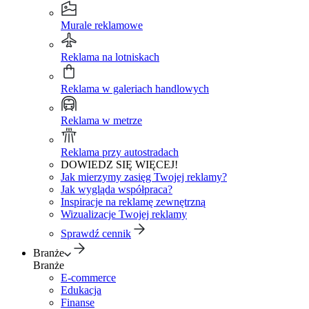
Murale reklamowe
Reklama na lotniskach
Reklama w galeriach handlowych
Reklama w metrze
Reklama przy autostradach
DOWIEDZ SIĘ WIĘCEJ!
Jak mierzymy zasięg Twojej reklamy?
Jak wygląda współpraca?
Inspiracje na reklamę zewnętrzną
Wizualizacje Twojej reklamy
Sprawdź cennik
Branże
Branże
E-commerce
Edukacja
Finanse