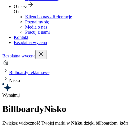
O nas
O nas
Klienci o nas - Referencje
Poznajmy się
Media o nas
Pracuj z nami
Kontakt
Bezpłatna wycena
Bezpłatna wycena
Billboardy reklamowe
Nisko
Wynajmij
Billboardy
Nisko
Zwiększ widoczność Twojej marki w
Nisku
dzięki billboardom, któ