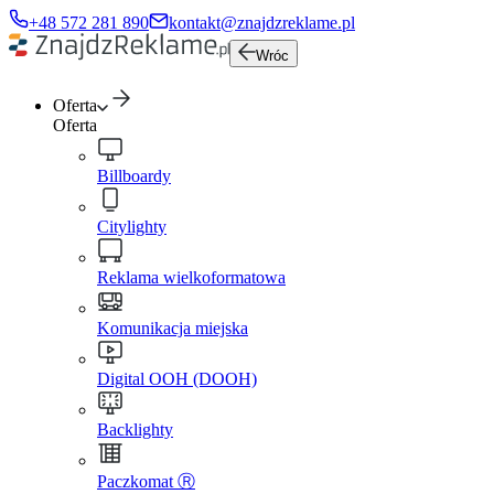
+48 572 281 890
kontakt@znajdzreklame.pl
Wróc
Oferta
Oferta
Billboardy
Citylighty
Reklama wielkoformatowa
Komunikacja miejska
Digital OOH (DOOH)
Backlighty
Paczkomat Ⓡ