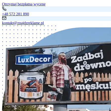
Otrzymaj bezpłatną wycenę
+48 572 281 890
kontakt@znajdzreklame.pl