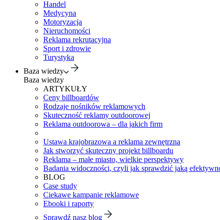
Handel
Medycyna
Motoryzacja
Nieruchomości
Reklama rekrutacyjna
Sport i zdrowie
Turystyka
Baza wiedzy
Baza wiedzy
ARTYKUŁY
Ceny billboardów
Rodzaje nośników reklamowych
Skuteczność reklamy outdoorowej
Reklama outdoorowa – dla jakich firm
Ustawa krajobrazowa a reklama zewnętrzna
Jak stworzyć skuteczny projekt billboardu
Reklama – małe miasto, wielkie perspektywy
Badania widoczności, czyli jak sprawdzić jaką efektywno
BLOG
Case study
Ciekawe kampanie reklamowe
Ebooki i raporty
Sprawdź nasz blog