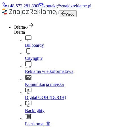
+48 572 281 890
kontakt@znajdzreklame.pl
Wróc
Oferta
Oferta
Billboardy
Citylighty
Reklama wielkoformatowa
Komunikacja miejska
Digital OOH (DOOH)
Backlighty
Paczkomat Ⓡ