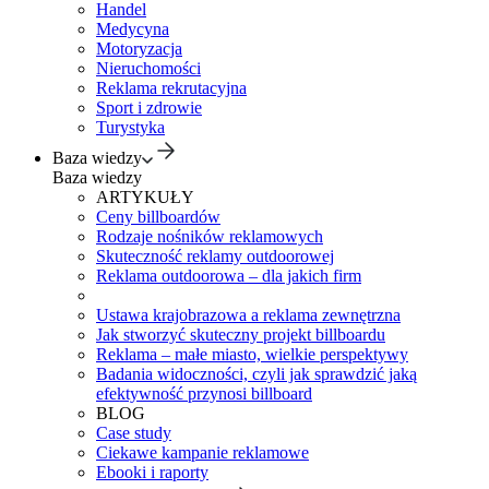
Handel
Medycyna
Motoryzacja
Nieruchomości
Reklama rekrutacyjna
Sport i zdrowie
Turystyka
Baza wiedzy
Baza wiedzy
ARTYKUŁY
Ceny billboardów
Rodzaje nośników reklamowych
Skuteczność reklamy outdoorowej
Reklama outdoorowa – dla jakich firm
Ustawa krajobrazowa a reklama zewnętrzna
Jak stworzyć skuteczny projekt billboardu
Reklama – małe miasto, wielkie perspektywy
Badania widoczności, czyli jak sprawdzić jaką
efektywność przynosi billboard
BLOG
Case study
Ciekawe kampanie reklamowe
Ebooki i raporty