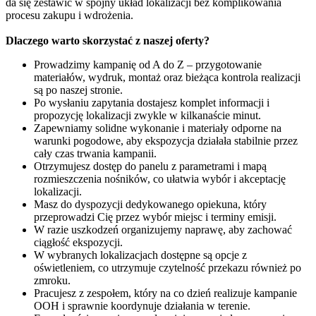
da się zestawić w spójny układ lokalizacji bez komplikowania
procesu zakupu i wdrożenia.
Dlaczego warto skorzystać z naszej oferty?
Prowadzimy kampanię od A do Z – przygotowanie
materiałów, wydruk, montaż oraz bieżąca kontrola realizacji
są po naszej stronie.
Po wysłaniu zapytania dostajesz komplet informacji i
propozycję lokalizacji zwykle w kilkanaście minut.
Zapewniamy solidne wykonanie i materiały odporne na
warunki pogodowe, aby ekspozycja działała stabilnie przez
cały czas trwania kampanii.
Otrzymujesz dostęp do panelu z parametrami i mapą
rozmieszczenia nośników, co ułatwia wybór i akceptację
lokalizacji.
Masz do dyspozycji dedykowanego opiekuna, który
przeprowadzi Cię przez wybór miejsc i terminy emisji.
W razie uszkodzeń organizujemy naprawę, aby zachować
ciągłość ekspozycji.
W wybranych lokalizacjach dostępne są opcje z
oświetleniem, co utrzymuje czytelność przekazu również po
zmroku.
Pracujesz z zespołem, który na co dzień realizuje kampanie
OOH i sprawnie koordynuje działania w terenie.