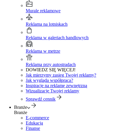
Murale reklamowe
Reklama na lotniskach
Reklama w galeriach handlowych
Reklama w metrze
Reklama przy autostradach
DOWIEDZ SIĘ WIĘCEJ!
Jak mierzymy zasięg Twojej reklamy?
Jak wygląda współpraca?
Inspiracje na reklamę zewnętrzną
Wizualizacje Twojej reklamy
Sprawdź cennik
Branże
Branże
E-commerce
Edukacja
Finanse