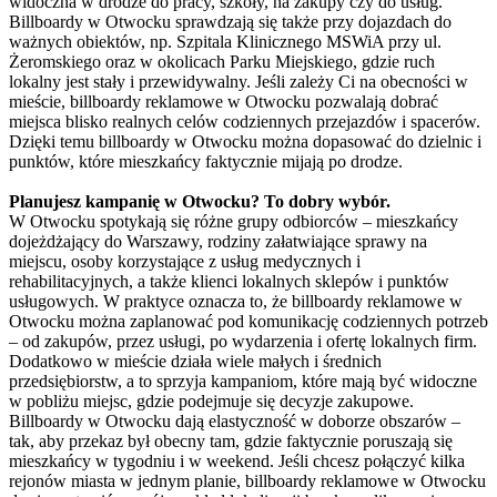
widoczna w drodze do pracy, szkoły, na zakupy czy do usług.
Billboardy w Otwocku sprawdzają się także przy dojazdach do
ważnych obiektów, np. Szpitala Klinicznego MSWiA przy ul.
Żeromskiego oraz w okolicach Parku Miejskiego, gdzie ruch
lokalny jest stały i przewidywalny. Jeśli zależy Ci na obecności w
mieście, billboardy reklamowe w Otwocku pozwalają dobrać
miejsca blisko realnych celów codziennych przejazdów i spacerów.
Dzięki temu billboardy w Otwocku można dopasować do dzielnic i
punktów, które mieszkańcy faktycznie mijają po drodze.
Planujesz kampanię w Otwocku? To dobry wybór.
W Otwocku spotykają się różne grupy odbiorców – mieszkańcy
dojeżdżający do Warszawy, rodziny załatwiające sprawy na
miejscu, osoby korzystające z usług medycznych i
rehabilitacyjnych, a także klienci lokalnych sklepów i punktów
usługowych. W praktyce oznacza to, że billboardy reklamowe w
Otwocku można zaplanować pod komunikację codziennych potrzeb
– od zakupów, przez usługi, po wydarzenia i ofertę lokalnych firm.
Dodatkowo w mieście działa wiele małych i średnich
przedsiębiorstw, a to sprzyja kampaniom, które mają być widoczne
w pobliżu miejsc, gdzie podejmuje się decyzje zakupowe.
Billboardy w Otwocku dają elastyczność w doborze obszarów –
tak, aby przekaz był obecny tam, gdzie faktycznie poruszają się
mieszkańcy w tygodniu i w weekend. Jeśli chcesz połączyć kilka
rejonów miasta w jednym planie, billboardy reklamowe w Otwocku