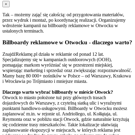
+
Tak – możemy zająć się całością: od przygotowania materiałów,
przez wydruk i montaż, po koordynację realizacji. Organizujemy
wdrożenie kampanii na billboardy reklamowe w Otwocku w
ustalonych terminach.
Billboardy reklamowe w Otwocku - dlaczego warto?
ZnajdźReklamę.pl działa w reklamie od ponad 12 lat.
Specjalizujemy się w kampaniach outdoorowych (OOH),
pomagając markom wyróżniać się w przestrzeni miejskiej,
wspierając marketing i sprzedaż oraz zwiększając rozpoznawalność.
Mamy bazę 80 000+ nośników w Polsce – od Warszawy, Krakowa
i Wrocławia po Trójmiasto i mniejsze miasta.
Dlaczego warto wybrać billboardy w mieście Otwock?
Otwock to miasto położone tuż przy głównych trasach
dojazdowych do Warszawy, z czytelną siatką ulic i wyraźnymi
punktami handlowo-usługowymi. Billboardy w Otwocku możesz
zaplanować m.in. w rejonie ul. Andriollego, ul. Kołłątaja, ul.
Reymonta oraz w pobliżu stacji Otwock, gdzie naturalnie krzyżują
się codzienne trasy mieszkańców. Takie lokalizacje ułatwiają
zaplanowanie ekspozycji w miejscach, w których reklama jest