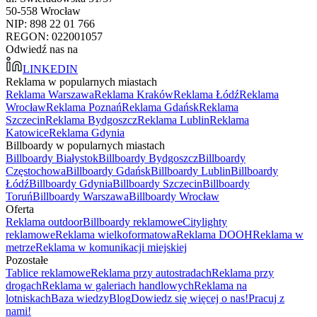
50-558 Wrocław
NIP: 898 22 01 766
REGON: 022001057
Odwiedź nas na
LINKEDIN
Reklama w popularnych miastach
Reklama Warszawa
Reklama Kraków
Reklama Łódź
Reklama
Wrocław
Reklama Poznań
Reklama Gdańsk
Reklama
Szczecin
Reklama Bydgoszcz
Reklama Lublin
Reklama
Katowice
Reklama Gdynia
Billboardy w popularnych miastach
Billboardy Białystok
Billboardy Bydgoszcz
Billboardy
Częstochowa
Billboardy Gdańsk
Billboardy Lublin
Billboardy
Łódź
Billboardy Gdynia
Billboardy Szczecin
Billboardy
Toruń
Billboardy Warszawa
Billboardy Wrocław
Oferta
Reklama outdoor
Billboardy reklamowe
Citylighty
reklamowe
Reklama wielkoformatowa
Reklama DOOH
Reklama w
metrze
Reklama w komunikacji miejskiej
Pozostałe
Tablice reklamowe
Reklama przy autostradach
Reklama przy
drogach
Reklama w galeriach handlowych
Reklama na
lotniskach
Baza wiedzy
Blog
Dowiedz się więcej o nas!
Pracuj z
nami!