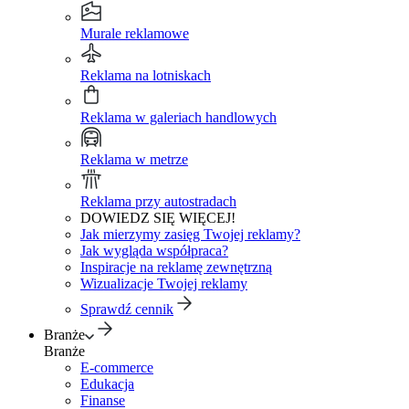
Murale reklamowe
Reklama na lotniskach
Reklama w galeriach handlowych
Reklama w metrze
Reklama przy autostradach
DOWIEDZ SIĘ WIĘCEJ!
Jak mierzymy zasięg Twojej reklamy?
Jak wygląda współpraca?
Inspiracje na reklamę zewnętrzną
Wizualizacje Twojej reklamy
Sprawdź cennik
Branże
Branże
E-commerce
Edukacja
Finanse