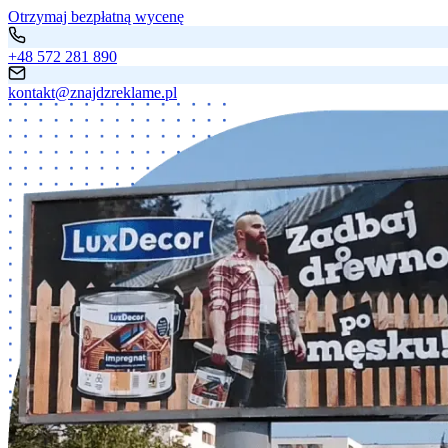
Otrzymaj bezpłatną wycenę
+48 572 281 890
kontakt@znajdzreklame.pl