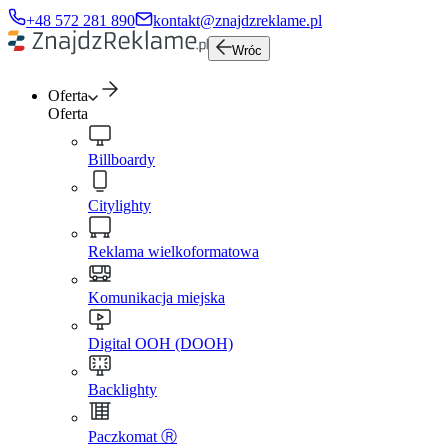
+48 572 281 890
kontakt@znajdzreklame.pl
Wróc
Oferta
Oferta
Billboardy
Citylighty
Reklama wielkoformatowa
Komunikacja miejska
Digital OOH (DOOH)
Backlighty
Paczkomat Ⓡ