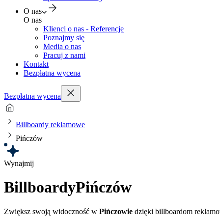
O nas
O nas
Klienci o nas - Referencje
Poznajmy się
Media o nas
Pracuj z nami
Kontakt
Bezpłatna wycena
Bezpłatna wycena
Billboardy reklamowe
Pińczów
Wynajmij
Billboardy
Pińczów
Zwiększ swoją widoczność w
Pińczowie
dzięki billboardom reklam