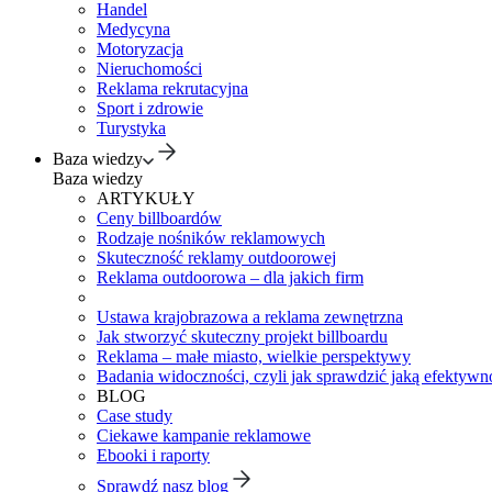
Handel
Medycyna
Motoryzacja
Nieruchomości
Reklama rekrutacyjna
Sport i zdrowie
Turystyka
Baza wiedzy
Baza wiedzy
ARTYKUŁY
Ceny billboardów
Rodzaje nośników reklamowych
Skuteczność reklamy outdoorowej
Reklama outdoorowa – dla jakich firm
Ustawa krajobrazowa a reklama zewnętrzna
Jak stworzyć skuteczny projekt billboardu
Reklama – małe miasto, wielkie perspektywy
Badania widoczności, czyli jak sprawdzić jaką efektywno
BLOG
Case study
Ciekawe kampanie reklamowe
Ebooki i raporty
Sprawdź nasz blog