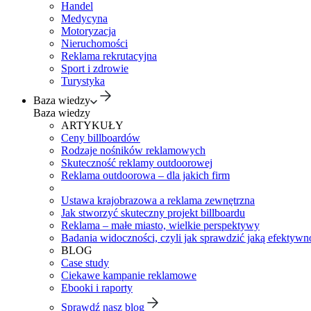
Handel
Medycyna
Motoryzacja
Nieruchomości
Reklama rekrutacyjna
Sport i zdrowie
Turystyka
Baza wiedzy
Baza wiedzy
ARTYKUŁY
Ceny billboardów
Rodzaje nośników reklamowych
Skuteczność reklamy outdoorowej
Reklama outdoorowa – dla jakich firm
Ustawa krajobrazowa a reklama zewnętrzna
Jak stworzyć skuteczny projekt billboardu
Reklama – małe miasto, wielkie perspektywy
Badania widoczności, czyli jak sprawdzić jaką efektywno
BLOG
Case study
Ciekawe kampanie reklamowe
Ebooki i raporty
Sprawdź nasz blog