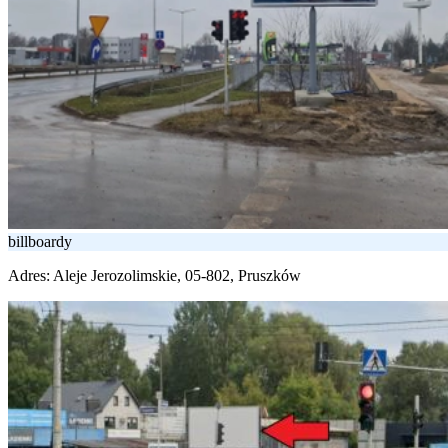
billboardy
Adres:
Aleje Jerozolimskie, 05-802, Pruszków