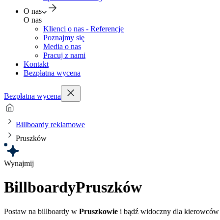
O nas
O nas
Klienci o nas - Referencje
Poznajmy się
Media o nas
Pracuj z nami
Kontakt
Bezpłatna wycena
Bezpłatna wycena
Billboardy reklamowe
Pruszków
Wynajmij
Billboardy
Pruszków
Postaw na billboardy w
Pruszkowie
i bądź widoczny dla kierowców o