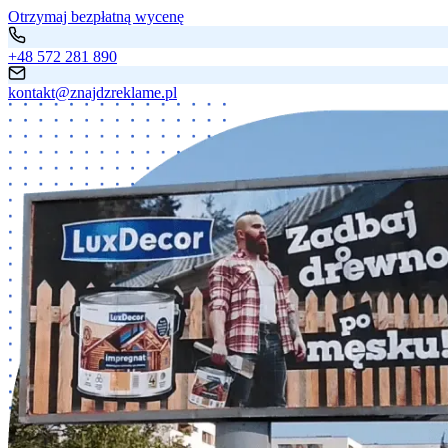
Otrzymaj bezpłatną wycenę
+48 572 281 890
kontakt@znajdzreklame.pl