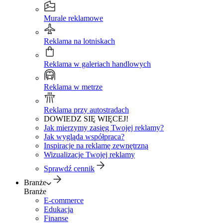
Murale reklamowe
Reklama na lotniskach
Reklama w galeriach handlowych
Reklama w metrze
Reklama przy autostradach
DOWIEDZ SIĘ WIĘCEJ!
Jak mierzymy zasięg Twojej reklamy?
Jak wygląda współpraca?
Inspiracje na reklamę zewnętrzną
Wizualizacje Twojej reklamy
Sprawdź cennik
Branże
Branże
E-commerce
Edukacja
Finanse