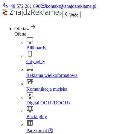
+48 572 281 890
kontakt@znajdzreklame.pl
Wróc
Oferta
Oferta
Billboardy
Citylighty
Reklama wielkoformatowa
Komunikacja miejska
Digital OOH (DOOH)
Backlighty
Paczkomat Ⓡ