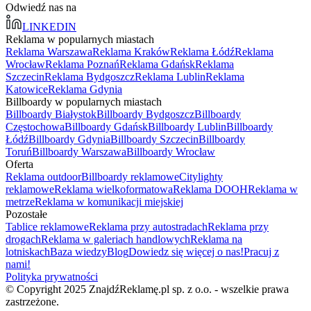
Odwiedź nas na
LINKEDIN
Reklama w popularnych miastach
Reklama Warszawa
Reklama Kraków
Reklama Łódź
Reklama
Wrocław
Reklama Poznań
Reklama Gdańsk
Reklama
Szczecin
Reklama Bydgoszcz
Reklama Lublin
Reklama
Katowice
Reklama Gdynia
Billboardy w popularnych miastach
Billboardy Białystok
Billboardy Bydgoszcz
Billboardy
Częstochowa
Billboardy Gdańsk
Billboardy Lublin
Billboardy
Łódź
Billboardy Gdynia
Billboardy Szczecin
Billboardy
Toruń
Billboardy Warszawa
Billboardy Wrocław
Oferta
Reklama outdoor
Billboardy reklamowe
Citylighty
reklamowe
Reklama wielkoformatowa
Reklama DOOH
Reklama w
metrze
Reklama w komunikacji miejskiej
Pozostałe
Tablice reklamowe
Reklama przy autostradach
Reklama przy
drogach
Reklama w galeriach handlowych
Reklama na
lotniskach
Baza wiedzy
Blog
Dowiedz się więcej o nas!
Pracuj z
nami!
Polityka prywatności
© Copyright 2025 ZnajdźReklamę.pl sp. z o.o. - wszelkie prawa
zastrzeżone.