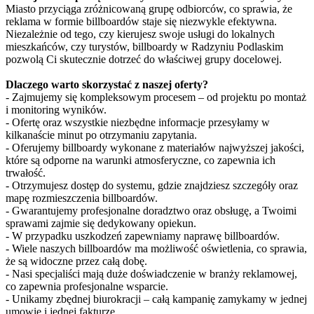
Miasto przyciąga zróżnicowaną grupę odbiorców, co sprawia, że
reklama w formie billboardów staje się niezwykle efektywna.
Niezależnie od tego, czy kierujesz swoje usługi do lokalnych
mieszkańców, czy turystów, billboardy w Radzyniu Podlaskim
pozwolą Ci skutecznie dotrzeć do właściwej grupy docelowej.
Dlaczego warto skorzystać z naszej oferty?
- Zajmujemy się kompleksowym procesem – od projektu po montaż
i monitoring wyników.
- Ofertę oraz wszystkie niezbędne informacje przesyłamy w
kilkanaście minut po otrzymaniu zapytania.
- Oferujemy billboardy wykonane z materiałów najwyższej jakości,
które są odporne na warunki atmosferyczne, co zapewnia ich
trwałość.
- Otrzymujesz dostęp do systemu, gdzie znajdziesz szczegóły oraz
mapę rozmieszczenia billboardów.
- Gwarantujemy profesjonalne doradztwo oraz obsługę, a Twoimi
sprawami zajmie się dedykowany opiekun.
- W przypadku uszkodzeń zapewniamy naprawę billboardów.
- Wiele naszych billboardów ma możliwość oświetlenia, co sprawia,
że są widoczne przez całą dobę.
- Nasi specjaliści mają duże doświadczenie w branży reklamowej,
co zapewnia profesjonalne wsparcie.
- Unikamy zbędnej biurokracji – całą kampanię zamykamy w jednej
umowie i jednej fakturze.