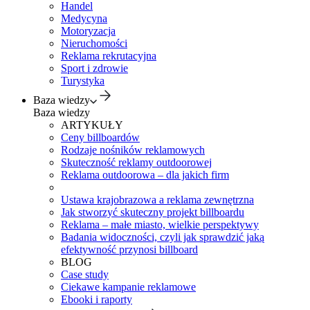
Handel
Medycyna
Motoryzacja
Nieruchomości
Reklama rekrutacyjna
Sport i zdrowie
Turystyka
Baza wiedzy
Baza wiedzy
ARTYKUŁY
Ceny billboardów
Rodzaje nośników reklamowych
Skuteczność reklamy outdoorowej
Reklama outdoorowa – dla jakich firm
Ustawa krajobrazowa a reklama zewnętrzna
Jak stworzyć skuteczny projekt billboardu
Reklama – małe miasto, wielkie perspektywy
Badania widoczności, czyli jak sprawdzić jaką
efektywność przynosi billboard
BLOG
Case study
Ciekawe kampanie reklamowe
Ebooki i raporty