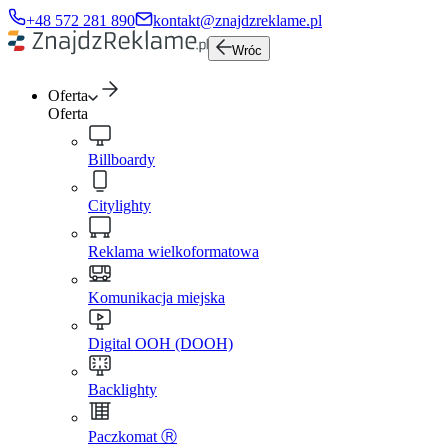
+48 572 281 890
kontakt@znajdzreklame.pl
Wróc
Oferta
Oferta
Billboardy
Citylighty
Reklama wielkoformatowa
Komunikacja miejska
Digital OOH (DOOH)
Backlighty
Paczkomat Ⓡ