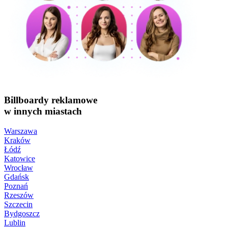
Billboardy reklamowe
w innych miastach
Warszawa
Kraków
Łódź
Katowice
Wrocław
Gdańsk
Poznań
Rzeszów
Szczecin
Bydgoszcz
Lublin