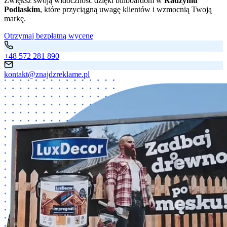
Zwiększ swoją widoczność dzięki billboardom w
Radzyniu
Podlaskim
, które przyciągną uwagę klientów i wzmocnią Twoją
markę.
Otrzymaj bezpłatną wycenę
+48 572 281 890
kontakt@znajdzreklame.pl