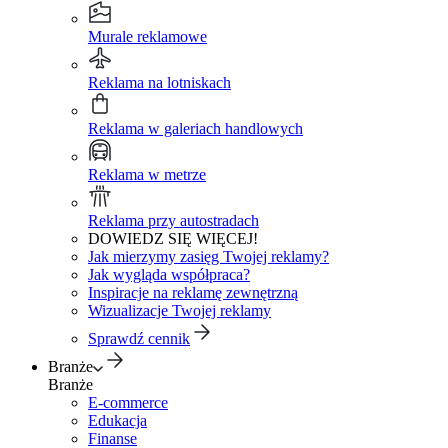
Murale reklamowe
Reklama na lotniskach
Reklama w galeriach handlowych
Reklama w metrze
Reklama przy autostradach
DOWIEDZ SIĘ WIĘCEJ!
Jak mierzymy zasięg Twojej reklamy?
Jak wygląda współpraca?
Inspiracje na reklamę zewnętrzną
Wizualizacje Twojej reklamy
Sprawdź cennik
Branże
Branże
E-commerce
Edukacja
Finanse