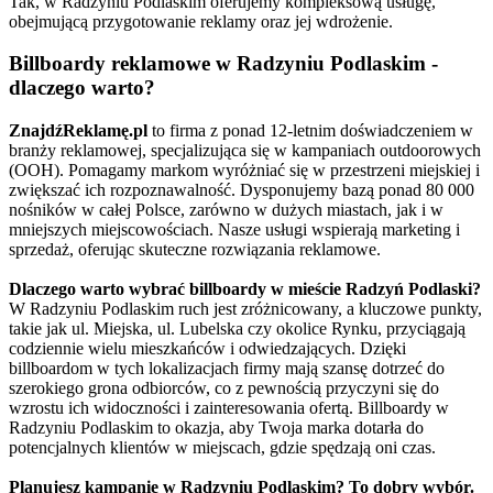
Tak, w Radzyniu Podlaskim oferujemy kompleksową usługę,
obejmującą przygotowanie reklamy oraz jej wdrożenie.
Billboardy reklamowe w Radzyniu Podlaskim -
dlaczego warto?
ZnajdźReklamę.pl
to firma z ponad 12-letnim doświadczeniem w
branży reklamowej, specjalizująca się w kampaniach outdoorowych
(OOH). Pomagamy markom wyróżniać się w przestrzeni miejskiej i
zwiększać ich rozpoznawalność. Dysponujemy bazą ponad 80 000
nośników w całej Polsce, zarówno w dużych miastach, jak i w
mniejszych miejscowościach. Nasze usługi wspierają marketing i
sprzedaż, oferując skuteczne rozwiązania reklamowe.
Dlaczego warto wybrać billboardy w mieście Radzyń Podlaski?
W Radzyniu Podlaskim ruch jest zróżnicowany, a kluczowe punkty,
takie jak ul. Miejska, ul. Lubelska czy okolice Rynku, przyciągają
codziennie wielu mieszkańców i odwiedzających. Dzięki
billboardom w tych lokalizacjach firmy mają szansę dotrzeć do
szerokiego grona odbiorców, co z pewnością przyczyni się do
wzrostu ich widoczności i zainteresowania ofertą. Billboardy w
Radzyniu Podlaskim to okazja, aby Twoja marka dotarła do
potencjalnych klientów w miejscach, gdzie spędzają oni czas.
Planujesz kampanię w Radzyniu Podlaskim? To dobry wybór.