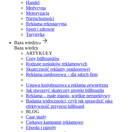
Handel
Medycyna
Motoryzacja
Nieruchomości
Reklama rekrutacyjna
Sport i zdrowie
Turystyka
Baza wiedzy
Baza wiedzy
ARTYKUŁY
Ceny billboardów
Rodzaje nośników reklamowych
Skuteczność reklamy outdoorowej
Reklama outdoorowa – dla jakich firm
Ustawa krajobrazowa a reklama zewnętrzna
Jak stworzyć skuteczny projekt billboardu
Reklama – małe miasto, wielkie perspektywy
Badania widoczności, czyli jak sprawdzić jaką
efektywność przynosi billboard
BLOG
Case study
Ciekawe kampanie reklamowe
Ebooki i raporty