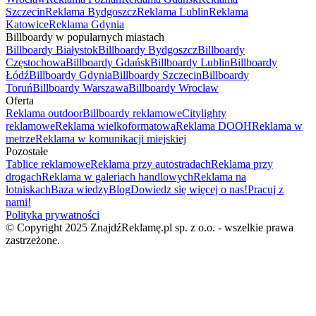
Szczecin
Reklama Bydgoszcz
Reklama Lublin
Reklama
Katowice
Reklama Gdynia
Billboardy w popularnych miastach
Billboardy Białystok
Billboardy Bydgoszcz
Billboardy
Częstochowa
Billboardy Gdańsk
Billboardy Lublin
Billboardy
Łódź
Billboardy Gdynia
Billboardy Szczecin
Billboardy
Toruń
Billboardy Warszawa
Billboardy Wrocław
Oferta
Reklama outdoor
Billboardy reklamowe
Citylighty
reklamowe
Reklama wielkoformatowa
Reklama DOOH
Reklama w
metrze
Reklama w komunikacji miejskiej
Pozostałe
Tablice reklamowe
Reklama przy autostradach
Reklama przy
drogach
Reklama w galeriach handlowych
Reklama na
lotniskach
Baza wiedzy
Blog
Dowiedz się więcej o nas!
Pracuj z
nami!
Polityka prywatności
© Copyright 2025 ZnajdźReklamę.pl sp. z o.o. - wszelkie prawa
zastrzeżone.