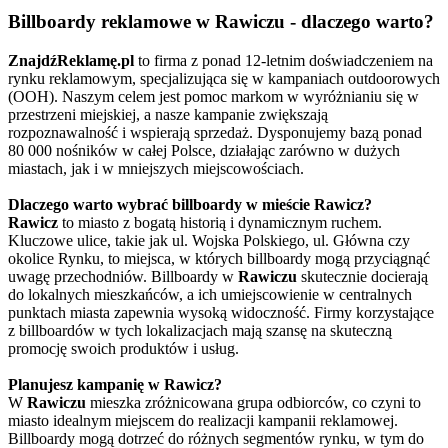
Billboardy reklamowe w Rawiczu - dlaczego warto?
ZnajdźReklamę.pl
to firma z ponad 12-letnim doświadczeniem na
rynku reklamowym, specjalizująca się w kampaniach outdoorowych
(OOH). Naszym celem jest pomoc markom w wyróżnianiu się w
przestrzeni miejskiej, a nasze kampanie zwiększają
rozpoznawalność i wspierają sprzedaż. Dysponujemy bazą ponad
80 000 nośników w całej Polsce, działając zarówno w dużych
miastach, jak i w mniejszych miejscowościach.
Dlaczego warto wybrać billboardy w mieście Rawicz?
Rawicz
to miasto z bogatą historią i dynamicznym ruchem.
Kluczowe ulice, takie jak ul. Wojska Polskiego, ul. Główna czy
okolice Rynku, to miejsca, w których billboardy mogą przyciągnąć
uwagę przechodniów. Billboardy w
Rawiczu
skutecznie docierają
do lokalnych mieszkańców, a ich umiejscowienie w centralnych
punktach miasta zapewnia wysoką widoczność. Firmy korzystające
z billboardów w tych lokalizacjach mają szansę na skuteczną
promocję swoich produktów i usług.
Planujesz kampanię w Rawicz?
W
Rawiczu
mieszka zróżnicowana grupa odbiorców, co czyni to
miasto idealnym miejscem do realizacji kampanii reklamowej.
Billboardy mogą dotrzeć do różnych segmentów rynku, w tym do