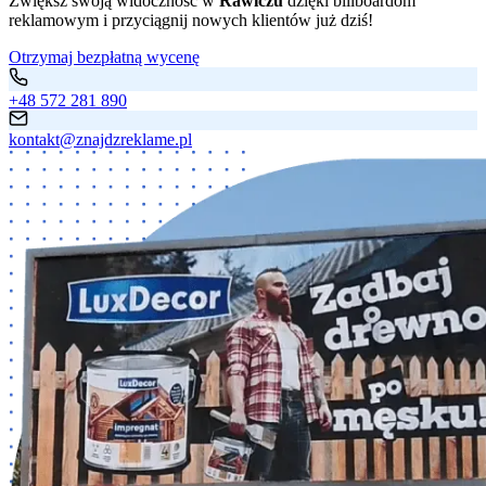
Zwiększ swoją widoczność w
Rawiczu
dzięki billboardom
reklamowym i przyciągnij nowych klientów już dziś!
Otrzymaj bezpłatną wycenę
+48 572 281 890
kontakt@znajdzreklame.pl