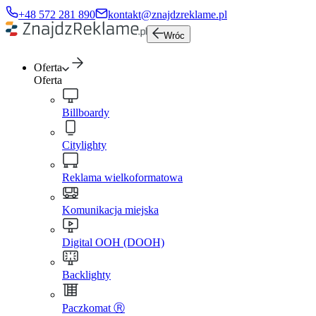
+48 572 281 890
kontakt@znajdzreklame.pl
Wróc
Oferta
Oferta
Billboardy
Citylighty
Reklama wielkoformatowa
Komunikacja miejska
Digital OOH (DOOH)
Backlighty
Paczkomat Ⓡ