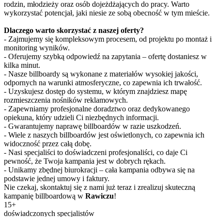
rodzin, młodzieży oraz osób dojeżdżających do pracy. Warto
wykorzystać potencjał, jaki niesie ze sobą obecność w tym mieście.
Dlaczego warto skorzystać z naszej oferty?
- Zajmujemy się kompleksowym procesem, od projektu po montaż i
monitoring wyników.
- Oferujemy szybką odpowiedź na zapytania – ofertę dostaniesz w
kilka minut.
- Nasze billboardy są wykonane z materiałów wysokiej jakości,
odpornych na warunki atmosferyczne, co zapewnia ich trwałość.
- Uzyskujesz dostęp do systemu, w którym znajdziesz mapę
rozmieszczenia nośników reklamowych.
- Zapewniamy profesjonalne doradztwo oraz dedykowanego
opiekuna, który udzieli Ci niezbędnych informacji.
- Gwarantujemy naprawę billboardów w razie uszkodzeń.
- Wiele z naszych billboardów jest oświetlonych, co zapewnia ich
widoczność przez całą dobę.
- Nasi specjaliści to doświadczeni profesjonaliści, co daje Ci
pewność, że Twoja kampania jest w dobrych rękach.
- Unikamy zbędnej biurokracji – cała kampania odbywa się na
podstawie jednej umowy i faktury.
Nie czekaj, skontaktuj się z nami już teraz i zrealizuj skuteczną
kampanię billboardową w
Rawiczu
!
15+
doświadczonych specjalistów