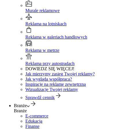
Murale reklamowe
Reklama na lotniskach
Reklama w galeriach handlowych
Reklama w metrze
Reklama przy autostradach
DOWIEDZ SIĘ WIĘCEJ!
Jak mierzymy zasięg Twojej reklamy?
Jak wygląda współpraca?
Inspiracje na reklamę zewnętrzną
Wizualizacje Twojej reklamy
Sprawdź cennik
Branże
Branże
E-commerce
Edukacja
Finanse