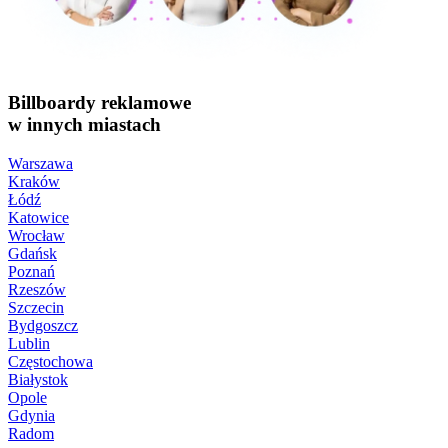
Billboardy reklamowe
w innych miastach
Warszawa
Kraków
Łódź
Katowice
Wrocław
Gdańsk
Poznań
Rzeszów
Szczecin
Bydgoszcz
Lublin
Częstochowa
Białystok
Opole
Gdynia
Radom