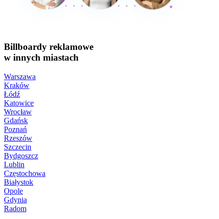
Billboardy reklamowe
w innych miastach
Warszawa
Kraków
Łódź
Katowice
Wrocław
Gdańsk
Poznań
Rzeszów
Szczecin
Bydgoszcz
Lublin
Częstochowa
Białystok
Opole
Gdynia
Radom