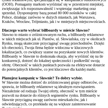
(OOH). Pomagamy markom wyróżniać się w przestrzeni miejskiej,
zwiększając ich rozpoznawalność i wspierając marketing oraz
sprzedaż. Dysponujemy bazą ponad 80 000 nośników w całej
Polsce, działając zarówno w dużych miastach, jak Warszawa,
Kraków, Wrocław, Trójmiasto, jak i w mniejszych miejscowościach.
Dlaczego warto wybrać billboardy w mieście Sławno?
Sławno to miasto o zróżnicowanym ruchu, a billboardy reklamowe
w takich miejscach jak ul. Piastów, ul. Słowiańska, czy w okolicach
Rynku, mogą skutecznie przyciągnąć uwagę przechodniów. Dzięki
ich obecności, Twoja firma będzie widoczna w kluczowych
lokalizacjach, co zwiększy szanse na pozyskanie nowych klientów.
Billboardy w Sławnie to doskonała okazja, aby wyróżnić się na tle
konkurencji, dotrzeć do lokalnej społeczności i podkreślić swoją
ofertę. Obecność w takich punktach pozwala na efektywne dotarcie
do potencjalnych klientów, co jest kluczowe dla każdej marki.
Planujesz kampanię w Sławnie? To dobry wybór.
W Sławnie można dotrzeć do zróżnicowanej grupy odbiorców, co
sprawia, że billboardy reklamowe są idealnym rozwiązaniem.
Niezależnie od rodzaju Twojej oferty, obecność w tym mieście
pozwoli na dotarcie do różnych segmentów rynku. Billboardy w
Sławnie przyciągną uwagę zarówno mieszkańców, jak i
odwiedzających, co przekłada się na większe zainteresowanie