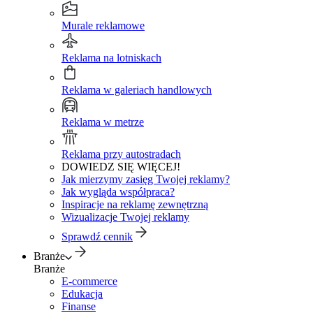
Murale reklamowe
Reklama na lotniskach
Reklama w galeriach handlowych
Reklama w metrze
Reklama przy autostradach
DOWIEDZ SIĘ WIĘCEJ!
Jak mierzymy zasięg Twojej reklamy?
Jak wygląda współpraca?
Inspiracje na reklamę zewnętrzną
Wizualizacje Twojej reklamy
Sprawdź cennik
Branże
Branże
E-commerce
Edukacja
Finanse