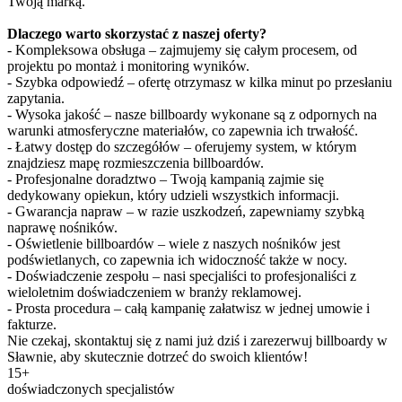
Twoją marką.
Dlaczego warto skorzystać z naszej oferty?
- Kompleksowa obsługa – zajmujemy się całym procesem, od
projektu po montaż i monitoring wyników.
- Szybka odpowiedź – ofertę otrzymasz w kilka minut po przesłaniu
zapytania.
- Wysoka jakość – nasze billboardy wykonane są z odpornych na
warunki atmosferyczne materiałów, co zapewnia ich trwałość.
- Łatwy dostęp do szczegółów – oferujemy system, w którym
znajdziesz mapę rozmieszczenia billboardów.
- Profesjonalne doradztwo – Twoją kampanią zajmie się
dedykowany opiekun, który udzieli wszystkich informacji.
- Gwarancja napraw – w razie uszkodzeń, zapewniamy szybką
naprawę nośników.
- Oświetlenie billboardów – wiele z naszych nośników jest
podświetlanych, co zapewnia ich widoczność także w nocy.
- Doświadczenie zespołu – nasi specjaliści to profesjonaliści z
wieloletnim doświadczeniem w branży reklamowej.
- Prosta procedura – całą kampanię załatwisz w jednej umowie i
fakturze.
Nie czekaj, skontaktuj się z nami już dziś i zarezerwuj billboardy w
Sławnie, aby skutecznie dotrzeć do swoich klientów!
15+
doświadczonych specjalistów