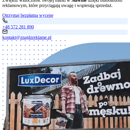
Zwiększ widoczność swojej marki w
Sławnie
dzięki billboardom
reklamowym, które przyciągają uwagę i wspierają sprzedaż.
Otrzymaj bezpłatną wycenę
+48 572 281 890
kontakt@znajdzreklame.pl