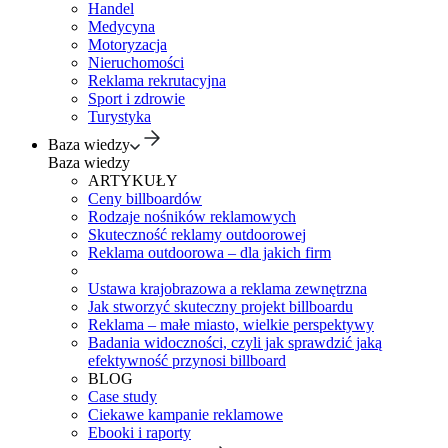
Handel
Medycyna
Motoryzacja
Nieruchomości
Reklama rekrutacyjna
Sport i zdrowie
Turystyka
Baza wiedzy
Baza wiedzy
ARTYKUŁY
Ceny billboardów
Rodzaje nośników reklamowych
Skuteczność reklamy outdoorowej
Reklama outdoorowa – dla jakich firm
Ustawa krajobrazowa a reklama zewnętrzna
Jak stworzyć skuteczny projekt billboardu
Reklama – małe miasto, wielkie perspektywy
Badania widoczności, czyli jak sprawdzić jaką
efektywność przynosi billboard
BLOG
Case study
Ciekawe kampanie reklamowe
Ebooki i raporty