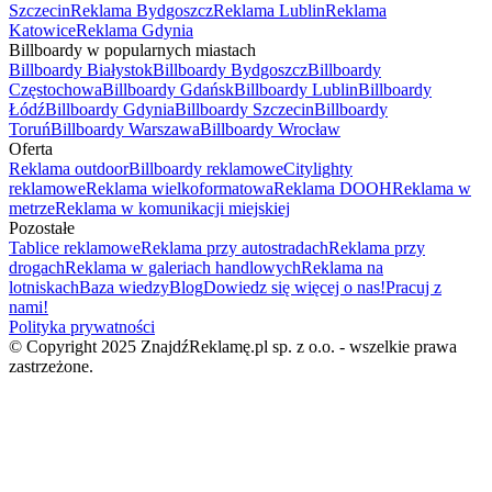
Szczecin
Reklama Bydgoszcz
Reklama Lublin
Reklama
Katowice
Reklama Gdynia
Billboardy w popularnych miastach
Billboardy Białystok
Billboardy Bydgoszcz
Billboardy
Częstochowa
Billboardy Gdańsk
Billboardy Lublin
Billboardy
Łódź
Billboardy Gdynia
Billboardy Szczecin
Billboardy
Toruń
Billboardy Warszawa
Billboardy Wrocław
Oferta
Reklama outdoor
Billboardy reklamowe
Citylighty
reklamowe
Reklama wielkoformatowa
Reklama DOOH
Reklama w
metrze
Reklama w komunikacji miejskiej
Pozostałe
Tablice reklamowe
Reklama przy autostradach
Reklama przy
drogach
Reklama w galeriach handlowych
Reklama na
lotniskach
Baza wiedzy
Blog
Dowiedz się więcej o nas!
Pracuj z
nami!
Polityka prywatności
© Copyright 2025 ZnajdźReklamę.pl sp. z o.o. - wszelkie prawa
zastrzeżone.