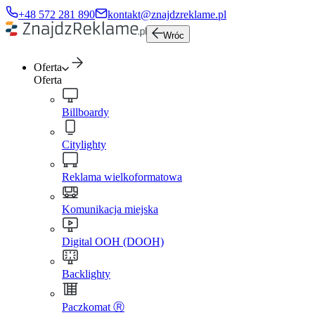
+48 572 281 890
kontakt@znajdzreklame.pl
Wróc
Oferta
Oferta
Billboardy
Citylighty
Reklama wielkoformatowa
Komunikacja miejska
Digital OOH (DOOH)
Backlighty
Paczkomat Ⓡ