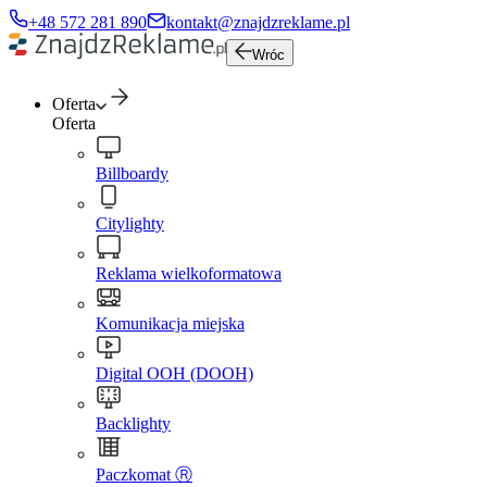
+48 572 281 890
kontakt@znajdzreklame.pl
Wróc
Oferta
Oferta
Billboardy
Citylighty
Reklama wielkoformatowa
Komunikacja miejska
Digital OOH (DOOH)
Backlighty
Paczkomat Ⓡ