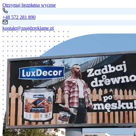
Otrzymaj bezpłatną wycenę
+48 572 281 890
kontakt@znajdzreklame.pl