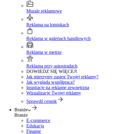
Murale reklamowe
Reklama na lotniskach
Reklama w galeriach handlowych
Reklama w metrze
Reklama przy autostradach
DOWIEDZ SIĘ WIĘCEJ!
Jak mierzymy zasięg Twojej reklamy?
Jak wygląda współpraca?
Inspiracje na reklamę zewnętrzną
Wizualizacje Twojej reklamy
Sprawdź cennik
Branże
Branże
E-commerce
Edukacja
Finanse