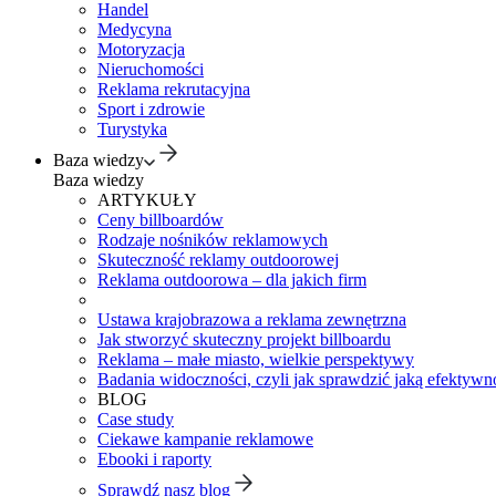
Handel
Medycyna
Motoryzacja
Nieruchomości
Reklama rekrutacyjna
Sport i zdrowie
Turystyka
Baza wiedzy
Baza wiedzy
ARTYKUŁY
Ceny billboardów
Rodzaje nośników reklamowych
Skuteczność reklamy outdoorowej
Reklama outdoorowa – dla jakich firm
Ustawa krajobrazowa a reklama zewnętrzna
Jak stworzyć skuteczny projekt billboardu
Reklama – małe miasto, wielkie perspektywy
Badania widoczności, czyli jak sprawdzić jaką efektywno
BLOG
Case study
Ciekawe kampanie reklamowe
Ebooki i raporty
Sprawdź nasz blog