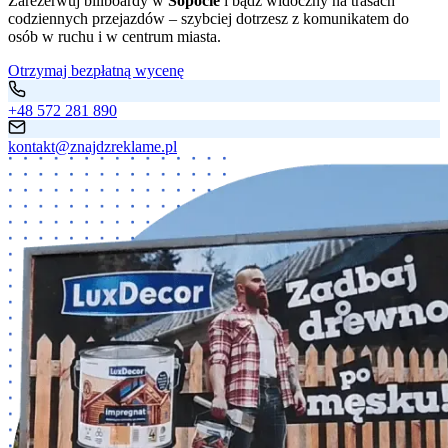
Zarezerwuj billboardy w
Sopocie
i bądź widoczny na trasach
codziennych przejazdów – szybciej dotrzesz z komunikatem do
osób w ruchu i w centrum miasta.
Otrzymaj bezpłatną wycenę
+48 572 281 890
kontakt@znajdzreklame.pl