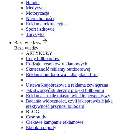
Handel
Medycyna
Motoryzacja
Nieruchomości
Reklama rekrutacyjna
Sport i zdrowie
Turystyka
Baza wiedzy
Baza wiedzy
ARTYKUŁY
Ceny billboardów
Rodzaje nośników reklamowych
Skuteczność reklamy outdoorowej
Reklama outdoorowa – dla jakich firm
Ustawa krajobrazowa a reklama zewnętrzna
Jak stworzyć skuteczny projekt billboardu
Reklama – małe miasto, wielkie perspektywy
Badania widoczności, czyli jak sprawdzić jaką
efektywność przynosi billboard
BLOG
Case study
Ciekawe kampanie reklamowe
Ebooki i raporty