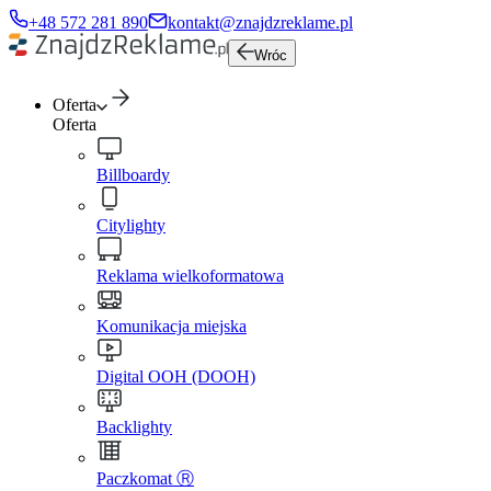
+48 572 281 890
kontakt@znajdzreklame.pl
Wróc
Oferta
Oferta
Billboardy
Citylighty
Reklama wielkoformatowa
Komunikacja miejska
Digital OOH (DOOH)
Backlighty
Paczkomat Ⓡ