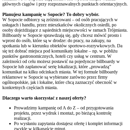
głównych ciągów i przy rozpoznawalnych punktach orientacyjnych.
Planujesz kampanię w Sopocie? To dobry wybór.
W Sopocie odbiorcy są zróżnicowani – od osób pracujących w
usługach i handlu, przez mieszkańców okolicznych osiedli, po
osoby dojeżdżające z sąsiednich miejscowości w ramach Trójmiasta.
Billboardy w Sopocie sprawdzają się, gdy chcesz mówić prosto i
wprost do osób, które są w drodze: do pracy, na zakupy, na
spotkania lub w kierunku obiektów sportowo-rozrywkowych. Da
się też dobrać miejsca pod komunikaty lokalne – np. w pobliżu
punktów gastronomicznych, hoteli czy usług w centrum. W
zależności od celu możesz postawić na pojedyncze billboardy w
Sopocie lub zaplanować serię lokalizacji, które „prowadzą”
komunikat na kilku odcinkach miasta. W tej formule billboardy
reklamowe w Sopocie są wybierane zarówno przez firmy
ogólnopolskie, jak i lokalne, które chcą zaznaczyć obecność w
konkretnych częściach miasta.
Dlaczego warto skorzystać z naszej oferty?
Prowadzimy kampanię od A do Z – od przygotowania
projektu, przez wydruk i montaż, po bieżącą kontrolę
realizacji.
Po wysłaniu zapytania dostajesz ofertę i komplet informacji
zwykle w kilkanaście minut.