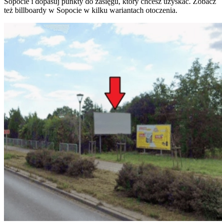
Sopocie i dopasuj punkty do zasięgu, który chcesz uzyskać. Zobacz
też billboardy w Sopocie w kilku wariantach otoczenia.