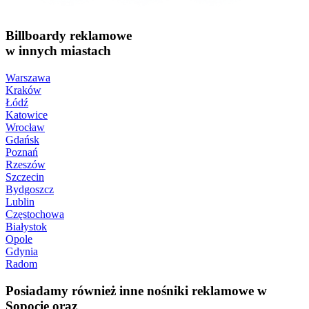
Billboardy reklamowe
w innych miastach
Warszawa
Kraków
Łódź
Katowice
Wrocław
Gdańsk
Poznań
Rzeszów
Szczecin
Bydgoszcz
Lublin
Częstochowa
Białystok
Opole
Gdynia
Radom
Posiadamy również inne nośniki reklamowe w
Sopocie oraz