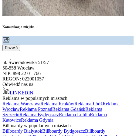
Komunikacja miejska
Rozwiń
ul. Świeradowska 51/57
50-558 Wrocław
NIP: 898 22 01 766
REGON: 022001057
Odwiedź nas na
LINKEDIN
Reklama w popularnych miastach
Reklama Warszawa
Reklama Kraków
Reklama Łódź
Reklama
Wrocław
Reklama Poznań
Reklama Gdańsk
Reklama
Szczecin
Reklama Bydgoszcz
Reklama Lublin
Reklama
Katowice
Reklama Gdynia
Billboardy w popularnych miastach
Billboardy Białystok
Billboardy Bydgoszcz
Billboardy