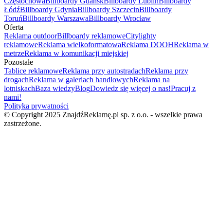
Częstochowa
Billboardy Gdańsk
Billboardy Lublin
Billboardy
Łódź
Billboardy Gdynia
Billboardy Szczecin
Billboardy
Toruń
Billboardy Warszawa
Billboardy Wrocław
Oferta
Reklama outdoor
Billboardy reklamowe
Citylighty
reklamowe
Reklama wielkoformatowa
Reklama DOOH
Reklama w
metrze
Reklama w komunikacji miejskiej
Pozostałe
Tablice reklamowe
Reklama przy autostradach
Reklama przy
drogach
Reklama w galeriach handlowych
Reklama na
lotniskach
Baza wiedzy
Blog
Dowiedz się więcej o nas!
Pracuj z
nami!
Polityka prywatności
© Copyright 2025 ZnajdźReklamę.pl sp. z o.o. - wszelkie prawa
zastrzeżone.