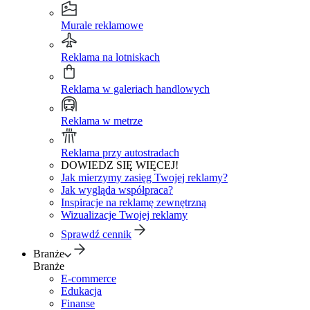
Murale reklamowe
Reklama na lotniskach
Reklama w galeriach handlowych
Reklama w metrze
Reklama przy autostradach
DOWIEDZ SIĘ WIĘCEJ!
Jak mierzymy zasięg Twojej reklamy?
Jak wygląda współpraca?
Inspiracje na reklamę zewnętrzną
Wizualizacje Twojej reklamy
Sprawdź cennik
Branże
Branże
E-commerce
Edukacja
Finanse