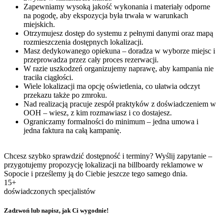
Zapewniamy wysoką jakość wykonania i materiały odporne
na pogodę, aby ekspozycja była trwała w warunkach
miejskich.
Otrzymujesz dostęp do systemu z pełnymi danymi oraz mapą
rozmieszczenia dostępnych lokalizacji.
Masz dedykowanego opiekuna – doradza w wyborze miejsc i
przeprowadza przez cały proces rezerwacji.
W razie uszkodzeń organizujemy naprawę, aby kampania nie
traciła ciągłości.
Wiele lokalizacji ma opcję oświetlenia, co ułatwia odczyt
przekazu także po zmroku.
Nad realizacją pracuje zespół praktyków z doświadczeniem w
OOH – wiesz, z kim rozmawiasz i co dostajesz.
Ograniczamy formalności do minimum – jedna umowa i
jedna faktura na całą kampanię.
Chcesz szybko sprawdzić dostępność i terminy? Wyślij zapytanie –
przygotujemy propozycję lokalizacji na billboardy reklamowe w
Sopocie i prześlemy ją do Ciebie jeszcze tego samego dnia.
15+
doświadczonych specjalistów
Zadzwoń lub napisz, jak Ci wygodnie!