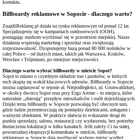
kontaktu.
Billboardy reklamowe w Sopocie - dlaczego warto?
ZnajdźReklamę.pl działa na rynku reklamowym od ponad 12 lat.
Specjalizujemy się w kampaniach outdoorowych (OOH),
pomagając markom wyróżniać się w przestrzeni miejskiej. Nasze
działania wspierają marketing i sprzedaż oraz zwiększają
rozpoznawalność. Dysponujemy bazą ponad 80 000 nośników w
całej Polsce – od dużych miast, takich jak Warszawa, Kraków,
Wrocław i Trójmiasto, po mniejsze miejscowości.
Dlaczego warto wybrać billboardy w mieście Sopot?
Sopot to miasto o czytelnym układzie tras i punktów, w których
ruch skupia się wokół kluczowych adresów. Billboardy w Sopocie
można zaplanować w rejonie al. Niepodległości, ul. Grunwaldzkiej,
w okolicy dworca Sopot oraz przy Ergo Arenie – to miejsca, które
naturalnie „zbierają” przepływ mieszkańców i osób dojeżdżających.
Dzięki temu billboardy w Sopocie pozwalają być obecnym tam,
gdzie ludzie przemieszczają się pomiędzy dzielnicami, usługami i
ważnymi obiektami. W praktyce ułatwia to wskazanie drogi do
punktu sprzedaży, salonu, restauracji czy wydarzenia, bez potrzeby
tłumaczenia lokalizacji w kilku kanałach. Jeśli zależy Ci na stałej,
powtarzalnej ekspozycji komunikatu w mieście, billboardy
reklamowe w Sopocie dają możliwość wyboru miejsc wzdłuż