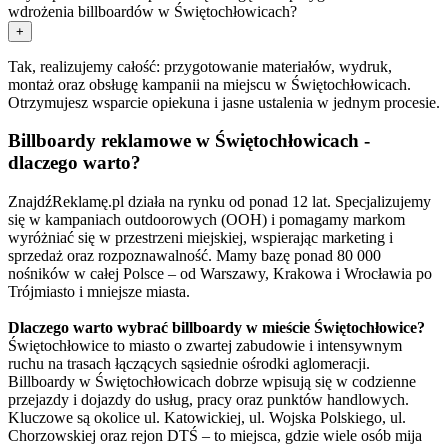
wdrożenia billboardów w Świętochłowicach?
+
Tak, realizujemy całość: przygotowanie materiałów, wydruk,
montaż oraz obsługę kampanii na miejscu w Świętochłowicach.
Otrzymujesz wsparcie opiekuna i jasne ustalenia w jednym procesie.
Billboardy reklamowe w Świętochłowicach -
dlaczego warto?
ZnajdźReklamę.pl działa na rynku od ponad 12 lat. Specjalizujemy
się w kampaniach outdoorowych (OOH) i pomagamy markom
wyróżniać się w przestrzeni miejskiej, wspierając marketing i
sprzedaż oraz rozpoznawalność. Mamy bazę ponad 80 000
nośników w całej Polsce – od Warszawy, Krakowa i Wrocławia po
Trójmiasto i mniejsze miasta.
Dlaczego warto wybrać billboardy w mieście Świętochłowice?
Świętochłowice to miasto o zwartej zabudowie i intensywnym
ruchu na trasach łączących sąsiednie ośrodki aglomeracji.
Billboardy w Świętochłowicach dobrze wpisują się w codzienne
przejazdy i dojazdy do usług, pracy oraz punktów handlowych.
Kluczowe są okolice ul. Katowickiej, ul. Wojska Polskiego, ul.
Chorzowskiej oraz rejon DTŚ – to miejsca, gdzie wiele osób mija