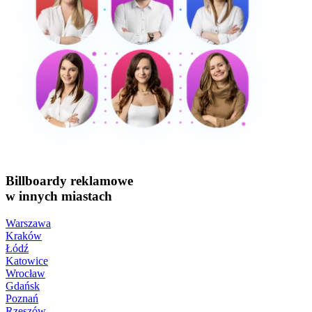
Billboardy reklamowe
w innych miastach
Warszawa
Kraków
Łódź
Katowice
Wrocław
Gdańsk
Poznań
Rzeszów