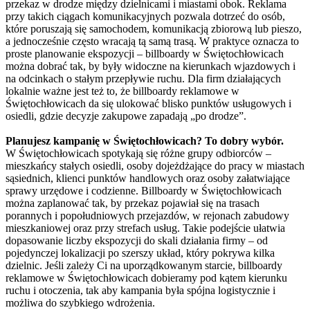
przekaz w drodze między dzielnicami i miastami obok. Reklama
przy takich ciągach komunikacyjnych pozwala dotrzeć do osób,
które poruszają się samochodem, komunikacją zbiorową lub pieszo,
a jednocześnie często wracają tą samą trasą. W praktyce oznacza to
proste planowanie ekspozycji – billboardy w Świętochłowicach
można dobrać tak, by były widoczne na kierunkach wjazdowych i
na odcinkach o stałym przepływie ruchu. Dla firm działających
lokalnie ważne jest też to, że billboardy reklamowe w
Świętochłowicach da się ulokować blisko punktów usługowych i
osiedli, gdzie decyzje zakupowe zapadają „po drodze”.
Planujesz kampanię w Świętochłowicach? To dobry wybór.
W Świętochłowicach spotykają się różne grupy odbiorców –
mieszkańcy stałych osiedli, osoby dojeżdżające do pracy w miastach
sąsiednich, klienci punktów handlowych oraz osoby załatwiające
sprawy urzędowe i codzienne. Billboardy w Świętochłowicach
można zaplanować tak, by przekaz pojawiał się na trasach
porannych i popołudniowych przejazdów, w rejonach zabudowy
mieszkaniowej oraz przy strefach usług. Takie podejście ułatwia
dopasowanie liczby ekspozycji do skali działania firmy – od
pojedynczej lokalizacji po szerszy układ, który pokrywa kilka
dzielnic. Jeśli zależy Ci na uporządkowanym starcie, billboardy
reklamowe w Świętochłowicach dobieramy pod kątem kierunku
ruchu i otoczenia, tak aby kampania była spójna logistycznie i
możliwa do szybkiego wdrożenia.