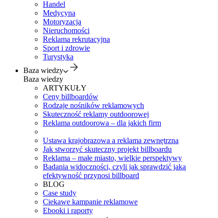
Handel
Medycyna
Motoryzacja
Nieruchomości
Reklama rekrutacyjna
Sport i zdrowie
Turystyka
Baza wiedzy
Baza wiedzy
ARTYKUŁY
Ceny billboardów
Rodzaje nośników reklamowych
Skuteczność reklamy outdoorowej
Reklama outdoorowa – dla jakich firm
Ustawa krajobrazowa a reklama zewnętrzna
Jak stworzyć skuteczny projekt billboardu
Reklama – małe miasto, wielkie perspektywy
Badania widoczności, czyli jak sprawdzić jaką
efektywność przynosi billboard
BLOG
Case study
Ciekawe kampanie reklamowe
Ebooki i raporty