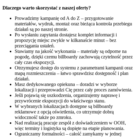
Dlaczego warto skorzystać z naszej oferty?
Prowadzimy kampanię od A do Z – przygotowanie
materiałów, wydruk, montaż oraz bieżąca kontrola przebiegu
działań są po naszej stronie.
Po wysłaniu zapytania dostajesz komplet informacji i
propozycję miejsc zwykle w kilkanaście minut – bez
przeciągania ustaleń.
Stawiamy na jakość wykonania – materiały są odporne na
pogodę, dzięki czemu billboardy zachowują czytelność przez
cały czas ekspozycji.
Otrzymujesz dostęp do systemu z parametrami kampanii oraz
mapą rozmieszczenia – łatwo sprawdzisz dostępność i plan
działań.
Masz dedykowanego opiekuna – doradzi w wyborze
lokalizacji i przeprowadzi Cię przez cały proces zamówienia.
Jeśli pojawią się uszkodzenia, organizujemy naprawę i
przywrócenie ekspozycji do właściwego stanu.
W wybranych lokalizacjach dostępne są billboardy
reklamowe z opcją oświetlenia, co utrzymuje dobrą
widoczność także po zmroku.
Nad realizacją pracuje zespół z doświadczeniem w OOH,
więc terminy i logistyka są dopięte na etapie planowania.
Ograniczamy formalności – całość zamykamy w jednej