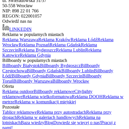
ul. Świeradowska 51/57
50-558 Wrocław
NIP: 898 22 01 766
REGON: 022001057
Odwiedź nas na
LINKEDIN
Reklama w popularnych miastach
Reklama Warszawa
Reklama Kraków
Reklama Łódź
Reklama
Wrocław
Reklama Poznań
Reklama Gdańsk
Reklama
Szczecin
Reklama Bydgoszcz
Reklama Lublin
Reklama
Katowice
Reklama Gdynia
Billboardy w popularnych miastach
Billboardy Białystok
Billboardy Bydgoszcz
Billboardy
Częstochowa
Billboardy Gdańsk
Billboardy Lublin
Billboardy
Łódź
Billboardy Gdynia
Billboardy Szczecin
Billboardy
Toruń
Billboardy Warszawa
Billboardy Wrocław
Oferta
Reklama outdoor
Billboardy reklamowe
Citylighty
reklamowe
Reklama wielkoformatowa
Reklama DOOH
Reklama w
metrze
Reklama w komunikacji miejskiej
Pozostałe
Tablice reklamowe
Reklama przy autostradach
Reklama przy
drogach
Reklama w galeriach handlowych
Reklama na
lotniskach
Baza wiedzy
Blog
Dowiedz się więcej o nas!
Pracuj z
nami!