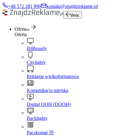
+48 572 281 890
kontakt@znajdzreklame.pl
Wróc
Oferta
Oferta
Billboardy
Citylighty
Reklama wielkoformatowa
Komunikacja miejska
Digital OOH (DOOH)
Backlighty
Paczkomat Ⓡ