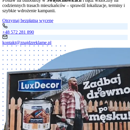
Postaw na billboardy w
Świętochłowicach
i bądź widoczny na
codziennych trasach mieszkańców – sprawdź lokalizacje, terminy i
szybkie wdrożenie kampanii.
Otrzymaj bezpłatną wycenę
+48 572 281 890
kontakt@znajdzreklame.pl