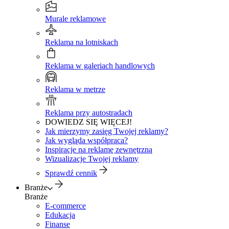
Murale reklamowe
Reklama na lotniskach
Reklama w galeriach handlowych
Reklama w metrze
Reklama przy autostradach
DOWIEDZ SIĘ WIĘCEJ!
Jak mierzymy zasięg Twojej reklamy?
Jak wygląda współpraca?
Inspiracje na reklamę zewnętrzną
Wizualizacje Twojej reklamy
Sprawdź cennik
Branże
Branże
E-commerce
Edukacja
Finanse