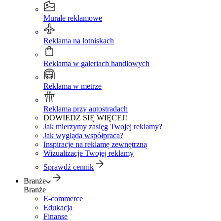
Murale reklamowe
Reklama na lotniskach
Reklama w galeriach handlowych
Reklama w metrze
Reklama przy autostradach
DOWIEDZ SIĘ WIĘCEJ!
Jak mierzymy zasięg Twojej reklamy?
Jak wygląda współpraca?
Inspiracje na reklamę zewnętrzną
Wizualizacje Twojej reklamy
Sprawdź cennik
Branże
Branże
E-commerce
Edukacja
Finanse