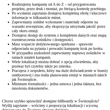
Realizujemy kampanię od A do Z – od przygotowania
projektu, przez druk i montaż, po bieżącą kontrolę przebiegu.
Po wysłaniu zapytania dostajesz kompletną ofertę i kluczowe
informacje w kilkanaście minut.
Zapewniamy solidne wykonanie i materiały odporne na
warunki zewnętrzne, aby ekspozycja utrzymała jakość przez
cały okres emisji.
Dostajesz dostęp do systemu z kompletem danych oraz mapą
rozmieszczenia nośników i dostępności.
Masz wsparcie dedykowanego opiekuna – sprawnie
odpowiada na pytania i prowadzi kampanię krok po kroku.
W przypadku uszkodzeń zapewniamy naprawę nośników w
ramach ustaleń kampanii.
Wiele lokalizacji można dobrać z opcją oświetlenia, aby
przekaz był czytelny także po zmroku.
Pracujesz z zespołem, który ma duże doświadczenie w branży
outdoorowej i zna realia planowania emisji w miastach takich
jak Świnoujście.
Minimum formalności – jedna umowa i jedna faktura, bez
mnożenia dokumentów.
Chcesz szybko sprawdzić dostępne billboardy w Świnoujściu?
Wyślij zapytanie – wrócimy z propozycją lokalizacji i wyceną
dopasowaną do Twojego obszaru działania.