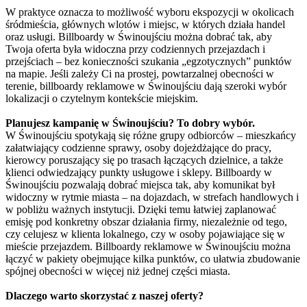
W praktyce oznacza to możliwość wyboru ekspozycji w okolicach
śródmieścia, głównych wlotów i miejsc, w których działa handel
oraz usługi. Billboardy w Świnoujściu można dobrać tak, aby
Twoja oferta była widoczna przy codziennych przejazdach i
przejściach – bez konieczności szukania „egzotycznych” punktów
na mapie. Jeśli zależy Ci na prostej, powtarzalnej obecności w
terenie, billboardy reklamowe w Świnoujściu dają szeroki wybór
lokalizacji o czytelnym kontekście miejskim.
Planujesz kampanię w Świnoujściu? To dobry wybór.
W Świnoujściu spotykają się różne grupy odbiorców – mieszkańcy
załatwiający codzienne sprawy, osoby dojeżdżające do pracy,
kierowcy poruszający się po trasach łączących dzielnice, a także
klienci odwiedzający punkty usługowe i sklepy. Billboardy w
Świnoujściu pozwalają dobrać miejsca tak, aby komunikat był
widoczny w rytmie miasta – na dojazdach, w strefach handlowych i
w pobliżu ważnych instytucji. Dzięki temu łatwiej zaplanować
emisję pod konkretny obszar działania firmy, niezależnie od tego,
czy celujesz w klienta lokalnego, czy w osoby pojawiające się w
mieście przejazdem. Billboardy reklamowe w Świnoujściu można
łączyć w pakiety obejmujące kilka punktów, co ułatwia zbudowanie
spójnej obecności w więcej niż jednej części miasta.
Dlaczego warto skorzystać z naszej oferty?