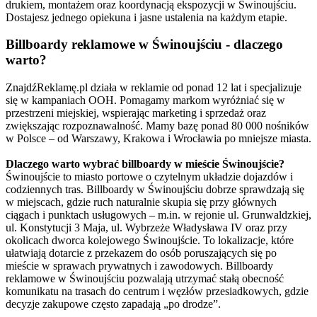
drukiem, montażem oraz koordynacją ekspozycji w Świnoujściu.
Dostajesz jednego opiekuna i jasne ustalenia na każdym etapie.
Billboardy reklamowe w Świnoujściu - dlaczego
warto?
ZnajdźReklamę.pl działa w reklamie od ponad 12 lat i specjalizuje
się w kampaniach OOH. Pomagamy markom wyróżniać się w
przestrzeni miejskiej, wspierając marketing i sprzedaż oraz
zwiększając rozpoznawalność. Mamy bazę ponad 80 000 nośników
w Polsce – od Warszawy, Krakowa i Wrocławia po mniejsze miasta.
Dlaczego warto wybrać billboardy w mieście Świnoujście?
Świnoujście to miasto portowe o czytelnym układzie dojazdów i
codziennych tras. Billboardy w Świnoujściu dobrze sprawdzają się
w miejscach, gdzie ruch naturalnie skupia się przy głównych
ciągach i punktach usługowych – m.in. w rejonie ul. Grunwaldzkiej,
ul. Konstytucji 3 Maja, ul. Wybrzeże Władysława IV oraz przy
okolicach dworca kolejowego Świnoujście. To lokalizacje, które
ułatwiają dotarcie z przekazem do osób poruszających się po
mieście w sprawach prywatnych i zawodowych. Billboardy
reklamowe w Świnoujściu pozwalają utrzymać stałą obecność
komunikatu na trasach do centrum i węzłów przesiadkowych, gdzie
decyzje zakupowe często zapadają „po drodze”.