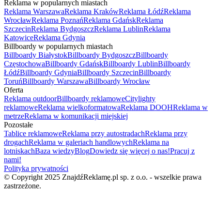
Reklama w popularnych miastach
Reklama Warszawa
Reklama Kraków
Reklama Łódź
Reklama
Wrocław
Reklama Poznań
Reklama Gdańsk
Reklama
Szczecin
Reklama Bydgoszcz
Reklama Lublin
Reklama
Katowice
Reklama Gdynia
Billboardy w popularnych miastach
Billboardy Białystok
Billboardy Bydgoszcz
Billboardy
Częstochowa
Billboardy Gdańsk
Billboardy Lublin
Billboardy
Łódź
Billboardy Gdynia
Billboardy Szczecin
Billboardy
Toruń
Billboardy Warszawa
Billboardy Wrocław
Oferta
Reklama outdoor
Billboardy reklamowe
Citylighty
reklamowe
Reklama wielkoformatowa
Reklama DOOH
Reklama w
metrze
Reklama w komunikacji miejskiej
Pozostałe
Tablice reklamowe
Reklama przy autostradach
Reklama przy
drogach
Reklama w galeriach handlowych
Reklama na
lotniskach
Baza wiedzy
Blog
Dowiedz się więcej o nas!
Pracuj z
nami!
Polityka prywatności
© Copyright 2025 ZnajdźReklamę.pl sp. z o.o. - wszelkie prawa
zastrzeżone.