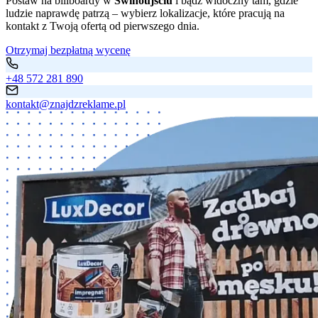
Postaw na billboardy w
Świnoujściu
i bądź widoczny tam, gdzie
ludzie naprawdę patrzą – wybierz lokalizacje, które pracują na
kontakt z Twoją ofertą od pierwszego dnia.
Otrzymaj bezpłatną wycenę
+48 572 281 890
kontakt@znajdzreklame.pl