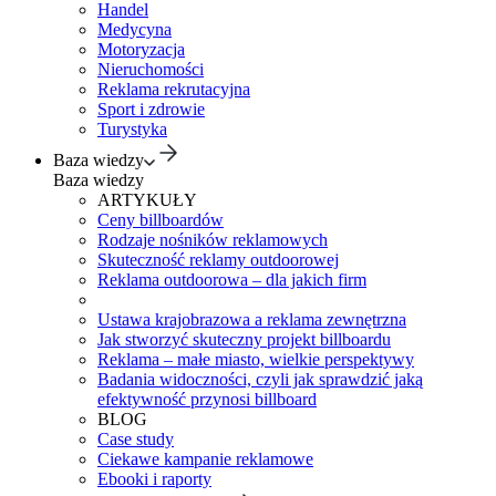
Handel
Medycyna
Motoryzacja
Nieruchomości
Reklama rekrutacyjna
Sport i zdrowie
Turystyka
Baza wiedzy
Baza wiedzy
ARTYKUŁY
Ceny billboardów
Rodzaje nośników reklamowych
Skuteczność reklamy outdoorowej
Reklama outdoorowa – dla jakich firm
Ustawa krajobrazowa a reklama zewnętrzna
Jak stworzyć skuteczny projekt billboardu
Reklama – małe miasto, wielkie perspektywy
Badania widoczności, czyli jak sprawdzić jaką
efektywność przynosi billboard
BLOG
Case study
Ciekawe kampanie reklamowe
Ebooki i raporty