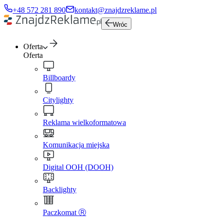
+48 572 281 890
kontakt@znajdzreklame.pl
Wróc
Oferta
Oferta
Billboardy
Citylighty
Reklama wielkoformatowa
Komunikacja miejska
Digital OOH (DOOH)
Backlighty
Paczkomat Ⓡ