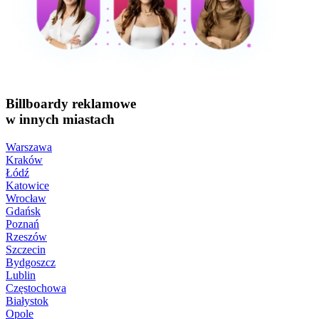
Billboardy reklamowe
w innych miastach
Warszawa
Kraków
Łódź
Katowice
Wrocław
Gdańsk
Poznań
Rzeszów
Szczecin
Bydgoszcz
Lublin
Częstochowa
Białystok
Opole