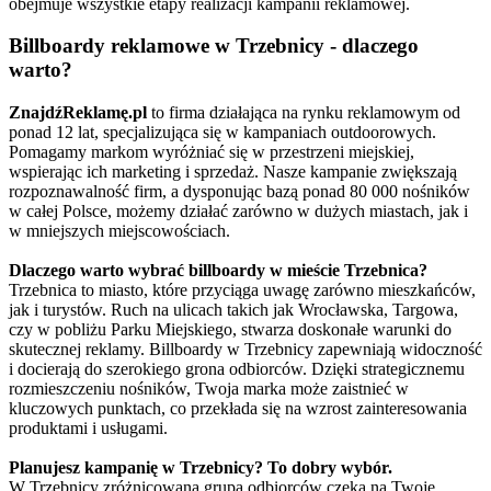
obejmuje wszystkie etapy realizacji kampanii reklamowej.
Billboardy reklamowe w Trzebnicy - dlaczego
warto?
ZnajdźReklamę.pl
to firma działająca na rynku reklamowym od
ponad 12 lat, specjalizująca się w kampaniach outdoorowych.
Pomagamy markom wyróżniać się w przestrzeni miejskiej,
wspierając ich marketing i sprzedaż. Nasze kampanie zwiększają
rozpoznawalność firm, a dysponując bazą ponad 80 000 nośników
w całej Polsce, możemy działać zarówno w dużych miastach, jak i
w mniejszych miejscowościach.
Dlaczego warto wybrać billboardy w mieście Trzebnica?
Trzebnica to miasto, które przyciąga uwagę zarówno mieszkańców,
jak i turystów. Ruch na ulicach takich jak Wrocławska, Targowa,
czy w pobliżu Parku Miejskiego, stwarza doskonałe warunki do
skutecznej reklamy. Billboardy w Trzebnicy zapewniają widoczność
i docierają do szerokiego grona odbiorców. Dzięki strategicznemu
rozmieszczeniu nośników, Twoja marka może zaistnieć w
kluczowych punktach, co przekłada się na wzrost zainteresowania
produktami i usługami.
Planujesz kampanię w Trzebnicy? To dobry wybór.
W Trzebnicy zróżnicowana grupa odbiorców czeka na Twoje