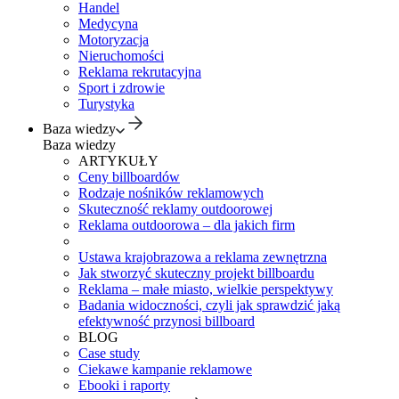
Handel
Medycyna
Motoryzacja
Nieruchomości
Reklama rekrutacyjna
Sport i zdrowie
Turystyka
Baza wiedzy
Baza wiedzy
ARTYKUŁY
Ceny billboardów
Rodzaje nośników reklamowych
Skuteczność reklamy outdoorowej
Reklama outdoorowa – dla jakich firm
Ustawa krajobrazowa a reklama zewnętrzna
Jak stworzyć skuteczny projekt billboardu
Reklama – małe miasto, wielkie perspektywy
Badania widoczności, czyli jak sprawdzić jaką
efektywność przynosi billboard
BLOG
Case study
Ciekawe kampanie reklamowe
Ebooki i raporty