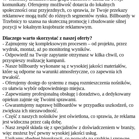
komunikaty. Oferujemy możliwość dotarcia do lokalnych
społeczności oraz przyjezdnych, co sprawia, że Twoje przekazy
reklamowe mogą trafić do różnych segmentów rynku. Billboardy w
Trzebnicy to szansa na skuteczną promocję i zbudowanie silnej
pozycji w lokalnym krajobrazie reklamowym.
Dlaczego warto skorzystać z naszej oferty?
- Zajmujemy się kompleksowym procesem – od projektu, przez
wydruk, montaż, aż po monitoring wyników.
- Odpowiedź na Twoje zapytanie otrzymasz w kilka chwil, co
przyspieszy realizację kampanii.
- Nasze billboardy wykonane są z wysokiej jakości materiałów,
które są odporne na warunki atmosferyczne, co zapewnia ich
trwałość.
- Oferujemy dostęp do systemu z mapą rozmieszczenia nośników,
co ułatwia wybór odpowiedniego miejsca.
- Zapewniamy profesjonalną obsługę i doradztwo, a dedykowany
opiekun zajmie się Twoimi sprawami.
- Gwarantujemy naprawę billboardów w przypadku uszkodzeń, co
zwiększa ich niezawodność.
- Część z naszych nośników jest oświetlona, co sprawia, że reklama
jest widoczna przez całą dobę.
- Nasz zespół składa się z specjalistów z doświadczeniem w branży,
więc możesz być pewny wysokiej jakości usług.
- Unikamy zbędnej biurokracji, co pozwala na szybkie i sprawne