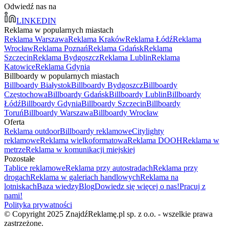
Odwiedź nas na
LINKEDIN
Reklama w popularnych miastach
Reklama Warszawa
Reklama Kraków
Reklama Łódź
Reklama
Wrocław
Reklama Poznań
Reklama Gdańsk
Reklama
Szczecin
Reklama Bydgoszcz
Reklama Lublin
Reklama
Katowice
Reklama Gdynia
Billboardy w popularnych miastach
Billboardy Białystok
Billboardy Bydgoszcz
Billboardy
Częstochowa
Billboardy Gdańsk
Billboardy Lublin
Billboardy
Łódź
Billboardy Gdynia
Billboardy Szczecin
Billboardy
Toruń
Billboardy Warszawa
Billboardy Wrocław
Oferta
Reklama outdoor
Billboardy reklamowe
Citylighty
reklamowe
Reklama wielkoformatowa
Reklama DOOH
Reklama w
metrze
Reklama w komunikacji miejskiej
Pozostałe
Tablice reklamowe
Reklama przy autostradach
Reklama przy
drogach
Reklama w galeriach handlowych
Reklama na
lotniskach
Baza wiedzy
Blog
Dowiedz się więcej o nas!
Pracuj z
nami!
Polityka prywatności
© Copyright 2025 ZnajdźReklamę.pl sp. z o.o. - wszelkie prawa
zastrzeżone.