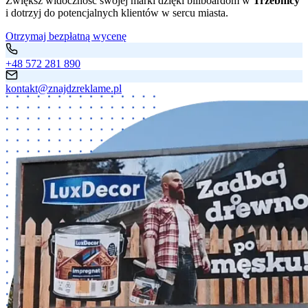
Zwiększ widoczność swojej marki dzięki billboardom w
Trzebnicy
i dotrzyj do potencjalnych klientów w sercu miasta.
Otrzymaj bezpłatną wycenę
+48 572 281 890
kontakt@znajdzreklame.pl