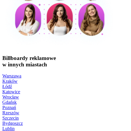
Billboardy reklamowe
w innych miastach
Warszawa
Kraków
Łódź
Katowice
Wrocław
Gdańsk
Poznań
Rzeszów
Szczecin
Bydgoszcz
Lublin