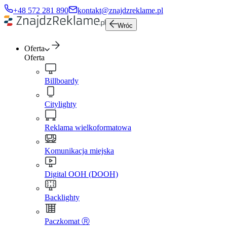
+48 572 281 890
kontakt@znajdzreklame.pl
Wróc
Oferta
Oferta
Billboardy
Citylighty
Reklama wielkoformatowa
Komunikacja miejska
Digital OOH (DOOH)
Backlighty
Paczkomat Ⓡ