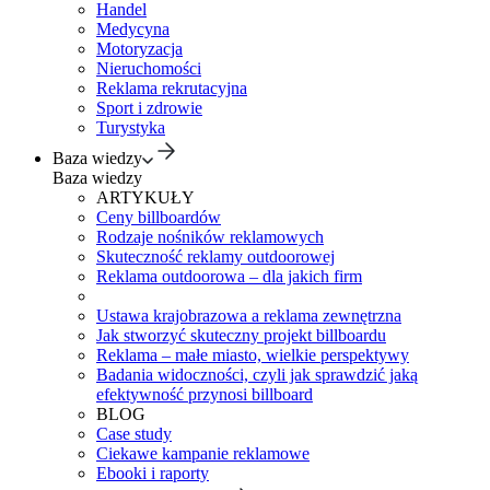
Handel
Medycyna
Motoryzacja
Nieruchomości
Reklama rekrutacyjna
Sport i zdrowie
Turystyka
Baza wiedzy
Baza wiedzy
ARTYKUŁY
Ceny billboardów
Rodzaje nośników reklamowych
Skuteczność reklamy outdoorowej
Reklama outdoorowa – dla jakich firm
Ustawa krajobrazowa a reklama zewnętrzna
Jak stworzyć skuteczny projekt billboardu
Reklama – małe miasto, wielkie perspektywy
Badania widoczności, czyli jak sprawdzić jaką
efektywność przynosi billboard
BLOG
Case study
Ciekawe kampanie reklamowe
Ebooki i raporty