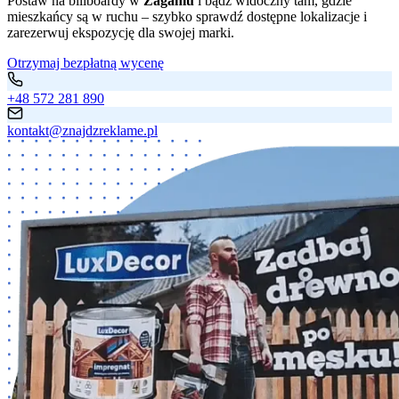
Postaw na billboardy w
Żaganiu
i bądź widoczny tam, gdzie
mieszkańcy są w ruchu – szybko sprawdź dostępne lokalizacje i
zarezerwuj ekspozycję dla swojej marki.
Otrzymaj bezpłatną wycenę
+48 572 281 890
kontakt@znajdzreklame.pl