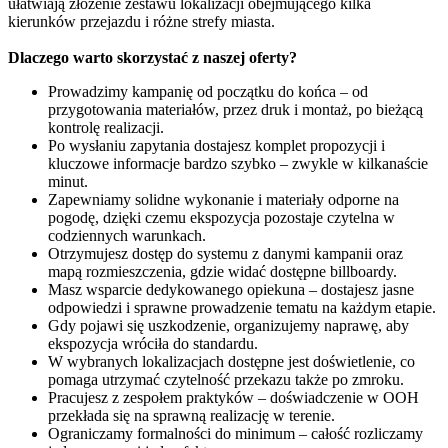
ułatwiają złożenie zestawu lokalizacji obejmującego kilka
kierunków przejazdu i różne strefy miasta.
Dlaczego warto skorzystać z naszej oferty?
Prowadzimy kampanię od początku do końca – od
przygotowania materiałów, przez druk i montaż, po bieżącą
kontrolę realizacji.
Po wysłaniu zapytania dostajesz komplet propozycji i
kluczowe informacje bardzo szybko – zwykle w kilkanaście
minut.
Zapewniamy solidne wykonanie i materiały odporne na
pogodę, dzięki czemu ekspozycja pozostaje czytelna w
codziennych warunkach.
Otrzymujesz dostęp do systemu z danymi kampanii oraz
mapą rozmieszczenia, gdzie widać dostępne billboardy.
Masz wsparcie dedykowanego opiekuna – dostajesz jasne
odpowiedzi i sprawne prowadzenie tematu na każdym etapie.
Gdy pojawi się uszkodzenie, organizujemy naprawę, aby
ekspozycja wróciła do standardu.
W wybranych lokalizacjach dostępne jest doświetlenie, co
pomaga utrzymać czytelność przekazu także po zmroku.
Pracujesz z zespołem praktyków – doświadczenie w OOH
przekłada się na sprawną realizację w terenie.
Ograniczamy formalności do minimum – całość rozliczamy