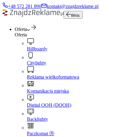
+48 572 281 890
kontakt@znajdzreklame.pl
Wróc
Oferta
Oferta
Billboardy
Citylighty
Reklama wielkoformatowa
Komunikacja miejska
Digital OOH (DOOH)
Backlighty
Paczkomat Ⓡ