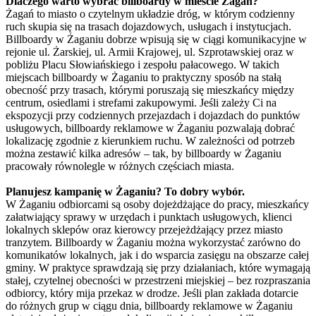
Dlaczego warto wybrać billboardy w mieście Żagań?
Żagań to miasto o czytelnym układzie dróg, w którym codzienny
ruch skupia się na trasach dojazdowych, usługach i instytucjach.
Billboardy w Żaganiu dobrze wpisują się w ciągi komunikacyjne w
rejonie ul. Żarskiej, ul. Armii Krajowej, ul. Szprotawskiej oraz w
pobliżu Placu Słowiańskiego i zespołu pałacowego. W takich
miejscach billboardy w Żaganiu to praktyczny sposób na stałą
obecność przy trasach, którymi poruszają się mieszkańcy między
centrum, osiedlami i strefami zakupowymi. Jeśli zależy Ci na
ekspozycji przy codziennych przejazdach i dojazdach do punktów
usługowych, billboardy reklamowe w Żaganiu pozwalają dobrać
lokalizację zgodnie z kierunkiem ruchu. W zależności od potrzeb
można zestawić kilka adresów – tak, by billboardy w Żaganiu
pracowały równolegle w różnych częściach miasta.
Planujesz kampanię w Żaganiu? To dobry wybór.
W Żaganiu odbiorcami są osoby dojeżdżające do pracy, mieszkańcy
załatwiający sprawy w urzędach i punktach usługowych, klienci
lokalnych sklepów oraz kierowcy przejeżdżający przez miasto
tranzytem. Billboardy w Żaganiu można wykorzystać zarówno do
komunikatów lokalnych, jak i do wsparcia zasięgu na obszarze całej
gminy. W praktyce sprawdzają się przy działaniach, które wymagają
stałej, czytelnej obecności w przestrzeni miejskiej – bez rozpraszania
odbiorcy, który mija przekaz w drodze. Jeśli plan zakłada dotarcie
do różnych grup w ciągu dnia, billboardy reklamowe w Żaganiu