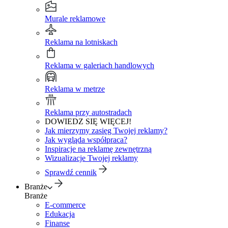
Murale reklamowe
Reklama na lotniskach
Reklama w galeriach handlowych
Reklama w metrze
Reklama przy autostradach
DOWIEDZ SIĘ WIĘCEJ!
Jak mierzymy zasięg Twojej reklamy?
Jak wygląda współpraca?
Inspiracje na reklamę zewnętrzną
Wizualizacje Twojej reklamy
Sprawdź cennik
Branże
Branże
E-commerce
Edukacja
Finanse