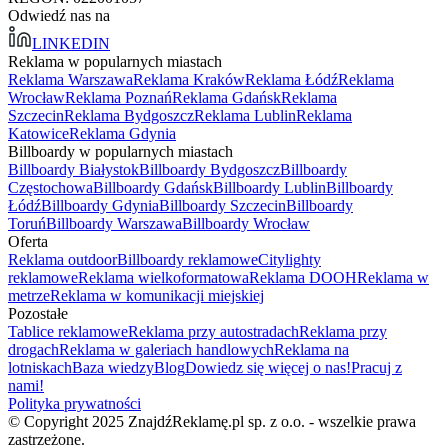
Odwiedź nas na
LINKEDIN
Reklama w popularnych miastach
Reklama Warszawa
Reklama Kraków
Reklama Łódź
Reklama
Wrocław
Reklama Poznań
Reklama Gdańsk
Reklama
Szczecin
Reklama Bydgoszcz
Reklama Lublin
Reklama
Katowice
Reklama Gdynia
Billboardy w popularnych miastach
Billboardy Białystok
Billboardy Bydgoszcz
Billboardy
Częstochowa
Billboardy Gdańsk
Billboardy Lublin
Billboardy
Łódź
Billboardy Gdynia
Billboardy Szczecin
Billboardy
Toruń
Billboardy Warszawa
Billboardy Wrocław
Oferta
Reklama outdoor
Billboardy reklamowe
Citylighty
reklamowe
Reklama wielkoformatowa
Reklama DOOH
Reklama w
metrze
Reklama w komunikacji miejskiej
Pozostałe
Tablice reklamowe
Reklama przy autostradach
Reklama przy
drogach
Reklama w galeriach handlowych
Reklama na
lotniskach
Baza wiedzy
Blog
Dowiedz się więcej o nas!
Pracuj z
nami!
Polityka prywatności
© Copyright 2025 ZnajdźReklamę.pl sp. z o.o. - wszelkie prawa
zastrzeżone.