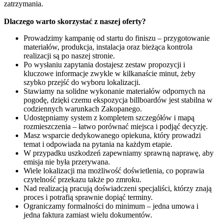
zatrzymania.
Dlaczego warto skorzystać z naszej oferty?
Prowadzimy kampanię od startu do finiszu – przygotowanie
materiałów, produkcja, instalacja oraz bieżąca kontrola
realizacji są po naszej stronie.
Po wysłaniu zapytania dostajesz zestaw propozycji i
kluczowe informacje zwykle w kilkanaście minut, żeby
szybko przejść do wyboru lokalizacji.
Stawiamy na solidne wykonanie materiałów odpornych na
pogodę, dzięki czemu ekspozycja billboardów jest stabilna w
codziennych warunkach Zakopanego.
Udostępniamy system z kompletem szczegółów i mapą
rozmieszczenia – łatwo porównać miejsca i podjąć decyzję.
Masz wsparcie dedykowanego opiekuna, który prowadzi
temat i odpowiada na pytania na każdym etapie.
W przypadku uszkodzeń zapewniamy sprawną naprawę, aby
emisja nie była przerywana.
Wiele lokalizacji ma możliwość doświetlenia, co poprawia
czytelność przekazu także po zmroku.
Nad realizacją pracują doświadczeni specjaliści, którzy znają
proces i potrafią sprawnie dopiąć terminy.
Ograniczamy formalności do minimum – jedna umowa i
jedna faktura zamiast wielu dokumentów.