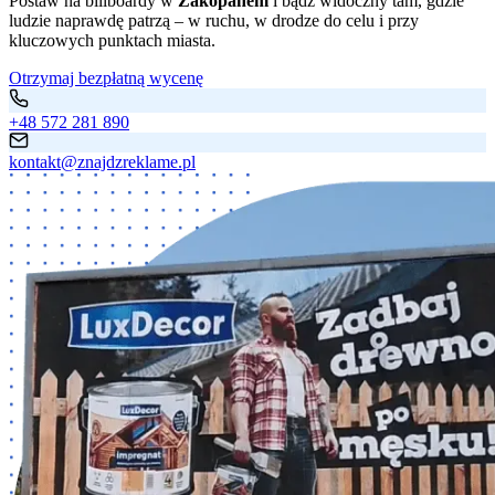
Postaw na billboardy w
Zakopanem
i bądź widoczny tam, gdzie
ludzie naprawdę patrzą – w ruchu, w drodze do celu i przy
kluczowych punktach miasta.
Otrzymaj bezpłatną wycenę
+48 572 281 890
kontakt@znajdzreklame.pl