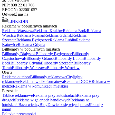
50-558 Wrocław
NIP: 898 22 01 766
REGON: 022001057
Odwiedź nas na
LINKEDIN
Reklama w popularnych miastach
Reklama Warszawa
Reklama Kraków
Reklama Łódź
Reklama
Wrocław
Reklama Poznań
Reklama Gdańsk
Reklama
Szczecin
Reklama Bydgoszcz
Reklama Lublin
Reklama
Katowice
Reklama Gdynia
Billboardy w popularnych miastach
Billboardy Białystok
Billboardy Bydgoszcz
Billboardy
Częstochowa
Billboardy Gdańsk
Billboardy Lublin
Billboardy
Łódź
Billboardy Gdynia
Billboardy Szczecin
Billboardy
Toruń
Billboardy Warszawa
Billboardy Wrocław
Oferta
Reklama outdoor
Billboardy reklamowe
Citylighty
reklamowe
Reklama wielkoformatowa
Reklama DOOH
Reklama w
metrze
Reklama w komunikacji miejskiej
Pozostałe
Tablice reklamowe
Reklama przy autostradach
Reklama przy
drogach
Reklama w galeriach handlowych
Reklama na
lotniskach
Baza wiedzy
Blog
Dowiedz się więcej o nas!
Pracuj z
nami!
Polityka prywatności