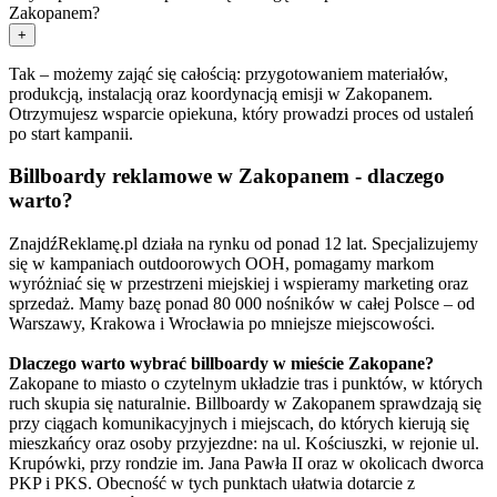
Zakopanem?
+
Tak – możemy zająć się całością: przygotowaniem materiałów,
produkcją, instalacją oraz koordynacją emisji w Zakopanem.
Otrzymujesz wsparcie opiekuna, który prowadzi proces od ustaleń
po start kampanii.
Billboardy reklamowe w Zakopanem - dlaczego
warto?
ZnajdźReklamę.pl działa na rynku od ponad 12 lat. Specjalizujemy
się w kampaniach outdoorowych OOH, pomagamy markom
wyróżniać się w przestrzeni miejskiej i wspieramy marketing oraz
sprzedaż. Mamy bazę ponad 80 000 nośników w całej Polsce – od
Warszawy, Krakowa i Wrocławia po mniejsze miejscowości.
Dlaczego warto wybrać billboardy w mieście Zakopane?
Zakopane to miasto o czytelnym układzie tras i punktów, w których
ruch skupia się naturalnie. Billboardy w Zakopanem sprawdzają się
przy ciągach komunikacyjnych i miejscach, do których kierują się
mieszkańcy oraz osoby przyjezdne: na ul. Kościuszki, w rejonie ul.
Krupówki, przy rondzie im. Jana Pawła II oraz w okolicach dworca
PKP i PKS. Obecność w tych punktach ułatwia dotarcie z