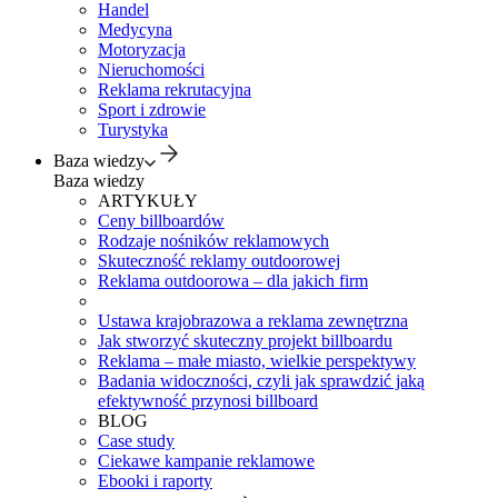
Handel
Medycyna
Motoryzacja
Nieruchomości
Reklama rekrutacyjna
Sport i zdrowie
Turystyka
Baza wiedzy
Baza wiedzy
ARTYKUŁY
Ceny billboardów
Rodzaje nośników reklamowych
Skuteczność reklamy outdoorowej
Reklama outdoorowa – dla jakich firm
Ustawa krajobrazowa a reklama zewnętrzna
Jak stworzyć skuteczny projekt billboardu
Reklama – małe miasto, wielkie perspektywy
Badania widoczności, czyli jak sprawdzić jaką
efektywność przynosi billboard
BLOG
Case study
Ciekawe kampanie reklamowe
Ebooki i raporty