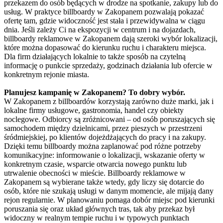
przekazem do osób będących w drodze na spotkanie, zakupy lub do
usług. W praktyce billboardy w Zakopanem pozwalają pokazać
ofertę tam, gdzie widoczność jest stała i przewidywalna w ciągu
dnia. Jeśli zależy Ci na ekspozycji w centrum i na dojazdach,
billboardy reklamowe w Zakopanem dają szeroki wybór lokalizacji,
które można dopasować do kierunku ruchu i charakteru miejsca.
Dla firm działających lokalnie to także sposób na czytelną
informację o punkcie sprzedaży, godzinach działania lub ofercie w
konkretnym rejonie miasta.
Planujesz kampanię w Zakopanem? To dobry wybór.
W Zakopanem z billboardów korzystają zarówno duże marki, jak i
lokalne firmy usługowe, gastronomia, handel czy obiekty
noclegowe. Odbiorcy są zróżnicowani – od osób poruszających się
samochodem między dzielnicami, przez pieszych w przestrzeni
śródmiejskiej, po klientów dojeżdżających do pracy i na zakupy.
Dzięki temu billboardy można zaplanować pod różne potrzeby
komunikacyjne: informowanie o lokalizacji, wskazanie oferty w
konkretnym czasie, wsparcie otwarcia nowego punktu lub
utrwalenie obecności w mieście. Billboardy reklamowe w
Zakopanem są wybierane także wtedy, gdy liczy się dotarcie do
osób, które nie szukają usługi w danym momencie, ale mijają dany
rejon regularnie. W planowaniu pomaga dobór miejsc pod kierunki
poruszania się oraz układ głównych tras, tak aby przekaz był
widoczny w realnym tempie ruchu i w typowych punktach