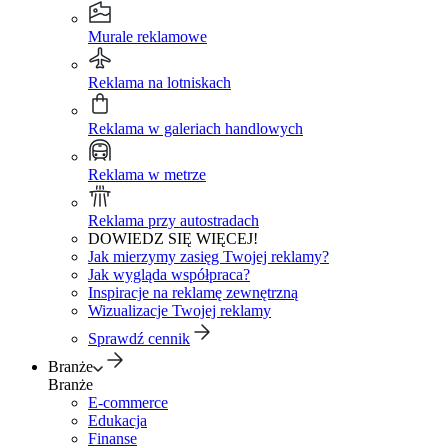
Murale reklamowe
Reklama na lotniskach
Reklama w galeriach handlowych
Reklama w metrze
Reklama przy autostradach
DOWIEDZ SIĘ WIĘCEJ!
Jak mierzymy zasięg Twojej reklamy?
Jak wygląda współpraca?
Inspiracje na reklamę zewnętrzną
Wizualizacje Twojej reklamy
Sprawdź cennik
Branże
Branże
E-commerce
Edukacja
Finanse