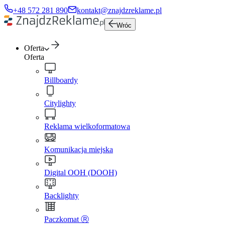
+48 572 281 890
kontakt@znajdzreklame.pl
Wróc
Oferta
Oferta
Billboardy
Citylighty
Reklama wielkoformatowa
Komunikacja miejska
Digital OOH (DOOH)
Backlighty
Paczkomat Ⓡ