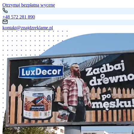
Otrzymaj bezpłatną wycenę
+48 572 281 890
kontakt@znajdzreklame.pl