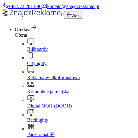
+48 572 281 890
kontakt@znajdzreklame.pl
Wróc
Oferta
Oferta
Billboardy
Citylighty
Reklama wielkoformatowa
Komunikacja miejska
Digital OOH (DOOH)
Backlighty
Paczkomat Ⓡ