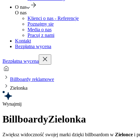
O nas
O nas
Klienci o nas - Referencje
Poznajmy się
Media o nas
Pracuj z nami
Kontakt
Bezpłatna wycena
Bezpłatna wycena
Billboardy reklamowe
Zielonka
Wynajmij
Billboardy
Zielonka
Zwiększ widoczność swojej marki dzięki billboardom w
Zielonce
i p