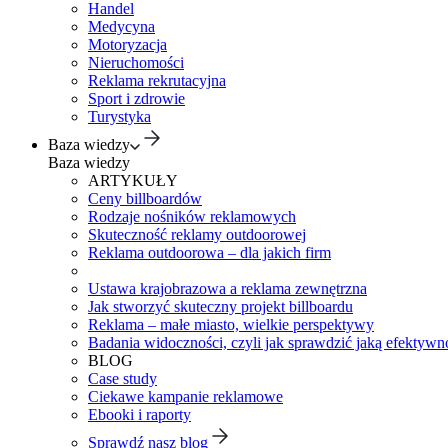
Handel
Medycyna
Motoryzacja
Nieruchomości
Reklama rekrutacyjna
Sport i zdrowie
Turystyka
Baza wiedzy
Baza wiedzy
ARTYKUŁY
Ceny billboardów
Rodzaje nośników reklamowych
Skuteczność reklamy outdoorowej
Reklama outdoorowa – dla jakich firm
Ustawa krajobrazowa a reklama zewnętrzna
Jak stworzyć skuteczny projekt billboardu
Reklama – małe miasto, wielkie perspektywy
Badania widoczności, czyli jak sprawdzić jaką efektywno
BLOG
Case study
Ciekawe kampanie reklamowe
Ebooki i raporty
Sprawdź nasz blog