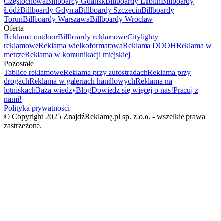
Częstochowa
Billboardy Gdańsk
Billboardy Lublin
Billboardy
Łódź
Billboardy Gdynia
Billboardy Szczecin
Billboardy
Toruń
Billboardy Warszawa
Billboardy Wrocław
Oferta
Reklama outdoor
Billboardy reklamowe
Citylighty
reklamowe
Reklama wielkoformatowa
Reklama DOOH
Reklama w
metrze
Reklama w komunikacji miejskiej
Pozostałe
Tablice reklamowe
Reklama przy autostradach
Reklama przy
drogach
Reklama w galeriach handlowych
Reklama na
lotniskach
Baza wiedzy
Blog
Dowiedz się więcej o nas!
Pracuj z
nami!
Polityka prywatności
© Copyright 2025 ZnajdźReklamę.pl sp. z o.o. - wszelkie prawa
zastrzeżone.