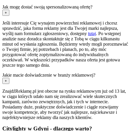
Jak mogę dostać swoją spersonalizowaną ofertę?
+
Jeśli interesuje Cię wynajem powierzchni reklamowej i chcesz
sprawdzić, jaka forma reklamy jest dla Twojej marki najlepsza,
wyślij nam formularz zgłoszeniowy, dostępny
tutaj
. Po wstępnej
analizie nasz doradca skontaktuje się z Tobą w ciągu kilkunastu
minut od wysłania zgłoszenia. Będziemy wtedy mogli porozmawiać
o Twojej firmie, jej potrzebach i planach, po to, aby móc
przygotować ofertę zoptymalizowaną do indywidualnych
oczekiwań. W większości przypadków nasza oferta jest gotowa
jeszcze tego samego dnia.
Jakie macie doświadczenie w branży reklamowej?
+
ZnajdźReklamę.pl jest obecne na rynku reklamowym już od 13 lat,
w ciągu których udało nam się zrealizować wiele skutecznych
kampanii, zarówno zewnętrznych, jak i tych w internecie.
Posiadamy duże, praktyczne doświadczenie i ciągle rozwijamy
swoje kompetencje, aby tworzyć jak najlepsze, najciekawsze i
najefektywniejsze reklamy dla naszych klientów.
Citylighty w Gdyni - dlaczego warto?