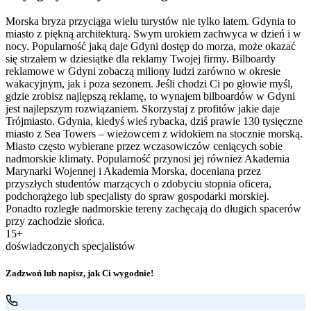
Morska bryza przyciąga wielu turystów nie tylko latem. Gdynia to
miasto z piękną architekturą. Swym urokiem zachwyca w dzień i w
nocy. Popularność jaką daje Gdyni dostęp do morza, może okazać
się strzałem w dziesiątke dla reklamy Twojej firmy. Bilboardy
reklamowe w Gdyni zobaczą miliony ludzi zarówno w okresie
wakacyjnym, jak i poza sezonem. Jeśli chodzi Ci po głowie myśl,
gdzie zrobisz najlępszą reklamę, to wynajem bilboardów w Gdyni
jest najlepszym rozwiązaniem. Skorzystaj z profitów jakie daje
Trójmiasto. Gdynia, kiedyś wieś rybacka, dziś prawie 130 tysięczne
miasto z Sea Towers – wieżowcem z widokiem na stocznie morską.
Miasto często wybierane przez wczasowiczów ceniących sobie
nadmorskie klimaty. Popularność przynosi jej również Akademia
Marynarki Wojennej i Akademia Morska, doceniana przez
przyszłych studentów marzących o zdobyciu stopnia oficera,
podchorążego lub specjalisty do spraw gospodarki morskiej.
Ponadto rozległe nadmorskie tereny zachęcają do długich spacerów
przy zachodzie słońca.
15+
doświadczonych specjalistów
Zadzwoń lub napisz, jak Ci wygodnie!