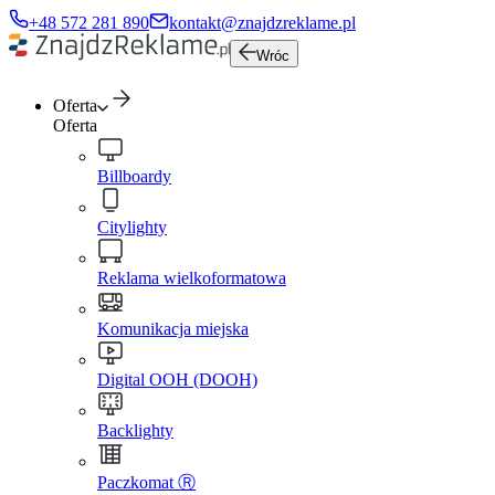
+48 572 281 890
kontakt@znajdzreklame.pl
Wróc
Oferta
Oferta
Billboardy
Citylighty
Reklama wielkoformatowa
Komunikacja miejska
Digital OOH (DOOH)
Backlighty
Paczkomat Ⓡ