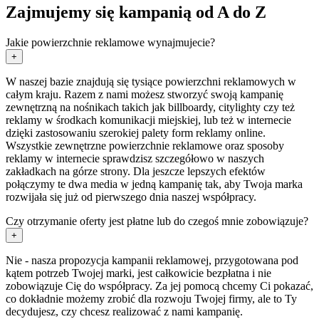
Zajmujemy się kampanią od A do Z
Jakie powierzchnie reklamowe wynajmujecie?
+
W naszej bazie znajdują się tysiące powierzchni reklamowych w
całym kraju. Razem z nami możesz stworzyć swoją kampanię
zewnętrzną na nośnikach takich jak billboardy, citylighty czy też
reklamy w środkach komunikacji miejskiej, lub też w internecie
dzięki zastosowaniu szerokiej palety form reklamy online.
Wszystkie zewnętrzne powierzchnie reklamowe oraz sposoby
reklamy w internecie sprawdzisz szczegółowo w naszych
zakładkach na górze strony. Dla jeszcze lepszych efektów
połączymy te dwa media w jedną kampanię tak, aby Twoja marka
rozwijała się już od pierwszego dnia naszej współpracy.
Czy otrzymanie oferty jest płatne lub do czegoś mnie zobowiązuje?
+
Nie - nasza propozycja kampanii reklamowej, przygotowana pod
kątem potrzeb Twojej marki, jest całkowicie bezpłatna i nie
zobowiązuje Cię do współpracy. Za jej pomocą chcemy Ci pokazać,
co dokładnie możemy zrobić dla rozwoju Twojej firmy, ale to Ty
decydujesz, czy chcesz realizować z nami kampanię.