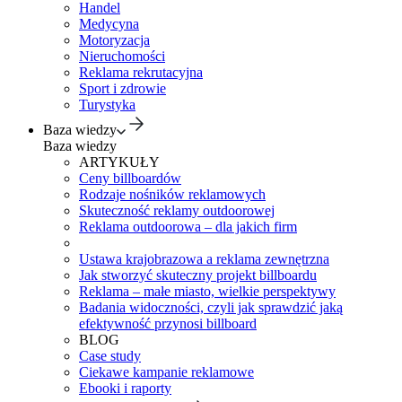
Handel
Medycyna
Motoryzacja
Nieruchomości
Reklama rekrutacyjna
Sport i zdrowie
Turystyka
Baza wiedzy
Baza wiedzy
ARTYKUŁY
Ceny billboardów
Rodzaje nośników reklamowych
Skuteczność reklamy outdoorowej
Reklama outdoorowa – dla jakich firm
Ustawa krajobrazowa a reklama zewnętrzna
Jak stworzyć skuteczny projekt billboardu
Reklama – małe miasto, wielkie perspektywy
Badania widoczności, czyli jak sprawdzić jaką
efektywność przynosi billboard
BLOG
Case study
Ciekawe kampanie reklamowe
Ebooki i raporty