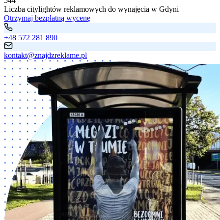
544
Liczba
citylightów reklamowych
do wynajęcia
w Gdyni
Otrzymaj bezpłatną wycenę
+48 572 281 890
kontakt@znajdzreklame.pl