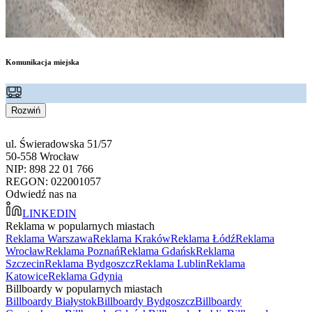
Komunikacja miejska
Rozwiń
ul. Świeradowska 51/57
50-558 Wrocław
NIP: 898 22 01 766
REGON: 022001057
Odwiedź nas na
LINKEDIN
Reklama w popularnych miastach
Reklama Warszawa
Reklama Kraków
Reklama Łódź
Reklama
Wrocław
Reklama Poznań
Reklama Gdańsk
Reklama
Szczecin
Reklama Bydgoszcz
Reklama Lublin
Reklama
Katowice
Reklama Gdynia
Billboardy w popularnych miastach
Billboardy Białystok
Billboardy Bydgoszcz
Billboardy