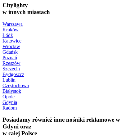
Citylighty
w innych miastach
Warszawa
Kraków
Łódź
Katowice
Wrocław
Gdańsk
Poznań
Rzeszów
Szczecin
Bydgoszcz
Lublin
Częstochowa
Białystok
Opole
Gdynia
Radom
Posiadamy również inne nośniki reklamowe w
Gdyni oraz
w całej Polsce