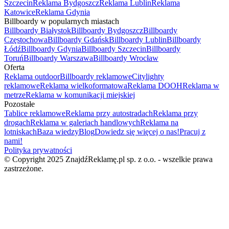
Szczecin
Reklama Bydgoszcz
Reklama Lublin
Reklama
Katowice
Reklama Gdynia
Billboardy w popularnych miastach
Billboardy Białystok
Billboardy Bydgoszcz
Billboardy
Częstochowa
Billboardy Gdańsk
Billboardy Lublin
Billboardy
Łódź
Billboardy Gdynia
Billboardy Szczecin
Billboardy
Toruń
Billboardy Warszawa
Billboardy Wrocław
Oferta
Reklama outdoor
Billboardy reklamowe
Citylighty
reklamowe
Reklama wielkoformatowa
Reklama DOOH
Reklama w
metrze
Reklama w komunikacji miejskiej
Pozostałe
Tablice reklamowe
Reklama przy autostradach
Reklama przy
drogach
Reklama w galeriach handlowych
Reklama na
lotniskach
Baza wiedzy
Blog
Dowiedz się więcej o nas!
Pracuj z
nami!
Polityka prywatności
© Copyright 2025 ZnajdźReklamę.pl sp. z o.o. - wszelkie prawa
zastrzeżone.