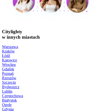
Citylighty
w innych miastach
Warszawa
Kraków
Łódź
Katowice
Wrocław
Gdańsk
Poznań
Rzeszów
Szczecin
Bydgoszcz
Lublin
Częstochowa
Białystok
Opole
Gdynia