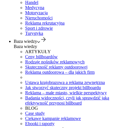
Handel
Medycyna
Motoryzacja
Nieruchomości
Reklama rekrutacyjna
Sport i zdrowie
Turystyka
Baza wiedzy
Baza wiedzy
ARTYKUŁY
Ceny billboardów
Rodzaje nośników reklamowych
Skuteczność reklamy outdoorowej
Reklama outdoorowa – dla jakich firm
Ustawa krajobrazowa a reklama zewnętrzna
Jak stworzyć skuteczny projekt billboardu
Reklama – małe miasto, wielkie perspektywy
Badania widoczności, czyli jak sprawdzić jaką
efektywność przynosi billboard
BLOG
Case study
Ciekawe kampanie reklamowe
Ebooki i raporty