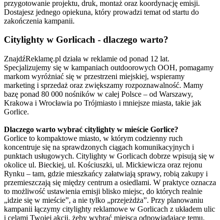
przygotowanie projektu, druk, montaż oraz koordynację emisji.
Dostajesz jednego opiekuna, który prowadzi temat od startu do
zakończenia kampanii.
Citylighty w Gorlicach - dlaczego warto?
ZnajdźReklamę.pl działa w reklamie od ponad 12 lat.
Specjalizujemy się w kampaniach outdoorowych OOH, pomagamy
markom wyróżniać się w przestrzeni miejskiej, wspieramy
marketing i sprzedaż oraz zwiększamy rozpoznawalność. Mamy
bazę ponad 80 000 nośników w całej Polsce – od Warszawy,
Krakowa i Wrocławia po Trójmiasto i mniejsze miasta, takie jak
Gorlice.
Dlaczego warto wybrać citylighty w mieście Gorlice?
Gorlice to kompaktowe miasto, w którym codzienny ruch
koncentruje się na sprawdzonych ciągach komunikacyjnych i
punktach usługowych. Citylighty w Gorlicach dobrze wpisują się w
okolice ul. Bieckiej, ul. Kościuszki, ul. Mickiewicza oraz rejonu
Rynku – tam, gdzie mieszkańcy załatwiają sprawy, robią zakupy i
przemieszczają się między centrum a osiedlami. W praktyce oznacza
to możliwość ustawienia emisji blisko miejsc, do których realnie
„idzie się w mieście”, a nie tylko „przejeżdża”. Przy planowaniu
kampanii łączymy citylighty reklamowe w Gorlicach z układem ulic
i celami Twojej akcji, żeby wybrać miejsca odpowiadające temu,