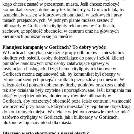
kogo chcesz zastać w przestrzeni miasta. Jeśli chcesz rozłożyć
komunikat szerzej, dobieramy też billboardy w Gorlicach tak, by
uzupełniały zasięg w kluczowych punktach wjazdowych i przy
trasach przejazdowych. W jednym planie możesz zestawić
billboardy w Gorlicach i citylighty reklamowe w Gorlicach,
zachowując spójność obecności w centrum oraz na głównych
kierunkach poruszania się po mieście.
Planujesz kampanię w Gorlicach? To dobry wybór.
W Gorlicach spotykają się różne grupy odbiorców – mieszkańcy
okolicznych osiedli, osoby dojeżdżające do pracy i szkół, klienci
punktów handlowych oraz osoby załatwiające sprawy w
instytucjach i usługach. Dzięki temu citylighty reklamowe w
Gorlicach można zaplanować tak, by komunikat był obecny w
rytmie codziennych przejść i krótkich przejazdów po mieście. W
zależności od potrzeb dobieramy liczbę punktów oraz czas emisji,
tak aby działania były czytelne i uporządkowane. Jeśli kampania ma
objąć więcej kierunków, dobieramy również billboardy w
Gorlicach, aby rozszerzyć obecność poza ścisłe centrum i wzmocnić
widoczność przy trasach, którymi mieszkańcy regularnie dojeżdżają
do konkretnych miejsc. W efekcie w jednym zestawie możesz mieć
zarówno citylighty w Gorlicach, jak i billboardy w Gorlicach,
ułożone w logiczny układ dla miasta.
Dlaczego warto skorzystać z naszej oferty?