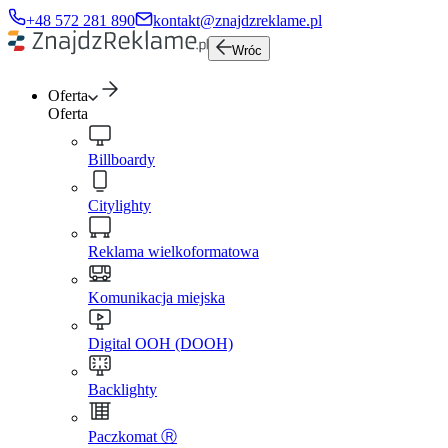
+48 572 281 890
kontakt@znajdzreklame.pl
Wróc
Oferta
Oferta
Billboardy
Citylighty
Reklama wielkoformatowa
Komunikacja miejska
Digital OOH (DOOH)
Backlighty
Paczkomat Ⓡ