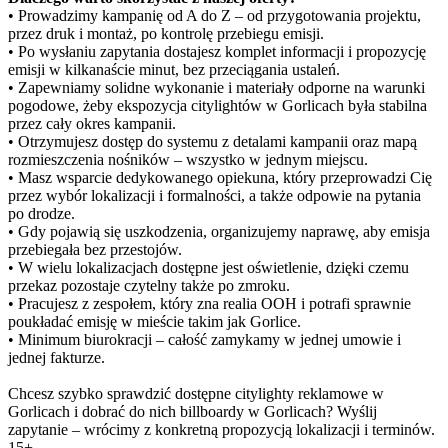
• Prowadzimy kampanię od A do Z – od przygotowania projektu,
przez druk i montaż, po kontrolę przebiegu emisji.
• Po wysłaniu zapytania dostajesz komplet informacji i propozycję
emisji w kilkanaście minut, bez przeciągania ustaleń.
• Zapewniamy solidne wykonanie i materiały odporne na warunki
pogodowe, żeby ekspozycja citylightów w Gorlicach była stabilna
przez cały okres kampanii.
• Otrzymujesz dostęp do systemu z detalami kampanii oraz mapą
rozmieszczenia nośników – wszystko w jednym miejscu.
• Masz wsparcie dedykowanego opiekuna, który przeprowadzi Cię
przez wybór lokalizacji i formalności, a także odpowie na pytania
po drodze.
• Gdy pojawią się uszkodzenia, organizujemy naprawę, aby emisja
przebiegała bez przestojów.
• W wielu lokalizacjach dostępne jest oświetlenie, dzięki czemu
przekaz pozostaje czytelny także po zmroku.
• Pracujesz z zespołem, który zna realia OOH i potrafi sprawnie
poukładać emisję w mieście takim jak Gorlice.
• Minimum biurokracji – całość zamykamy w jednej umowie i
jednej fakturze.
Chcesz szybko sprawdzić dostępne citylighty reklamowe w
Gorlicach i dobrać do nich billboardy w Gorlicach? Wyślij
zapytanie – wrócimy z konkretną propozycją lokalizacji i terminów.
15+