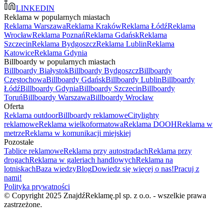
LINKEDIN
Reklama w popularnych miastach
Reklama Warszawa
Reklama Kraków
Reklama Łódź
Reklama
Wrocław
Reklama Poznań
Reklama Gdańsk
Reklama
Szczecin
Reklama Bydgoszcz
Reklama Lublin
Reklama
Katowice
Reklama Gdynia
Billboardy w popularnych miastach
Billboardy Białystok
Billboardy Bydgoszcz
Billboardy
Częstochowa
Billboardy Gdańsk
Billboardy Lublin
Billboardy
Łódź
Billboardy Gdynia
Billboardy Szczecin
Billboardy
Toruń
Billboardy Warszawa
Billboardy Wrocław
Oferta
Reklama outdoor
Billboardy reklamowe
Citylighty
reklamowe
Reklama wielkoformatowa
Reklama DOOH
Reklama w
metrze
Reklama w komunikacji miejskiej
Pozostałe
Tablice reklamowe
Reklama przy autostradach
Reklama przy
drogach
Reklama w galeriach handlowych
Reklama na
lotniskach
Baza wiedzy
Blog
Dowiedz się więcej o nas!
Pracuj z
nami!
Polityka prywatności
© Copyright 2025 ZnajdźReklamę.pl sp. z o.o. - wszelkie prawa
zastrzeżone.