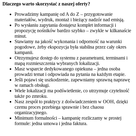
Dlaczego warto skorzystać z naszej oferty?
Prowadzimy kampanię od A do Z – przygotowanie
materiałów, wydruk, montaż i bieżący nadzór nad emisją.
Po wysłaniu zapytania dostajesz komplet informacji i
propozycję nośników bardzo szybko – zwykle w kilkanaście
minut.
Stawiamy na jakość wykonania i odporność na warunki
pogodowe, żeby ekspozycja była stabilna przez cały okres
kampanii.
Otrzymujesz dostęp do systemu z parametrami, terminami i
mapą rozmieszczenia wybranych lokalizacji.
Masz wsparcie dedykowanego opiekuna – jedna osoba
prowadzi temat i odpowiada na pytania na każdym etapie.
Jeśli pojawi się uszkodzenie, zapewniamy sprawną naprawę
w ramach obsługi.
Wiele lokalizacji ma podświetlenie, co utrzymuje czytelność
także po zmroku.
Nasz zespół to praktycy z doświadczeniem w OOH, dzięki
czemu proces przebiega sprawnie i bez chaosu
organizacyjnego.
Minimum formalności – kampanię rozliczamy w prostej
formule: jedna umowa i jedna faktura.