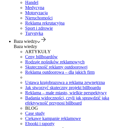
Handel
Medycyna
Motoryzacja
Nieruchomości
Reklama rekrutacyjna
Sport i zdrowie
Turystyka
Baza wiedzy
Baza wiedzy
ARTYKUŁY
Ceny billboardów
Rodzaje nośników reklamowych
Skuteczność reklamy outdoorowej
Reklama outdoorowa – dla jakich firm
Ustawa krajobrazowa a reklama zewnętrzna
Jak stworzyć skuteczny projekt billboardu
Reklama – małe miasto, wielkie perspektywy
Badania widoczności, czyli jak sprawdzić jaką
efektywność przynosi billboard
BLOG
Case study
Ciekawe kampanie reklamowe
Ebooki i raporty