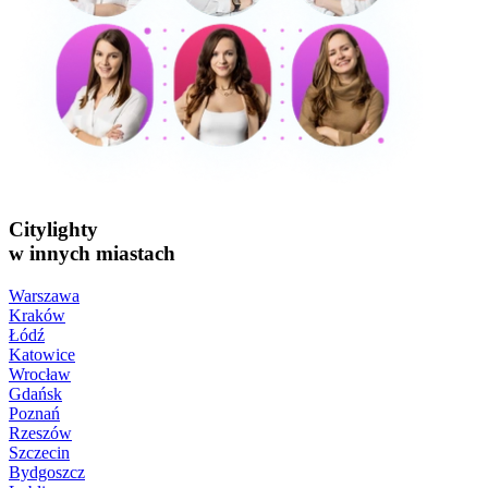
Citylighty
w innych miastach
Warszawa
Kraków
Łódź
Katowice
Wrocław
Gdańsk
Poznań
Rzeszów
Szczecin
Bydgoszcz