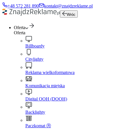
+48 572 281 890
kontakt@znajdzreklame.pl
Wróc
Oferta
Oferta
Billboardy
Citylighty
Reklama wielkoformatowa
Komunikacja miejska
Digital OOH (DOOH)
Backlighty
Paczkomat Ⓡ