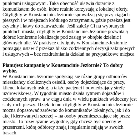
punktami usługowymi. Taka obecność ułatwia dotarcie z
komunikatem do osób, które realnie korzystają z lokalnej oferty.
Citylighty w Konstancinie-Jeziornie sprawdzają się przy ciągach
pieszych i w miejscach krótkiego zatrzymania, gdzie przekaz jest
czytelny i łatwy do zauważenia. Jeśli zależy Ci na wybranych
punktach miasta, citylighty w Konstancinie-Jeziornie pozwalają
dobrać konkretne lokalizacje pod zasięg w obrębie dzielnic i
głównych ulic. W praktyce citylighty w Konstancinie-Jeziornie
pomagają ustawić przekaz blisko codziennych decyzji zakupowych
i usługowych – bez rozdrabniania działań na przypadkowe miejsca.
Planujesz kampanię w Konstancinie-Jeziornie? To dobry
wybór.
W Konstancinie-Jeziornie spotykają się różne grupy odbiorców –
mieszkańcy okolicznych osiedli, osoby dojeżdżające do pracy,
klienci lokalnych usług, a także pacjenci i odwiedzający strefę
uzdrowiskową. W tygodniu miasto działa rytmem dojazdów i
codziennych spraw, a w ciągu dnia w wielu punktach widoczny jest
stały ruch pieszy. Dzięki temu citylighty w Konstancinie-Jeziornie
można dopasować zarówno do komunikatów lokalnych, jak i do
akcji kierowanych szerzej – na osoby przemieszczające się przez
miasto. To rozwiązanie wygodne, gdy chcesz być obecny w
przestrzeni, którą odbiorcy znają i regularnie mijają w swoich
trasach.