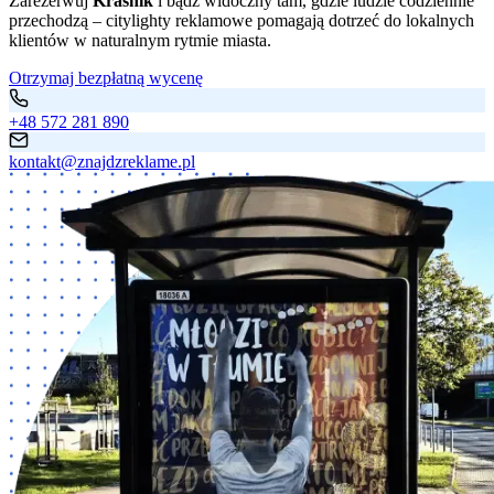
Zarezerwuj
Kraśnik
i bądź widoczny tam, gdzie ludzie codziennie
przechodzą – citylighty reklamowe pomagają dotrzeć do lokalnych
klientów w naturalnym rytmie miasta.
Otrzymaj bezpłatną wycenę
+48 572 281 890
kontakt@znajdzreklame.pl