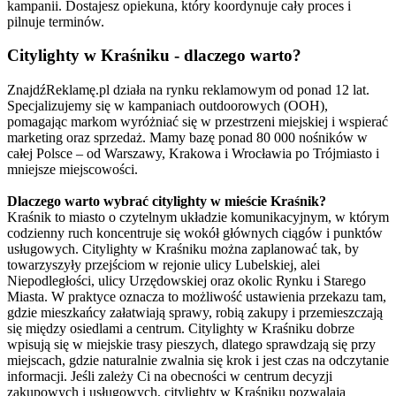
kampanii. Dostajesz opiekuna, który koordynuje cały proces i
pilnuje terminów.
Citylighty w Kraśniku - dlaczego warto?
ZnajdźReklamę.pl działa na rynku reklamowym od ponad 12 lat.
Specjalizujemy się w kampaniach outdoorowych (OOH),
pomagając markom wyróżniać się w przestrzeni miejskiej i wspierać
marketing oraz sprzedaż. Mamy bazę ponad 80 000 nośników w
całej Polsce – od Warszawy, Krakowa i Wrocławia po Trójmiasto i
mniejsze miejscowości.
Dlaczego warto wybrać citylighty w mieście Kraśnik?
Kraśnik to miasto o czytelnym układzie komunikacyjnym, w którym
codzienny ruch koncentruje się wokół głównych ciągów i punktów
usługowych. Citylighty w Kraśniku można zaplanować tak, by
towarzyszyły przejściom w rejonie ulicy Lubelskiej, alei
Niepodległości, ulicy Urzędowskiej oraz okolic Rynku i Starego
Miasta. W praktyce oznacza to możliwość ustawienia przekazu tam,
gdzie mieszkańcy załatwiają sprawy, robią zakupy i przemieszczają
się między osiedlami a centrum. Citylighty w Kraśniku dobrze
wpisują się w miejskie trasy pieszych, dlatego sprawdzają się przy
miejscach, gdzie naturalnie zwalnia się krok i jest czas na odczytanie
informacji. Jeśli zależy Ci na obecności w centrum decyzji
zakupowych i usługowych, citylighty w Kraśniku pozwalają