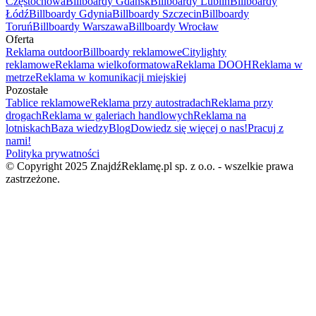
Częstochowa
Billboardy Gdańsk
Billboardy Lublin
Billboardy
Łódź
Billboardy Gdynia
Billboardy Szczecin
Billboardy
Toruń
Billboardy Warszawa
Billboardy Wrocław
Oferta
Reklama outdoor
Billboardy reklamowe
Citylighty
reklamowe
Reklama wielkoformatowa
Reklama DOOH
Reklama w
metrze
Reklama w komunikacji miejskiej
Pozostałe
Tablice reklamowe
Reklama przy autostradach
Reklama przy
drogach
Reklama w galeriach handlowych
Reklama na
lotniskach
Baza wiedzy
Blog
Dowiedz się więcej o nas!
Pracuj z
nami!
Polityka prywatności
© Copyright 2025 ZnajdźReklamę.pl sp. z o.o. - wszelkie prawa
zastrzeżone.