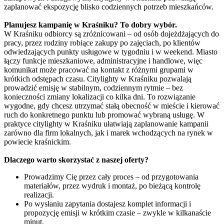
zaplanować ekspozycję blisko codziennych potrzeb mieszkańców.
Planujesz kampanię w Kraśniku? To dobry wybór.
W Kraśniku odbiorcy są zróżnicowani – od osób dojeżdżających do
pracy, przez rodziny robiące zakupy po zajęciach, po klientów
odwiedzających punkty usługowe w tygodniu i w weekend. Miasto
łączy funkcje mieszkaniowe, administracyjne i handlowe, więc
komunikat może pracować na kontakt z różnymi grupami w
krótkich odstępach czasu. Citylighty w Kraśniku pozwalają
prowadzić emisję w stabilnym, codziennym rytmie – bez
konieczności zmiany lokalizacji co kilka dni. To rozwiązanie
wygodne, gdy chcesz utrzymać stałą obecność w mieście i kierować
ruch do konkretnego punktu lub promować wybraną usługę. W
praktyce citylighty w Kraśniku ułatwiają zaplanowanie kampanii
zarówno dla firm lokalnych, jak i marek wchodzących na rynek w
powiecie kraśnickim.
Dlaczego warto skorzystać z naszej oferty?
Prowadzimy Cię przez cały proces – od przygotowania
materiałów, przez wydruk i montaż, po bieżącą kontrolę
realizacji.
Po wysłaniu zapytania dostajesz komplet informacji i
propozycję emisji w krótkim czasie – zwykle w kilkanaście
minut.