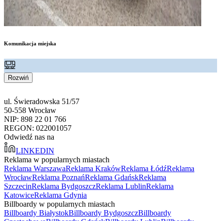
Komunikacja miejska
Rozwiń
ul. Świeradowska 51/57
50-558 Wrocław
NIP: 898 22 01 766
REGON: 022001057
Odwiedź nas na
LINKEDIN
Reklama w popularnych miastach
Reklama Warszawa
Reklama Kraków
Reklama Łódź
Reklama
Wrocław
Reklama Poznań
Reklama Gdańsk
Reklama
Szczecin
Reklama Bydgoszcz
Reklama Lublin
Reklama
Katowice
Reklama Gdynia
Billboardy w popularnych miastach
Billboardy Białystok
Billboardy Bydgoszcz
Billboardy