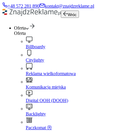
+48 572 281 890
kontakt@znajdzreklame.pl
Wróc
Oferta
Oferta
Billboardy
Citylighty
Reklama wielkoformatowa
Komunikacja miejska
Digital OOH (DOOH)
Backlighty
Paczkomat Ⓡ