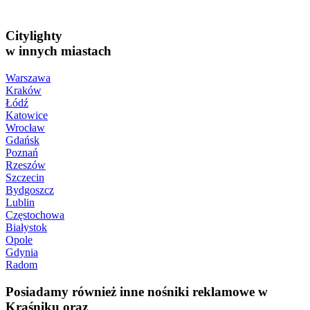
Citylighty
w innych miastach
Warszawa
Kraków
Łódź
Katowice
Wrocław
Gdańsk
Poznań
Rzeszów
Szczecin
Bydgoszcz
Lublin
Częstochowa
Białystok
Opole
Gdynia
Radom
Posiadamy również inne nośniki reklamowe w
Kraśniku oraz