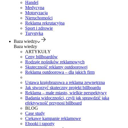
Handel
Medycyna
Motoryzacja
Nieruchomości
Reklama rekrutacyjna
Sport i zdrowie
Turystyka
Baza wiedzy
Baza wiedzy
ARTYKUŁY
Ceny billboardów
Rodzaje nośników reklamowych
Skuteczność reklamy outdoorowej
Reklama outdoorowa – dla jakich firm
Ustawa krajobrazowa a reklama zewnętrzna
Jak stworzyć skuteczny projekt billboardu
Reklama – małe miasto, wielkie perspektywy
Badania widoczności, czyli jak sprawdzić jaką
efektywność przynosi billboard
BLOG
Case study
Ciekawe kampanie reklamowe
Ebooki i raporty