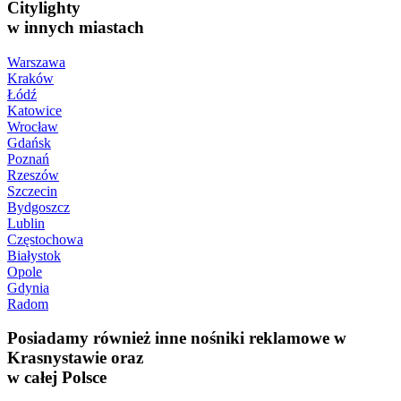
Citylighty
w innych miastach
Warszawa
Kraków
Łódź
Katowice
Wrocław
Gdańsk
Poznań
Rzeszów
Szczecin
Bydgoszcz
Lublin
Częstochowa
Białystok
Opole
Gdynia
Radom
Posiadamy również inne nośniki reklamowe w
Krasnystawie oraz
w całej Polsce