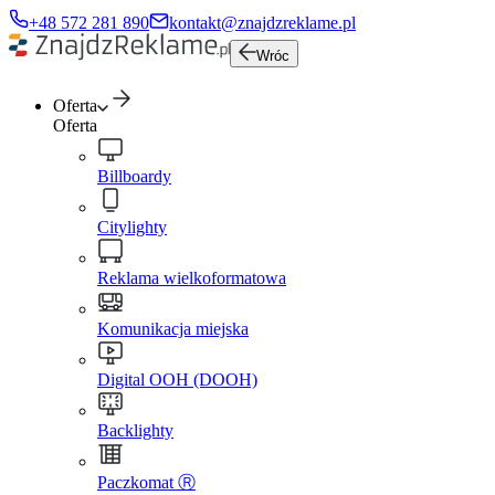
+48 572 281 890
kontakt@znajdzreklame.pl
Wróc
Oferta
Oferta
Billboardy
Citylighty
Reklama wielkoformatowa
Komunikacja miejska
Digital OOH (DOOH)
Backlighty
Paczkomat Ⓡ