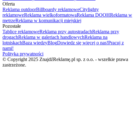
Oferta
Reklama outdoor
Billboardy reklamowe
Citylighty
reklamowe
Reklama wielkoformatowa
Reklama DOOH
Reklama w
metrze
Reklama w komunikacji miejskiej
Pozostałe
Tablice reklamowe
Reklama przy autostradach
Reklama przy
drogach
Reklama w galeriach handlowych
Reklama na
lotniskach
Baza wiedzy
Blog
Dowiedz się więcej o nas!
Pracuj z
nami!
Polityka prywatności
© Copyright 2025 ZnajdźReklamę.pl sp. z o.o. - wszelkie prawa
zastrzeżone.