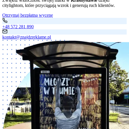
Zwiększ widoczność swojej marki w
Krasnystawie
dzięki
citylightom, które przyciągają wzrok i generują ruch klientów.
Otrzymaj bezpłatną wycenę
+48 572 281 890
kontakt@znajdzreklame.pl