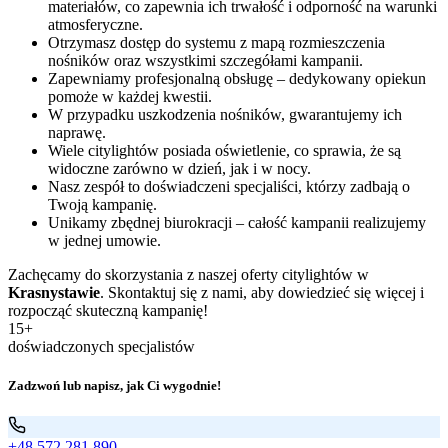
materiałów, co zapewnia ich trwałość i odporność na warunki
atmosferyczne.
Otrzymasz dostęp do systemu z mapą rozmieszczenia
nośników oraz wszystkimi szczegółami kampanii.
Zapewniamy profesjonalną obsługę – dedykowany opiekun
pomoże w każdej kwestii.
W przypadku uszkodzenia nośników, gwarantujemy ich
naprawę.
Wiele citylightów posiada oświetlenie, co sprawia, że są
widoczne zarówno w dzień, jak i w nocy.
Nasz zespół to doświadczeni specjaliści, którzy zadbają o
Twoją kampanię.
Unikamy zbędnej biurokracji – całość kampanii realizujemy
w jednej umowie.
Zachęcamy do skorzystania z naszej oferty citylightów w
Krasnystawie
. Skontaktuj się z nami, aby dowiedzieć się więcej i
rozpocząć skuteczną kampanię!
15+
doświadczonych specjalistów
Zadzwoń lub napisz, jak Ci wygodnie!
+48 572 281 890