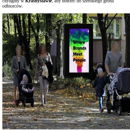
citylighty w
Krasnystawie
, aby dotrzeć do szerokiego grona
odbiorców.