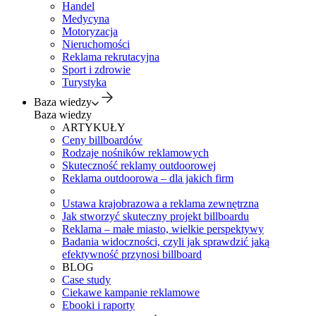
Handel
Medycyna
Motoryzacja
Nieruchomości
Reklama rekrutacyjna
Sport i zdrowie
Turystyka
Baza wiedzy
Baza wiedzy
ARTYKUŁY
Ceny billboardów
Rodzaje nośników reklamowych
Skuteczność reklamy outdoorowej
Reklama outdoorowa – dla jakich firm
Ustawa krajobrazowa a reklama zewnętrzna
Jak stworzyć skuteczny projekt billboardu
Reklama – małe miasto, wielkie perspektywy
Badania widoczności, czyli jak sprawdzić jaką
efektywność przynosi billboard
BLOG
Case study
Ciekawe kampanie reklamowe
Ebooki i raporty