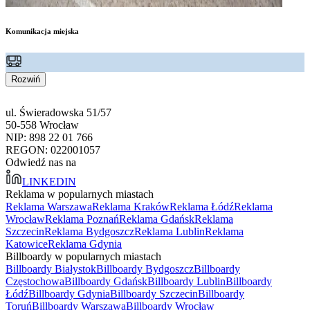
Komunikacja miejska
Rozwiń
ul. Świeradowska 51/57
50-558 Wrocław
NIP: 898 22 01 766
REGON: 022001057
Odwiedź nas na
LINKEDIN
Reklama w popularnych miastach
Reklama Warszawa
Reklama Kraków
Reklama Łódź
Reklama
Wrocław
Reklama Poznań
Reklama Gdańsk
Reklama
Szczecin
Reklama Bydgoszcz
Reklama Lublin
Reklama
Katowice
Reklama Gdynia
Billboardy w popularnych miastach
Billboardy Białystok
Billboardy Bydgoszcz
Billboardy
Częstochowa
Billboardy Gdańsk
Billboardy Lublin
Billboardy
Łódź
Billboardy Gdynia
Billboardy Szczecin
Billboardy
Toruń
Billboardy Warszawa
Billboardy Wrocław