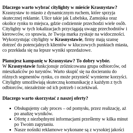
Dlaczego warto wybrać citylighty w mieście Krasnystaw?
Krasnystaw to miasto z dynamicznym ruchem, które sprzyja
skutecznej reklamie. Ulice takie jak Lubelska, Zamojska oraz
okolice rynku to miejsca, gdzie codziennie przechodzi wiele osób.
Citylighty w tych lokalizacjach przyciągają uwagę przechodniów i
kierowców, co sprawia, że Twoja marka zyskuje na widoczności.
Wykorzystując citylighty w
Krasnystawie
, firmy mają szansę
dotrzeć do potencjalnych klientów w kluczowych punktach miasta,
co przekłada się na lepsze wyniki sprzedażowe.
Planujesz kampanię w Krasnystaw? To dobry wybór.
W
Krasnystawie
funkcjonuje zróżnicowana grupa odbiorców, od
mieszkańców po turystów. Warto skupić się na docieraniu do
różnych segmentów rynku, co może przynieść wymierne korzyści.
Citylighty umożliwiają skuteczną komunikację z każdym z tych
odbiorców, niezależnie od ich potrzeb i oczekiwań.
Dlaczego warto skorzystać z naszej oferty?
Obsługujemy cały proces – od pomysłu, przez realizację, aż
po analizę wyników.
Ofertę z niezbędnymi informacjami prześlemy w kilka minut
po Twoim zapytaniu.
Nasze nośniki reklamowe wykonane są z wysokiej jakości