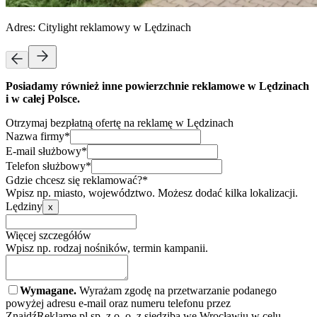
Adres:
Citylight reklamowy w Lędzinach
Posiadamy również inne powierzchnie reklamowe w Lędzinach
i w całej Polsce.
Otrzymaj bezpłatną ofertę na reklamę w Lędzinach
Nazwa firmy*
E-mail służbowy*
Telefon służbowy*
Gdzie chcesz się reklamować?*
Wpisz np. miasto, województwo. Możesz dodać kilka lokalizacji.
Lędziny
x
Więcej szczegółów
Wpisz np. rodzaj nośników, termin kampanii.
Wymagane.
Wyrażam zgodę na przetwarzanie podanego
powyżej adresu e-mail oraz numeru telefonu przez
ZnajdźReklamę.pl sp. z o. o. z siedzibą we Wrocławiu w celu