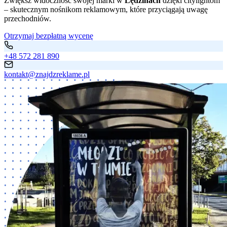
Zwiększ widoczność swojej marki w
Lędzinach
dzięki citylightom
– skutecznym nośnikom reklamowym, które przyciągają uwagę
przechodniów.
Otrzymaj bezpłatną wycenę
+48 572 281 890
kontakt@znajdzreklame.pl