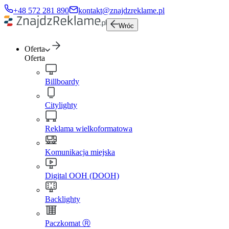
+48 572 281 890
kontakt@znajdzreklame.pl
Wróc
Oferta
Oferta
Billboardy
Citylighty
Reklama wielkoformatowa
Komunikacja miejska
Digital OOH (DOOH)
Backlighty
Paczkomat Ⓡ