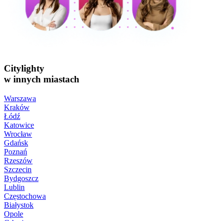
Citylighty
w innych miastach
Warszawa
Kraków
Łódź
Katowice
Wrocław
Gdańsk
Poznań
Rzeszów
Szczecin
Bydgoszcz
Lublin
Częstochowa
Białystok
Opole