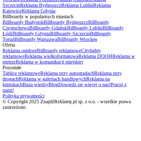
Szczecin
Reklama Bydgoszcz
Reklama Lublin
Reklama
Katowice
Reklama Gdynia
Billboardy w popularnych miastach
Billboardy Białystok
Billboardy Bydgoszcz
Billboardy
Częstochowa
Billboardy Gdańsk
Billboardy Lublin
Billboardy
Łódź
Billboardy Gdynia
Billboardy Szczecin
Billboardy
Toruń
Billboardy Warszawa
Billboardy Wrocław
Oferta
Reklama outdoor
Billboardy reklamowe
Citylighty
reklamowe
Reklama wielkoformatowa
Reklama DOOH
Reklama w
metrze
Reklama w komunikacji miejskiej
Pozostałe
Tablice reklamowe
Reklama przy autostradach
Reklama przy
drogach
Reklama w galeriach handlowych
Reklama na
lotniskach
Baza wiedzy
Blog
Dowiedz się więcej o nas!
Pracuj z
nami!
Polityka prywatności
© Copyright 2025 ZnajdźReklamę.pl sp. z o.o. - wszelkie prawa
zastrzeżone.