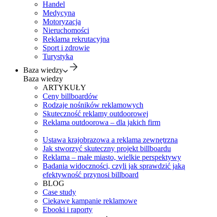
Handel
Medycyna
Motoryzacja
Nieruchomości
Reklama rekrutacyjna
Sport i zdrowie
Turystyka
Baza wiedzy
Baza wiedzy
ARTYKUŁY
Ceny billboardów
Rodzaje nośników reklamowych
Skuteczność reklamy outdoorowej
Reklama outdoorowa – dla jakich firm
Ustawa krajobrazowa a reklama zewnętrzna
Jak stworzyć skuteczny projekt billboardu
Reklama – małe miasto, wielkie perspektywy
Badania widoczności, czyli jak sprawdzić jaką
efektywność przynosi billboard
BLOG
Case study
Ciekawe kampanie reklamowe
Ebooki i raporty