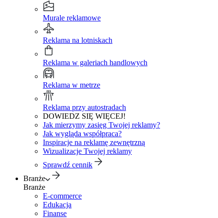
Murale reklamowe
Reklama na lotniskach
Reklama w galeriach handlowych
Reklama w metrze
Reklama przy autostradach
DOWIEDZ SIĘ WIĘCEJ!
Jak mierzymy zasięg Twojej reklamy?
Jak wygląda współpraca?
Inspiracje na reklamę zewnętrzną
Wizualizacje Twojej reklamy
Sprawdź cennik
Branże
Branże
E-commerce
Edukacja
Finanse