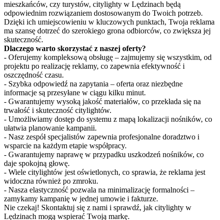
mieszkańców, czy turystów, citylighty w Lędzinach będą
odpowiednim rozwiązaniem dostosowanym do Twoich potrzeb.
Dzięki ich umiejscowieniu w kluczowych punktach, Twoja reklama
ma szansę dotrzeć do szerokiego grona odbiorców, co zwiększa jej
skuteczność.
Dlaczego warto skorzystać z naszej oferty?
- Oferujemy kompleksową obsługę – zajmujemy się wszystkim, od
projektu po realizację reklamy, co zapewnia efektywność i
oszczędność czasu.
- Szybka odpowiedź na zapytania – oferta oraz niezbędne
informacje są przesyłane w ciągu kilku minut.
- Gwarantujemy wysoką jakość materiałów, co przekłada się na
trwałość i skuteczność citylightów.
- Umożliwiamy dostęp do systemu z mapą lokalizacji nośników, co
ułatwia planowanie kampanii.
- Nasz zespół specjalistów zapewnia profesjonalne doradztwo i
wsparcie na każdym etapie współpracy.
- Gwarantujemy naprawę w przypadku uszkodzeń nośników, co
daje spokojną głowę.
- Wiele citylightów jest oświetlonych, co sprawia, że reklama jest
widoczna również po zmroku.
- Nasza elastyczność pozwala na minimalizację formalności –
zamykamy kampanię w jednej umowie i fakturze.
Nie czekaj! Skontaktuj się z nami i sprawdź, jak citylighty w
Lędzinach mogą wspierać Twoją markę.