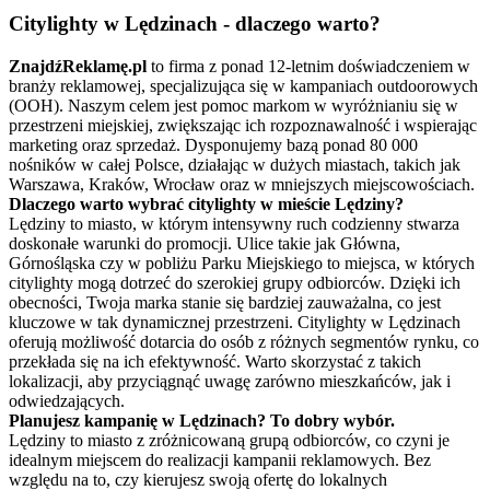
Citylighty w Lędzinach - dlaczego warto?
ZnajdźReklamę.pl
to firma z ponad 12-letnim doświadczeniem w
branży reklamowej, specjalizująca się w kampaniach outdoorowych
(OOH). Naszym celem jest pomoc markom w wyróżnianiu się w
przestrzeni miejskiej, zwiększając ich rozpoznawalność i wspierając
marketing oraz sprzedaż. Dysponujemy bazą ponad 80 000
nośników w całej Polsce, działając w dużych miastach, takich jak
Warszawa, Kraków, Wrocław oraz w mniejszych miejscowościach.
Dlaczego warto wybrać citylighty w mieście Lędziny?
Lędziny to miasto, w którym intensywny ruch codzienny stwarza
doskonałe warunki do promocji. Ulice takie jak Główna,
Górnośląska czy w pobliżu Parku Miejskiego to miejsca, w których
citylighty mogą dotrzeć do szerokiej grupy odbiorców. Dzięki ich
obecności, Twoja marka stanie się bardziej zauważalna, co jest
kluczowe w tak dynamicznej przestrzeni. Citylighty w Lędzinach
oferują możliwość dotarcia do osób z różnych segmentów rynku, co
przekłada się na ich efektywność. Warto skorzystać z takich
lokalizacji, aby przyciągnąć uwagę zarówno mieszkańców, jak i
odwiedzających.
Planujesz kampanię w Lędzinach? To dobry wybór.
Lędziny to miasto z zróżnicowaną grupą odbiorców, co czyni je
idealnym miejscem do realizacji kampanii reklamowych. Bez
względu na to, czy kierujesz swoją ofertę do lokalnych