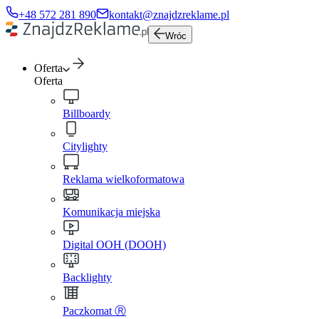
+48 572 281 890
kontakt@znajdzreklame.pl
Wróc
Oferta
Oferta
Billboardy
Citylighty
Reklama wielkoformatowa
Komunikacja miejska
Digital OOH (DOOH)
Backlighty
Paczkomat Ⓡ