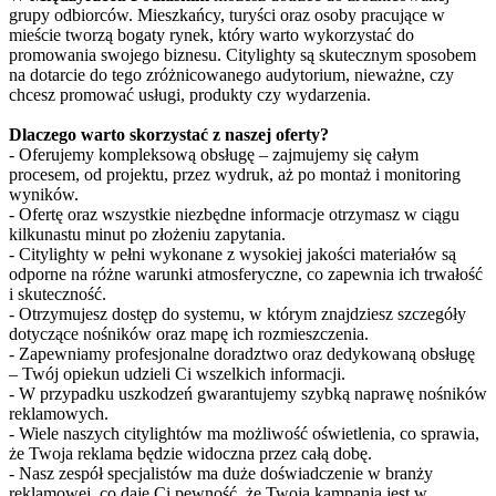
grupy odbiorców. Mieszkańcy, turyści oraz osoby pracujące w
mieście tworzą bogaty rynek, który warto wykorzystać do
promowania swojego biznesu. Citylighty są skutecznym sposobem
na dotarcie do tego zróżnicowanego audytorium, nieważne, czy
chcesz promować usługi, produkty czy wydarzenia.
Dlaczego warto skorzystać z naszej oferty?
- Oferujemy kompleksową obsługę – zajmujemy się całym
procesem, od projektu, przez wydruk, aż po montaż i monitoring
wyników.
- Ofertę oraz wszystkie niezbędne informacje otrzymasz w ciągu
kilkunastu minut po złożeniu zapytania.
- Citylighty w pełni wykonane z wysokiej jakości materiałów są
odporne na różne warunki atmosferyczne, co zapewnia ich trwałość
i skuteczność.
- Otrzymujesz dostęp do systemu, w którym znajdziesz szczegóły
dotyczące nośników oraz mapę ich rozmieszczenia.
- Zapewniamy profesjonalne doradztwo oraz dedykowaną obsługę
– Twój opiekun udzieli Ci wszelkich informacji.
- W przypadku uszkodzeń gwarantujemy szybką naprawę nośników
reklamowych.
- Wiele naszych citylightów ma możliwość oświetlenia, co sprawia,
że Twoja reklama będzie widoczna przez całą dobę.
- Nasz zespół specjalistów ma duże doświadczenie w branży
reklamowej, co daje Ci pewność, że Twoja kampania jest w