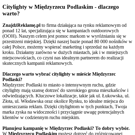
Citylighty w Międzyrzecu Podlaskim - dlaczego
warto?
ZnajdźReklamę.pl
to firma działająca na rynku reklamowym od
ponad 12 lat, specjalizująca się w kampaniach outdoorowych
(OOH). Naszym celem jest pomoc markom w wyróżnianiu się w
przestrzeni miejskiej. Dzięki naszej bazie ponad 80 000 nośników w
całej Polsce, możemy wspierać marketing i sprzedaż na każdym
kroku. Działamy zarówno w dużych miastach, jak i w mniejszych
miejscowościach, co czyni nas idealnym partnerem do realizacji
skutecznych kampanii reklamowych.
Dlaczego warto wybrać citylighty w mieście Międzyrzec
Podlaski?
Międzyrzec Podlaski to miasto o intensywnym ruchu, gdzie
citylighty mają szansę dotrzeć do szerokiego grona mieszkańców i
odwiedzających. Kluczowe lokalizacje, takie jak ul. Łukowska, ul.
Złota, ul. Włodawska oraz okolice Rynku, to idealne miejsca do
umieszczania reklam. Dzięki citylightom w tych punktach, Twoja
marka zyska na widoczności i przyciągnie uwagę potencjalnych
klientów w codziennym ruchu miejskim.
Planujesz kampanię w Międzyrzec Podlaski? To dobry wybór.
W
Międzyrzecu Podlaskim
możesz dotrzeć do zróżnicowanej