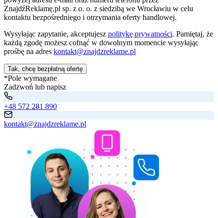
ZnajdźReklamę.pl sp. z o. o. z siedzibą we Wrocławiu w celu
kontaktu bezpośredniego i otrzymania oferty handlowej.
Wysyłając zapytanie, akceptujesz
politykę prywatności
. Pamiętaj, że
każdą zgodę możesz cofnąć w dowolnym momencie wysyłając
prośbę na adres
kontakt@znajdzreklame.pl
Tak, chcę bezpłatną ofertę
*Pole wymagane
Zadzwoń lub napisz
+48 572 281 890
kontakt@znajdzreklame.pl