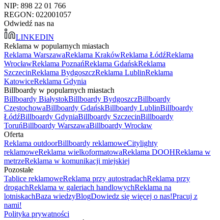
NIP: 898 22 01 766
REGON: 022001057
Odwiedź nas na
LINKEDIN
Reklama w popularnych miastach
Reklama Warszawa
Reklama Kraków
Reklama Łódź
Reklama
Wrocław
Reklama Poznań
Reklama Gdańsk
Reklama
Szczecin
Reklama Bydgoszcz
Reklama Lublin
Reklama
Katowice
Reklama Gdynia
Billboardy w popularnych miastach
Billboardy Białystok
Billboardy Bydgoszcz
Billboardy
Częstochowa
Billboardy Gdańsk
Billboardy Lublin
Billboardy
Łódź
Billboardy Gdynia
Billboardy Szczecin
Billboardy
Toruń
Billboardy Warszawa
Billboardy Wrocław
Oferta
Reklama outdoor
Billboardy reklamowe
Citylighty
reklamowe
Reklama wielkoformatowa
Reklama DOOH
Reklama w
metrze
Reklama w komunikacji miejskiej
Pozostałe
Tablice reklamowe
Reklama przy autostradach
Reklama przy
drogach
Reklama w galeriach handlowych
Reklama na
lotniskach
Baza wiedzy
Blog
Dowiedz się więcej o nas!
Pracuj z
nami!
Polityka prywatności