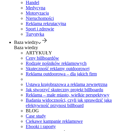
Handel
Medycyna
Motoryzacja
Nieruchomości
Reklama rekrutacyjna
Sport i zdrowie
Turystyka
Baza wiedzy
Baza wiedzy
ARTYKUŁY
Ceny billboardów
Rodzaje nośników reklamowych
Skuteczność reklamy outdoorowej
Reklama outdoorowa – dla jakich firm
Ustawa krajobrazowa a reklama zewnętrzna
Jak stworzyć skuteczny projekt billboardu
Reklama – małe miasto, wielkie perspektywy
Badania widoczności, czyli jak sprawdzić jaką
efektywność przynosi billboard
BLOG
Case study
Ciekawe kampanie reklamowe
Ebooki i raporty