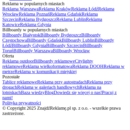
Reklama w popularnych miastach
Reklama Warszawa
Reklama Kraków
Reklama Łódź
Reklama
Wrocław
Reklama Poznań
Reklama Gdańsk
Reklama
Szczecin
Reklama Bydgoszcz
Reklama Lublin
Reklama
Katowice
Reklama Gdynia
Billboardy w popularnych miastach
Billboardy Białystok
Billboardy Bydgoszcz
Billboardy
Częstochowa
Billboardy Gdańsk
Billboardy Lublin
Billboardy
Łódź
Billboardy Gdynia
Billboardy Szczecin
Billboardy
Toruń
Billboardy Warszawa
Billboardy Wrocław
Oferta
Reklama outdoor
Billboardy reklamowe
Citylighty
reklamowe
Reklama wielkoformatowa
Reklama DOOH
Reklama w
metrze
Reklama w komunikacji miejskiej
Pozostałe
Tablice reklamowe
Reklama przy autostradach
Reklama przy
drogach
Reklama w galeriach handlowych
Reklama na
lotniskach
Baza wiedzy
Blog
Dowiedz się więcej o nas!
Pracuj z
nami!
Polityka prywatności
© Copyright 2025 ZnajdźReklamę.pl sp. z o.o. - wszelkie prawa
zastrzeżone.