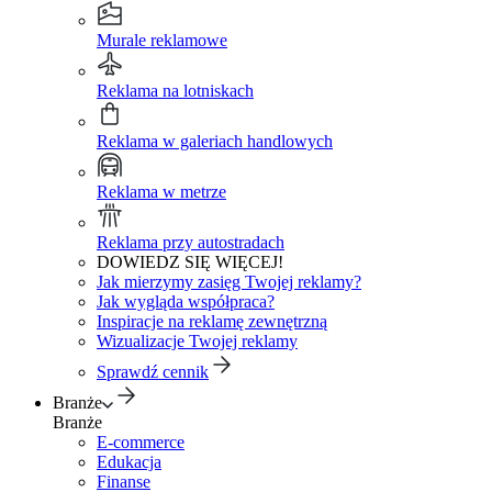
Murale reklamowe
Reklama na lotniskach
Reklama w galeriach handlowych
Reklama w metrze
Reklama przy autostradach
DOWIEDZ SIĘ WIĘCEJ!
Jak mierzymy zasięg Twojej reklamy?
Jak wygląda współpraca?
Inspiracje na reklamę zewnętrzną
Wizualizacje Twojej reklamy
Sprawdź cennik
Branże
Branże
E-commerce
Edukacja
Finanse