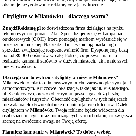
obejmuje przygotowanie reklamy oraz jej wdrożenie.
Citylighty w Milanówku - dlaczego warto?
ZnajdźReklamę.pl
to doświadczona firma działająca na rynku
reklamowym od ponad 12 lat. Specjalizujemy się w kampaniach
outdoorowych (OOH), które pomagają markom wyróżniać się w
przestrzeni miejskiej. Nasze działania wspierają marketing i
sprzedaż, zwiększając rozpoznawalność firm. Dysponujemy bazą
ponad 80 000 nośników w całej Polsce, co pozwala nam na
realizację kampanii zarówno w dużych miastach, jak i mniejszych
miejscowościach.
Dlaczego warto wybrać citylighty w mieście Milanówek?
Milanówek to miasto o intensywnym ruchu zarówno pieszym, jak i
samochodowym. Kluczowe lokalizacje, takie jak ul. Piłsudskiego,
ul. Sienkiewicza, oraz okolice rynku, przyciągają dużą liczbę
mieszkańców i turystów. Obecność citylightów w tych miejscach
pozwala na efektywne dotarcie do potencjalnych klientów. Dzięki
citylightom w
Milanówku
Twoja reklama będzie widoczna dla
osób spacerujących oraz podróżujących samochodami, co zwiększa
szansę na zwrócenie uwagi na Twoją ofertę.
Planujesz kampanię w Milanówek? To dobry wybór.