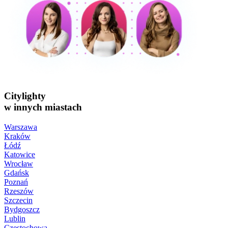
Citylighty
w innych miastach
Warszawa
Kraków
Łódź
Katowice
Wrocław
Gdańsk
Poznań
Rzeszów
Szczecin
Bydgoszcz
Lublin
Częstochowa