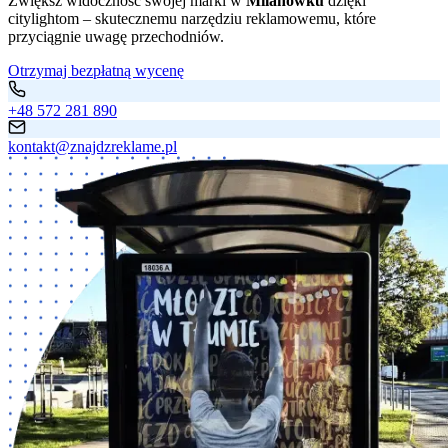
Zwiększ widoczność swojej marki w
Milanówku
dzięki
citylightom – skutecznemu narzędziu reklamowemu, które
przyciągnie uwagę przechodniów.
Otrzymaj bezpłatną wycenę
+48 572 281 890
kontakt@znajdzreklame.pl