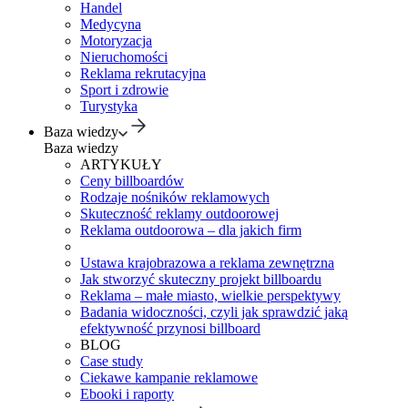
Handel
Medycyna
Motoryzacja
Nieruchomości
Reklama rekrutacyjna
Sport i zdrowie
Turystyka
Baza wiedzy
Baza wiedzy
ARTYKUŁY
Ceny billboardów
Rodzaje nośników reklamowych
Skuteczność reklamy outdoorowej
Reklama outdoorowa – dla jakich firm
Ustawa krajobrazowa a reklama zewnętrzna
Jak stworzyć skuteczny projekt billboardu
Reklama – małe miasto, wielkie perspektywy
Badania widoczności, czyli jak sprawdzić jaką
efektywność przynosi billboard
BLOG
Case study
Ciekawe kampanie reklamowe
Ebooki i raporty