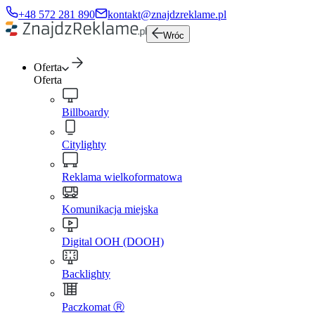
+48 572 281 890
kontakt@znajdzreklame.pl
Wróc
Oferta
Oferta
Billboardy
Citylighty
Reklama wielkoformatowa
Komunikacja miejska
Digital OOH (DOOH)
Backlighty
Paczkomat Ⓡ