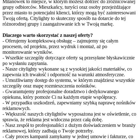
Milanówek to miejsce, w którym możesz dotrzeć do zróżnicowanej
grupy odbiorców. Mieszkańcy, turyści oraz osoby przejeżdżające
przez miasto to potencjalni klienci, którzy mogą być zainteresowani
Twoją ofertą. Citylighty to skuteczny sposób na dotarcie do tej
różnorodnej grupy i zaangażowanie ich w Twoją markę.
Dlaczego warto skorzystać z naszej oferty?
- Oferujemy kompleksową obsługę – zajmujemy się całym
procesem, od projektu, przez wydruk i montaż, aż po
monitorowanie wyników.
- Wszelkie szczegóły dotyczące oferty są przesyłane błyskawicznie
po wysłaniu zapytania.
- Nasze citylighty wykonane są z wysokiej jakości materiałów, co
zapewnia ich trwałość i odporność na warunki atmosferyczne.
- Umożliwiamy dostęp do systemu, w którym znajdziesz wszystkie
szczegóły oraz mapę rozmieszczenia nośników.
- Gwarantujemy profesjonalne doradztwo i dedykowanego
opiekuna, który pomoże Ci na każdym etapie współpracy.
- W przypadku uszkodzeń, zapewniamy szybką naprawę nośników
reklamowych.
- Większość naszych citylightów wyposażona jest w oświetlenie, co
sprawia, że reklama jest widoczna przez całą dobę.
- Nasz zespół to profesjonaliści z dużym doświadczeniem w branży
reklamowej, którzy zadbają o Twoje potrzeby.
- Cały proces kampanii zamykamy w jednej umowie i fakturze, co