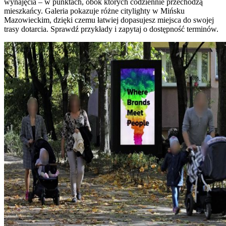
wynajęcia – w punktach, obok których codziennie przechodzą
mieszkańcy. Galeria pokazuje różne citylighty w Mińsku
Mazowieckim, dzięki czemu łatwiej dopasujesz miejsca do swojej
trasy dotarcia. Sprawdź przykłady i zapytaj o dostępność terminów.