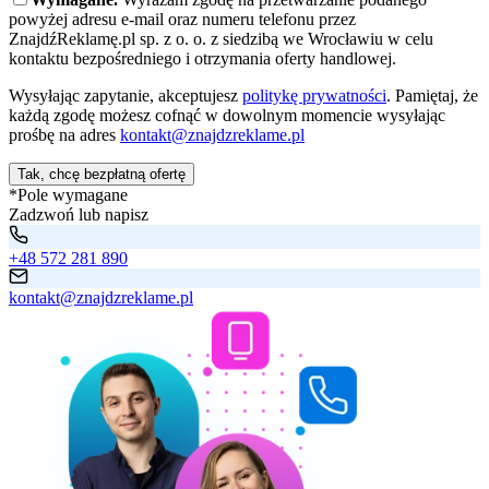
powyżej adresu e-mail oraz numeru telefonu przez
ZnajdźReklamę.pl sp. z o. o. z siedzibą we Wrocławiu w celu
kontaktu bezpośredniego i otrzymania oferty handlowej.
Wysyłając zapytanie, akceptujesz
politykę prywatności
. Pamiętaj, że
każdą zgodę możesz cofnąć w dowolnym momencie wysyłając
prośbę na adres
kontakt@znajdzreklame.pl
Tak, chcę bezpłatną ofertę
*Pole wymagane
Zadzwoń lub napisz
+48 572 281 890
kontakt@znajdzreklame.pl