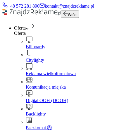
+48 572 281 890
kontakt@znajdzreklame.pl
Wróc
Oferta
Oferta
Billboardy
Citylighty
Reklama wielkoformatowa
Komunikacja miejska
Digital OOH (DOOH)
Backlighty
Paczkomat Ⓡ