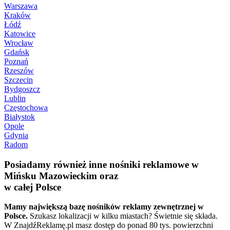
Warszawa
Kraków
Łódź
Katowice
Wrocław
Gdańsk
Poznań
Rzeszów
Szczecin
Bydgoszcz
Lublin
Częstochowa
Białystok
Opole
Gdynia
Radom
Posiadamy również inne nośniki reklamowe w
Mińsku Mazowieckim oraz
w całej Polsce
Mamy największą bazę nośników reklamy zewnętrznej w
Polsce.
Szukasz lokalizacji w kilku miastach? Świetnie się składa.
W ZnajdźReklamę.pl masz dostęp do ponad 80 tys. powierzchni