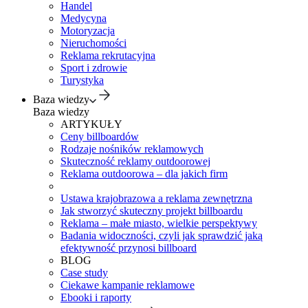
Handel
Medycyna
Motoryzacja
Nieruchomości
Reklama rekrutacyjna
Sport i zdrowie
Turystyka
Baza wiedzy
Baza wiedzy
ARTYKUŁY
Ceny billboardów
Rodzaje nośników reklamowych
Skuteczność reklamy outdoorowej
Reklama outdoorowa – dla jakich firm
Ustawa krajobrazowa a reklama zewnętrzna
Jak stworzyć skuteczny projekt billboardu
Reklama – małe miasto, wielkie perspektywy
Badania widoczności, czyli jak sprawdzić jaką
efektywność przynosi billboard
BLOG
Case study
Ciekawe kampanie reklamowe
Ebooki i raporty