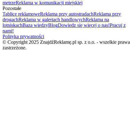
metrze
Reklama w komunikacji miejskiej
Pozostałe
Tablice reklamowe
Reklama przy autostradach
Reklama przy
drogach
Reklama w galeriach handlowych
Reklama na
lotniskach
Baza wiedzy
Blog
Dowiedz się więcej o nas!
Pracuj z
nami!
Polityka prywatności
© Copyright 2025 ZnajdźReklamę.pl sp. z o.o. - wszelkie prawa
zastrzeżone.