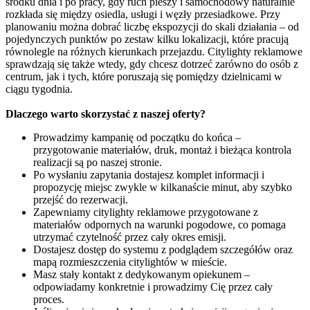
środku dnia i po pracy, gdy ruch pieszy i samochodowy naturalnie
rozkłada się między osiedla, usługi i węzły przesiadkowe. Przy
planowaniu można dobrać liczbę ekspozycji do skali działania – od
pojedynczych punktów po zestaw kilku lokalizacji, które pracują
równolegle na różnych kierunkach przejazdu. Citylighty reklamowe
sprawdzają się także wtedy, gdy chcesz dotrzeć zarówno do osób z
centrum, jak i tych, które poruszają się pomiędzy dzielnicami w
ciągu tygodnia.
Dlaczego warto skorzystać z naszej oferty?
Prowadzimy kampanię od początku do końca –
przygotowanie materiałów, druk, montaż i bieżąca kontrola
realizacji są po naszej stronie.
Po wysłaniu zapytania dostajesz komplet informacji i
propozycję miejsc zwykle w kilkanaście minut, aby szybko
przejść do rezerwacji.
Zapewniamy citylighty reklamowe przygotowane z
materiałów odpornych na warunki pogodowe, co pomaga
utrzymać czytelność przez cały okres emisji.
Dostajesz dostęp do systemu z podglądem szczegółów oraz
mapą rozmieszczenia citylightów w mieście.
Masz stały kontakt z dedykowanym opiekunem –
odpowiadamy konkretnie i prowadzimy Cię przez cały
proces.