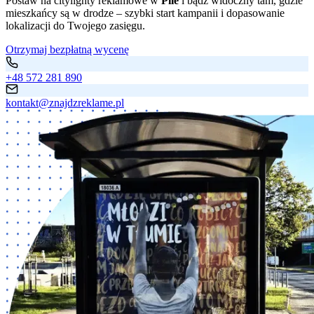
Postaw na citylighty reklamowe w
Pile
i bądź widoczny tam, gdzie
mieszkańcy są w drodze – szybki start kampanii i dopasowanie
lokalizacji do Twojego zasięgu.
Otrzymaj bezpłatną wycenę
+48 572 281 890
kontakt@znajdzreklame.pl