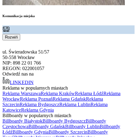
Komunikacja miejska
Rozwiń
ul. Świeradowska 51/57
50-558 Wrocław
NIP: 898 22 01 766
REGON: 022001057
Odwiedź nas na
LINKEDIN
Reklama w popularnych miastach
Reklama Warszawa
Reklama Kraków
Reklama Łódź
Reklama
Wrocław
Reklama Poznań
Reklama Gdańsk
Reklama
Szczecin
Reklama Bydgoszcz
Reklama Lublin
Reklama
Katowice
Reklama Gdynia
Billboardy w popularnych miastach
Billboardy Białystok
Billboardy Bydgoszcz
Billboardy
Częstochowa
Billboardy Gdańsk
Billboardy Lublin
Billboardy
Łódź
Billboardy Gdynia
Billboardy Szczecin
Billboardy