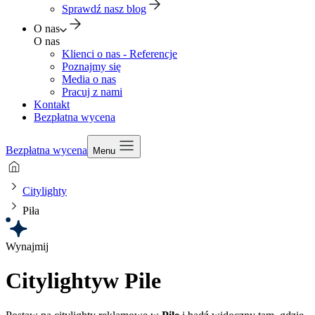
Sprawdź nasz blog
O nas
O nas
Klienci o nas - Referencje
Poznajmy się
Media o nas
Pracuj z nami
Kontakt
Bezpłatna wycena
Bezpłatna wycena
Menu
Citylighty
Piła
Wynajmij
Citylighty
w Pile