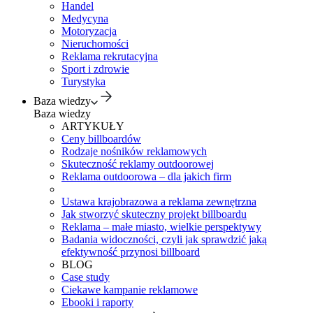
Handel
Medycyna
Motoryzacja
Nieruchomości
Reklama rekrutacyjna
Sport i zdrowie
Turystyka
Baza wiedzy
Baza wiedzy
ARTYKUŁY
Ceny billboardów
Rodzaje nośników reklamowych
Skuteczność reklamy outdoorowej
Reklama outdoorowa – dla jakich firm
Ustawa krajobrazowa a reklama zewnętrzna
Jak stworzyć skuteczny projekt billboardu
Reklama – małe miasto, wielkie perspektywy
Badania widoczności, czyli jak sprawdzić jaką
efektywność przynosi billboard
BLOG
Case study
Ciekawe kampanie reklamowe
Ebooki i raporty