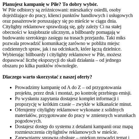
Planujesz kampanię w Pile? To dobry wybór.
W Pile odbiorcy są zróżnicowani: mieszkańcy osiedli, osoby
dojeżdżające do pracy, klienci punktów handlowych i usługowych
oraz pasażerowie poruszający się po mieście w ciągu dnia.
Citylighty reklamowe sprawdzają się, gdy zależy Ci na stałej
obecności w krajobrazie ulicznym, a billboardy pomagają w
budowaniu szerokiego zasięgu na trasach przejazdu. Taki miks
pozwala prowadzić komunikację zarówno w pobliżu miejsc
codziennych spraw, jak i na odcinkach, które łączą dzielnice.
Wybierając billboardy i citylighty reklamowe w Pile, możesz
dopasować liczbę ekspozycji do skali działania – od jednego
obszaru po kilka punktów równolegle.
Dlaczego warto skorzystać z naszej oferty?
Prowadzimy kampanię od A do Z – od przygotowania
projektu, przez druk i montaż, po kontrolę przebiegu emisji.
Po wysłaniu zapytania dostajesz komplet informacji i
propozycję w krótkim czasie – zwykle w kilkanaście minut.
Oferujemy citylighty reklamowe wykonane z solidnych
materiałów, przygotowane do pracy w zmiennych warunkach
pogodowych.
Dostajesz dostęp do systemu z detalami kampanii oraz mapą
rozmieszczenia citylightów reklamowych w mieście.
Zapewniamy sprawną obsługę – opiekun prowadzi temat i