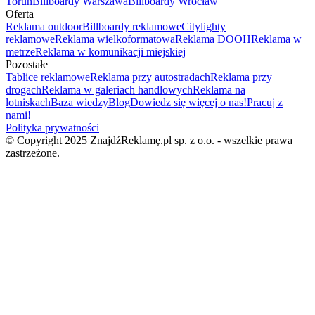
Toruń
Billboardy Warszawa
Billboardy Wrocław
Oferta
Reklama outdoor
Billboardy reklamowe
Citylighty
reklamowe
Reklama wielkoformatowa
Reklama DOOH
Reklama w
metrze
Reklama w komunikacji miejskiej
Pozostałe
Tablice reklamowe
Reklama przy autostradach
Reklama przy
drogach
Reklama w galeriach handlowych
Reklama na
lotniskach
Baza wiedzy
Blog
Dowiedz się więcej o nas!
Pracuj z
nami!
Polityka prywatności
© Copyright 2025 ZnajdźReklamę.pl sp. z o.o. - wszelkie prawa
zastrzeżone.