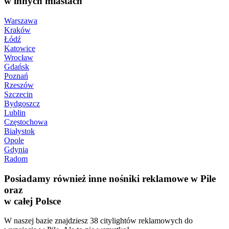
w innych miastach
Warszawa
Kraków
Łódź
Katowice
Wrocław
Gdańsk
Poznań
Rzeszów
Szczecin
Bydgoszcz
Lublin
Częstochowa
Białystok
Opole
Gdynia
Radom
Posiadamy również inne nośniki reklamowe w Pile
oraz
w całej Polsce
W naszej bazie znajdziesz 38 citylightów reklamowych do