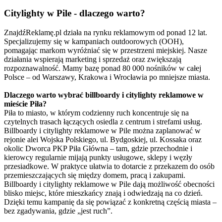
Citylighty w Pile - dlaczego warto?
ZnajdźReklamę.pl działa na rynku reklamowym od ponad 12 lat.
Specjalizujemy się w kampaniach outdoorowych (OOH),
pomagając markom wyróżniać się w przestrzeni miejskiej. Nasze
działania wspierają marketing i sprzedaż oraz zwiększają
rozpoznawalność. Mamy bazę ponad 80 000 nośników w całej
Polsce – od Warszawy, Krakowa i Wrocławia po mniejsze miasta.
Dlaczego warto wybrać billboardy i citylighty reklamowe w
mieście Piła?
Piła to miasto, w którym codzienny ruch koncentruje się na
czytelnych trasach łączących osiedla z centrum i strefami usług.
Billboardy i citylighty reklamowe w Pile można zaplanować w
rejonie alei Wojska Polskiego, ul. Bydgoskiej, ul. Kossaka oraz
okolic Dworca PKP Piła Główna – tam, gdzie przechodnie i
kierowcy regularnie mijają punkty usługowe, sklepy i węzły
przesiadkowe. W praktyce ułatwia to dotarcie z przekazem do osób
przemieszczających się między domem, pracą i zakupami.
Billboardy i citylighty reklamowe w Pile dają możliwość obecności
blisko miejsc, które mieszkańcy znają i odwiedzają na co dzień.
Dzięki temu kampanię da się powiązać z konkretną częścią miasta –
bez zgadywania, gdzie „jest ruch”.