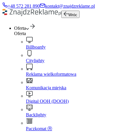
+48 572 281 890
kontakt@znajdzreklame.pl
Wróc
Oferta
Oferta
Billboardy
Citylighty
Reklama wielkoformatowa
Komunikacja miejska
Digital OOH (DOOH)
Backlighty
Paczkomat Ⓡ