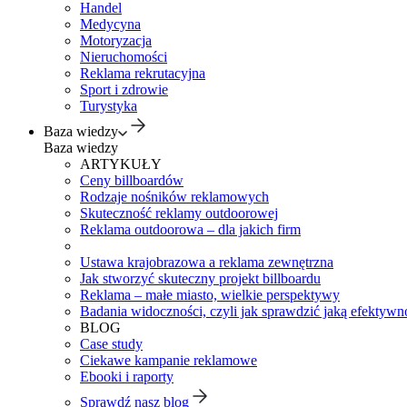
Handel
Medycyna
Motoryzacja
Nieruchomości
Reklama rekrutacyjna
Sport i zdrowie
Turystyka
Baza wiedzy
Baza wiedzy
ARTYKUŁY
Ceny billboardów
Rodzaje nośników reklamowych
Skuteczność reklamy outdoorowej
Reklama outdoorowa – dla jakich firm
Ustawa krajobrazowa a reklama zewnętrzna
Jak stworzyć skuteczny projekt billboardu
Reklama – małe miasto, wielkie perspektywy
Badania widoczności, czyli jak sprawdzić jaką efektywno
BLOG
Case study
Ciekawe kampanie reklamowe
Ebooki i raporty
Sprawdź nasz blog