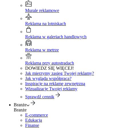
Murale reklamowe
Reklama na lotniskach
Reklama w galeriach handlowych
Reklama w metrze
Reklama przy autostradach
DOWIEDZ SIĘ WIĘCEJ!
Jak mierzymy zasięg Twojej reklamy?
Jak wygląda współpraca?
Inspiracje na reklamę zewnętrzną
Wizualizacje Twojej reklamy
Sprawdź cennik
Branże
Branże
E-commerce
Edukacja
Finanse