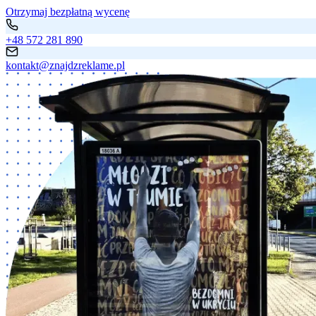
Otrzymaj bezpłatną wycenę
+48 572 281 890
kontakt@znajdzreklame.pl