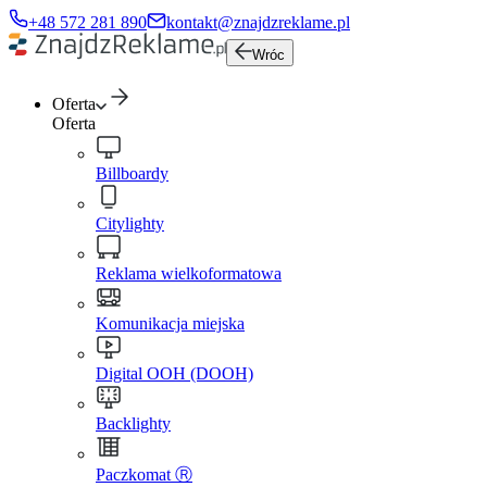
+48 572 281 890
kontakt@znajdzreklame.pl
Wróc
Oferta
Oferta
Billboardy
Citylighty
Reklama wielkoformatowa
Komunikacja miejska
Digital OOH (DOOH)
Backlighty
Paczkomat Ⓡ