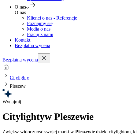
O nas
O nas
Klienci o nas - Referencje
Poznajmy się
Media o nas
Pracuj z nami
Kontakt
Bezpłatna wycena
Bezpłatna wycena
Citylighty
Pleszew
Wynajmij
Citylighty
w Pleszewie
Zwiększ widoczność swojej marki w
Pleszewie
dzięki citylightom, k