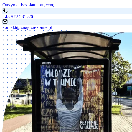
Otrzymaj bezpłatną wycenę
+48 572 281 890
kontakt@znajdzreklame.pl