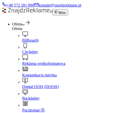
+48 572 281 890
kontakt@znajdzreklame.pl
Wróc
Oferta
Oferta
Billboardy
Citylighty
Reklama wielkoformatowa
Komunikacja miejska
Digital OOH (DOOH)
Backlighty
Paczkomat Ⓡ