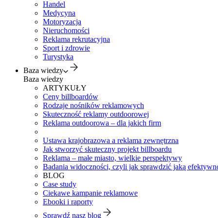
Handel
Medycyna
Motoryzacja
Nieruchomości
Reklama rekrutacyjna
Sport i zdrowie
Turystyka
Baza wiedzy
Baza wiedzy
ARTYKUŁY
Ceny billboardów
Rodzaje nośników reklamowych
Skuteczność reklamy outdoorowej
Reklama outdoorowa – dla jakich firm
Ustawa krajobrazowa a reklama zewnętrzna
Jak stworzyć skuteczny projekt billboardu
Reklama – małe miasto, wielkie perspektywy
Badania widoczności, czyli jak sprawdzić jaką efektywno
BLOG
Case study
Ciekawe kampanie reklamowe
Ebooki i raporty
Sprawdź nasz blog