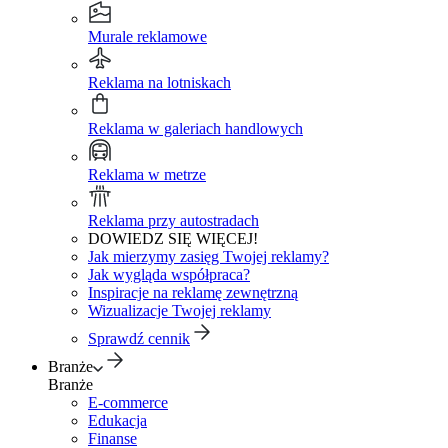
Murale reklamowe
Reklama na lotniskach
Reklama w galeriach handlowych
Reklama w metrze
Reklama przy autostradach
DOWIEDZ SIĘ WIĘCEJ!
Jak mierzymy zasięg Twojej reklamy?
Jak wygląda współpraca?
Inspiracje na reklamę zewnętrzną
Wizualizacje Twojej reklamy
Sprawdź cennik
Branże
Branże
E-commerce
Edukacja
Finanse