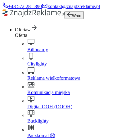
+48 572 281 890
kontakt@znajdzreklame.pl
Wróc
Oferta
Oferta
Billboardy
Citylighty
Reklama wielkoformatowa
Komunikacja miejska
Digital OOH (DOOH)
Backlighty
Paczkomat Ⓡ