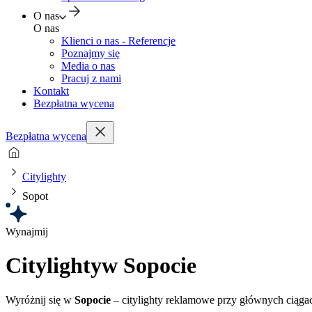
O nas
O nas
Klienci o nas - Referencje
Poznajmy się
Media o nas
Pracuj z nami
Kontakt
Bezpłatna wycena
Bezpłatna wycena
Citylighty
Sopot
Wynajmij
Citylighty
w Sopocie
Wyróżnij się w
Sopocie
– citylighty reklamowe przy głównych ciągach