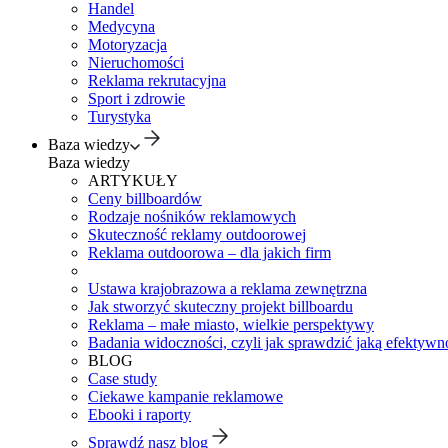
Handel
Medycyna
Motoryzacja
Nieruchomości
Reklama rekrutacyjna
Sport i zdrowie
Turystyka
Baza wiedzy
Baza wiedzy
ARTYKUŁY
Ceny billboardów
Rodzaje nośników reklamowych
Skuteczność reklamy outdoorowej
Reklama outdoorowa – dla jakich firm
Ustawa krajobrazowa a reklama zewnętrzna
Jak stworzyć skuteczny projekt billboardu
Reklama – małe miasto, wielkie perspektywy
Badania widoczności, czyli jak sprawdzić jaką efektywno
BLOG
Case study
Ciekawe kampanie reklamowe
Ebooki i raporty
Sprawdź nasz blog