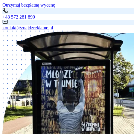
Otrzymaj bezpłatną wycenę
+48 572 281 890
kontakt@znajdzreklame.pl