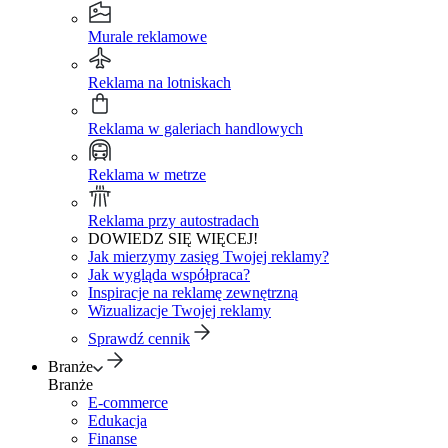
Murale reklamowe
Reklama na lotniskach
Reklama w galeriach handlowych
Reklama w metrze
Reklama przy autostradach
DOWIEDZ SIĘ WIĘCEJ!
Jak mierzymy zasięg Twojej reklamy?
Jak wygląda współpraca?
Inspiracje na reklamę zewnętrzną
Wizualizacje Twojej reklamy
Sprawdź cennik
Branże
Branże
E-commerce
Edukacja
Finanse