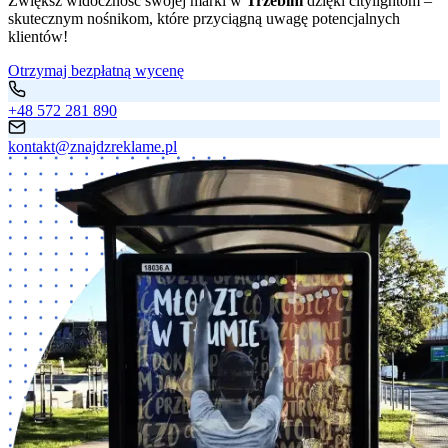
Zwiększ widoczność swojej marki w
Trzebini
dzięki citylightom –
skutecznym nośnikom, które przyciągną uwagę potencjalnych
klientów!
Otrzymaj bezpłatną wycenę
+48 572 281 890
kontakt@znajdzreklame.pl