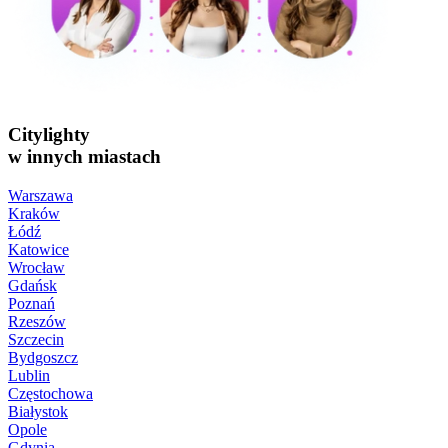
Citylighty
w innych miastach
Warszawa
Kraków
Łódź
Katowice
Wrocław
Gdańsk
Poznań
Rzeszów
Szczecin
Bydgoszcz
Lublin
Częstochowa
Białystok
Opole
Gdynia