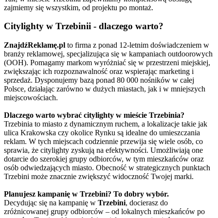
zajmiemy się wszystkim, od projektu po montaż.
Citylighty w Trzebinii - dlaczego warto?
ZnajdźReklamę.pl
to firma z ponad 12-letnim doświadczeniem w
branży reklamowej, specjalizująca się w kampaniach outdoorowych
(OOH). Pomagamy markom wyróżniać się w przestrzeni miejskiej,
zwiększając ich rozpoznawalność oraz wspierając marketing i
sprzedaż. Dysponujemy bazą ponad 80 000 nośników w całej
Polsce, działając zarówno w dużych miastach, jak i w mniejszych
miejscowościach.
Dlaczego warto wybrać citylighty w mieście Trzebinia?
Trzebinia to miasto z dynamicznym ruchem, a lokalizacje takie jak
ulica Krakowska czy okolice Rynku są idealne do umieszczania
reklam. W tych miejscach codziennie przewija się wiele osób, co
sprawia, że citylighty zyskują na efektywności. Umożliwiają one
dotarcie do szerokiej grupy odbiorców, w tym mieszkańców oraz
osób odwiedzających miasto. Obecność w strategicznych punktach
Trzebini może znacznie zwiększyć widoczność Twojej marki.
Planujesz kampanię w Trzebini? To dobry wybór.
Decydując się na kampanię w
Trzebini
, docierasz do
zróżnicowanej grupy odbiorców – od lokalnych mieszkańców po