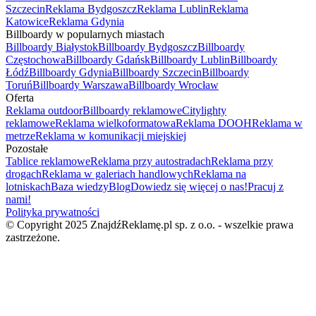
Szczecin
Reklama Bydgoszcz
Reklama Lublin
Reklama
Katowice
Reklama Gdynia
Billboardy w popularnych miastach
Billboardy Białystok
Billboardy Bydgoszcz
Billboardy
Częstochowa
Billboardy Gdańsk
Billboardy Lublin
Billboardy
Łódź
Billboardy Gdynia
Billboardy Szczecin
Billboardy
Toruń
Billboardy Warszawa
Billboardy Wrocław
Oferta
Reklama outdoor
Billboardy reklamowe
Citylighty
reklamowe
Reklama wielkoformatowa
Reklama DOOH
Reklama w
metrze
Reklama w komunikacji miejskiej
Pozostałe
Tablice reklamowe
Reklama przy autostradach
Reklama przy
drogach
Reklama w galeriach handlowych
Reklama na
lotniskach
Baza wiedzy
Blog
Dowiedz się więcej o nas!
Pracuj z
nami!
Polityka prywatności
© Copyright 2025 ZnajdźReklamę.pl sp. z o.o. - wszelkie prawa
zastrzeżone.