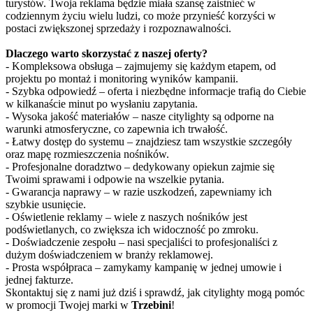
turystów. Twoja reklama będzie miała szansę zaistnieć w
codziennym życiu wielu ludzi, co może przynieść korzyści w
postaci zwiększonej sprzedaży i rozpoznawalności.
Dlaczego warto skorzystać z naszej oferty?
- Kompleksowa obsługa – zajmujemy się każdym etapem, od
projektu po montaż i monitoring wyników kampanii.
- Szybka odpowiedź – oferta i niezbędne informacje trafią do Ciebie
w kilkanaście minut po wysłaniu zapytania.
- Wysoka jakość materiałów – nasze citylighty są odporne na
warunki atmosferyczne, co zapewnia ich trwałość.
- Łatwy dostęp do systemu – znajdziesz tam wszystkie szczegóły
oraz mapę rozmieszczenia nośników.
- Profesjonalne doradztwo – dedykowany opiekun zajmie się
Twoimi sprawami i odpowie na wszelkie pytania.
- Gwarancja naprawy – w razie uszkodzeń, zapewniamy ich
szybkie usunięcie.
- Oświetlenie reklamy – wiele z naszych nośników jest
podświetlanych, co zwiększa ich widoczność po zmroku.
- Doświadczenie zespołu – nasi specjaliści to profesjonaliści z
dużym doświadczeniem w branży reklamowej.
- Prosta współpraca – zamykamy kampanię w jednej umowie i
jednej fakturze.
Skontaktuj się z nami już dziś i sprawdź, jak citylighty mogą pomóc
w promocji Twojej marki w
Trzebini
!