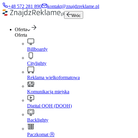
+48 572 281 890
kontakt@znajdzreklame.pl
Wróc
Oferta
Oferta
Billboardy
Citylighty
Reklama wielkoformatowa
Komunikacja miejska
Digital OOH (DOOH)
Backlighty
Paczkomat Ⓡ