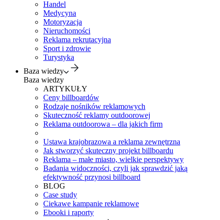
Handel
Medycyna
Motoryzacja
Nieruchomości
Reklama rekrutacyjna
Sport i zdrowie
Turystyka
Baza wiedzy
Baza wiedzy
ARTYKUŁY
Ceny billboardów
Rodzaje nośników reklamowych
Skuteczność reklamy outdoorowej
Reklama outdoorowa – dla jakich firm
Ustawa krajobrazowa a reklama zewnętrzna
Jak stworzyć skuteczny projekt billboardu
Reklama – małe miasto, wielkie perspektywy
Badania widoczności, czyli jak sprawdzić jaką
efektywność przynosi billboard
BLOG
Case study
Ciekawe kampanie reklamowe
Ebooki i raporty