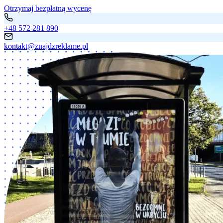
Otrzymaj bezpłatną wycenę
+48 572 281 890
kontakt@znajdzreklame.pl