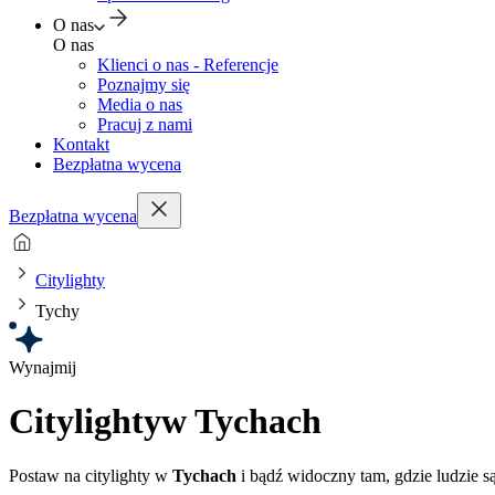
O nas
O nas
Klienci o nas - Referencje
Poznajmy się
Media o nas
Pracuj z nami
Kontakt
Bezpłatna wycena
Bezpłatna wycena
Citylighty
Tychy
Wynajmij
Citylighty
w Tychach
Postaw na citylighty w
Tychach
i bądź widoczny tam, gdzie ludzie s