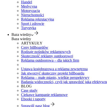
Handel
Medycyna
Motoryzacja
Nieruchomości
Reklama rekrutacyjna
Sport i zdrowie
Turystyka
Baza wiedzy
Baza wiedzy
ARTYKUŁY
Ceny billboardów
Rodzaje nośników reklamowych
Skuteczność reklamy outdoorowej
Reklama outdoorowa – dla jakich firm
Ustawa krajobrazowa a reklama zewnętrzna
Jak stworzyć skuteczny projekt billboardu
Reklama – małe miasto, wielkie perspektywy
Badania widoczności, czyli jak sprawdzić jaką efektywno
BLOG
Case study
Ciekawe kampanie reklamowe
Ebooki i raporty
Sprawdź nasz blog