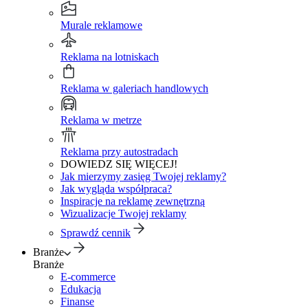
Murale reklamowe
Reklama na lotniskach
Reklama w galeriach handlowych
Reklama w metrze
Reklama przy autostradach
DOWIEDZ SIĘ WIĘCEJ!
Jak mierzymy zasięg Twojej reklamy?
Jak wygląda współpraca?
Inspiracje na reklamę zewnętrzną
Wizualizacje Twojej reklamy
Sprawdź cennik
Branże
Branże
E-commerce
Edukacja
Finanse