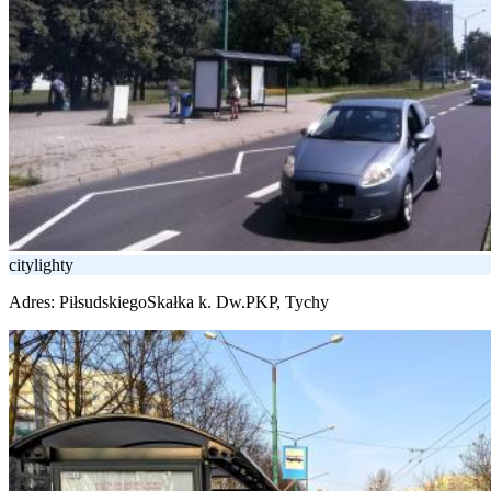
citylighty
Adres:
PiłsudskiegoSkałka k. Dw.PKP, Tychy