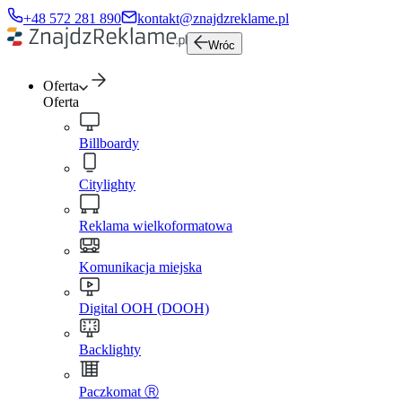
+48 572 281 890
kontakt@znajdzreklame.pl
Wróc
Oferta
Oferta
Billboardy
Citylighty
Reklama wielkoformatowa
Komunikacja miejska
Digital OOH (DOOH)
Backlighty
Paczkomat Ⓡ