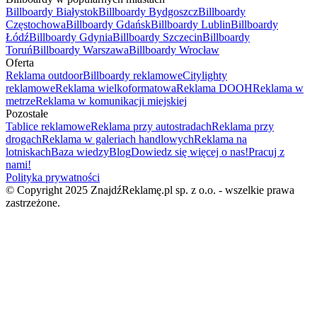
Billboardy Białystok
Billboardy Bydgoszcz
Billboardy
Częstochowa
Billboardy Gdańsk
Billboardy Lublin
Billboardy
Łódź
Billboardy Gdynia
Billboardy Szczecin
Billboardy
Toruń
Billboardy Warszawa
Billboardy Wrocław
Oferta
Reklama outdoor
Billboardy reklamowe
Citylighty
reklamowe
Reklama wielkoformatowa
Reklama DOOH
Reklama w
metrze
Reklama w komunikacji miejskiej
Pozostałe
Tablice reklamowe
Reklama przy autostradach
Reklama przy
drogach
Reklama w galeriach handlowych
Reklama na
lotniskach
Baza wiedzy
Blog
Dowiedz się więcej o nas!
Pracuj z
nami!
Polityka prywatności
© Copyright 2025 ZnajdźReklamę.pl sp. z o.o. - wszelkie prawa
zastrzeżone.