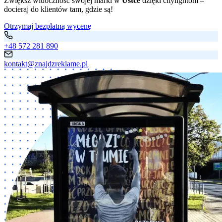
Zwiększ widoczność swojej marki w
Ustce
dzięki citylightom –
docieraj do klientów tam, gdzie są!
Otrzymaj bezpłatną wycenę
+48 572 281 890
kontakt@znajdzreklame.pl