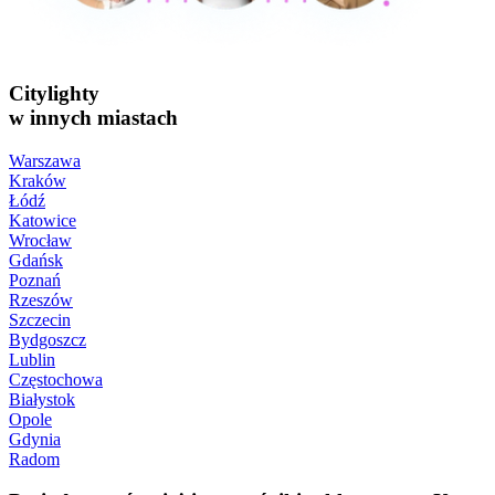
Citylighty
w innych miastach
Warszawa
Kraków
Łódź
Katowice
Wrocław
Gdańsk
Poznań
Rzeszów
Szczecin
Bydgoszcz
Lublin
Częstochowa
Białystok
Opole
Gdynia
Radom