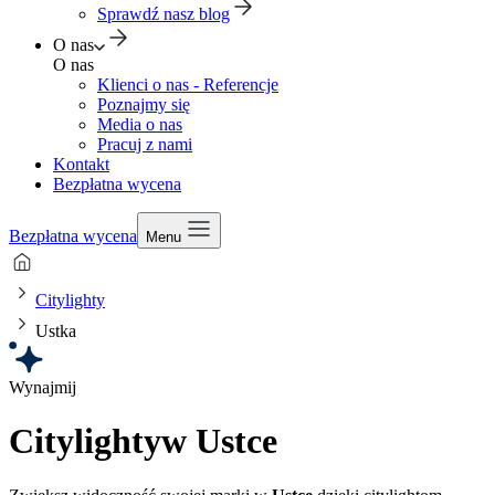
Sprawdź nasz blog
O nas
O nas
Klienci o nas - Referencje
Poznajmy się
Media o nas
Pracuj z nami
Kontakt
Bezpłatna wycena
Bezpłatna wycena
Menu
Citylighty
Ustka
Wynajmij
Citylighty
w Ustce