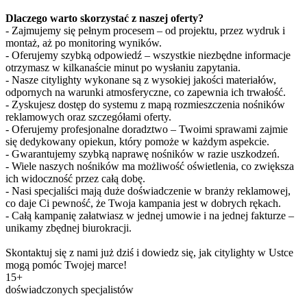
Dlaczego warto skorzystać z naszej oferty?
- Zajmujemy się pełnym procesem – od projektu, przez wydruk i
montaż, aż po monitoring wyników.
- Oferujemy szybką odpowiedź – wszystkie niezbędne informacje
otrzymasz w kilkanaście minut po wysłaniu zapytania.
- Nasze citylighty wykonane są z wysokiej jakości materiałów,
odpornych na warunki atmosferyczne, co zapewnia ich trwałość.
- Zyskujesz dostęp do systemu z mapą rozmieszczenia nośników
reklamowych oraz szczegółami oferty.
- Oferujemy profesjonalne doradztwo – Twoimi sprawami zajmie
się dedykowany opiekun, który pomoże w każdym aspekcie.
- Gwarantujemy szybką naprawę nośników w razie uszkodzeń.
- Wiele naszych nośników ma możliwość oświetlenia, co zwiększa
ich widoczność przez całą dobę.
- Nasi specjaliści mają duże doświadczenie w branży reklamowej,
co daje Ci pewność, że Twoja kampania jest w dobrych rękach.
- Całą kampanię załatwiasz w jednej umowie i na jednej fakturze –
unikamy zbędnej biurokracji.
Skontaktuj się z nami już dziś i dowiedz się, jak citylighty w Ustce
mogą pomóc Twojej marce!
15+
doświadczonych specjalistów