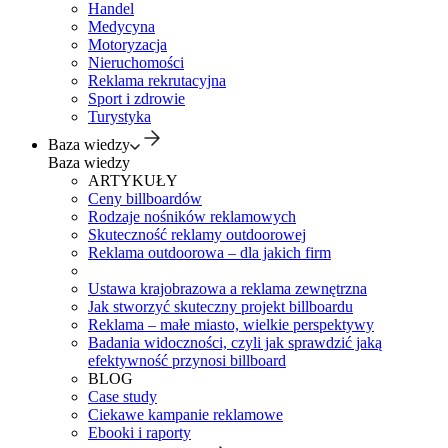
Handel
Medycyna
Motoryzacja
Nieruchomości
Reklama rekrutacyjna
Sport i zdrowie
Turystyka
Baza wiedzy
Baza wiedzy
ARTYKUŁY
Ceny billboardów
Rodzaje nośników reklamowych
Skuteczność reklamy outdoorowej
Reklama outdoorowa – dla jakich firm
Ustawa krajobrazowa a reklama zewnętrzna
Jak stworzyć skuteczny projekt billboardu
Reklama – małe miasto, wielkie perspektywy
Badania widoczności, czyli jak sprawdzić jaką
efektywność przynosi billboard
BLOG
Case study
Ciekawe kampanie reklamowe
Ebooki i raporty