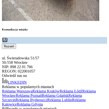
Komunikacja miejska
Rozwiń
ul. Świeradowska 51/57
50-558 Wrocław
NIP: 898 22 01 766
REGON: 022001057
Odwiedź nas na
LINKEDIN
Reklama w popularnych miastach
Reklama Warszawa
Reklama Kraków
Reklama Łódź
Reklama
Wrocław
Reklama Poznań
Reklama Gdańsk
Reklama
Szczecin
Reklama Bydgoszcz
Reklama Lublin
Reklama
Katowice
Reklama Gdynia
Billboardy w popularnych miastach