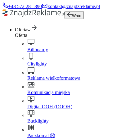
+48 572 281 890
kontakt@znajdzreklame.pl
Wróc
Oferta
Oferta
Billboardy
Citylighty
Reklama wielkoformatowa
Komunikacja miejska
Digital OOH (DOOH)
Backlighty
Paczkomat Ⓡ